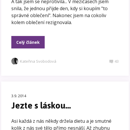
A tak jsem se neprotivila... V mezičasech jsem
snila, že jednou přijde den, kdy si koupím "to
správné oblečení". Nakonec jsem na cokoliv
kolem oblečení rezignovala.
Celý článek
Kateřina Svobodová
43
3.9. 2014
Jezte s láskou…
Asi každá z nás někdy držela dietu a je smutné
kolik z nás své tělo přímo nesnáší. Až zhubnu