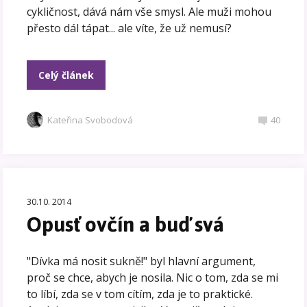
cykličnost, dává nám vše smysl. Ale muži mohou
přesto dál tápat... ale víte, že už nemusí?
Celý článek
Kateřina Svobodová
40
30.10. 2014
Opusť ovčín a buď svá
"Dívka má nosit sukně!" byl hlavní argument,
proč se chce, abych je nosila. Nic o tom, zda se mi
to líbí, zda se v tom cítím, zda je to praktické.