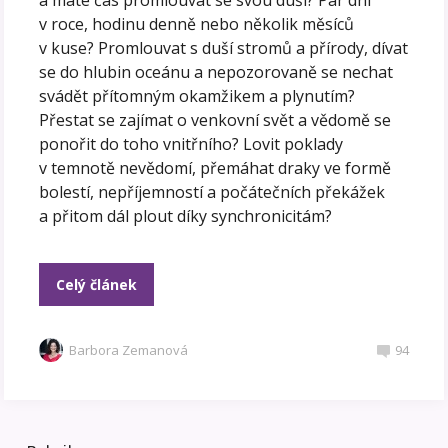
a máte čas promlouvat se svou duší? Pár dní
v roce, hodinu denně nebo několik měsíců
v kuse? Promlouvat s duší stromů a přírody, dívat
se do hlubin oceánu a nepozorovaně se nechat
svádět přítomným okamžikem a plynutím?
Přestat se zajímat o venkovní svět a vědomě se
ponořit do toho vnitřního? Lovit poklady
v temnotě nevědomí, přemáhat draky ve formě
bolestí, nepříjemností a počátečních překážek
a přitom dál plout díky synchronicitám?
Celý článek
Barbora Zemanová
94