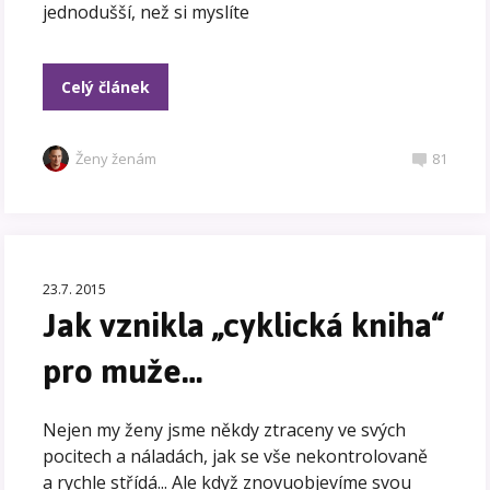
jednodušší, než si myslíte
Celý článek
Ženy ženám
81
23.7. 2015
Jak vznikla „cyklická kniha“
pro muže…
Nejen my ženy jsme někdy ztraceny ve svých
pocitech a náladách, jak se vše nekontrolovaně
a rychle střídá... Ale když znovuobjevíme svou