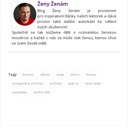
Ženy Ženám
Blog Ženy ženám je prostorem
pro inspirativní články našich lektorek a dává
prostor také dalším autorkám ke sdílení
svých zkušeností.
Společně se tak můžeme dělit o rozmanitou ženskou
moudrost a každá z nás se může stát ženou, kterou chce
ve svém životě vidět.
Tagy:
démoni
dětství
láska
léčení
milova
nenaplněné potřeby
potřeby
ptát se
sebe-láska
sebeláska
vnitřní dítě