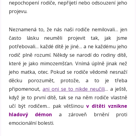
nepochopení rodiče, nepřijetí nebo odsouzení jeho
projevu.
Neznamená to, že nás naši rodiče nemilovali… jen
často lásku neuměli projevit tak, jak jsme
potřebovali… každé dítě je jiné… a ne každému jeho
rodič plně rozumí. Někdy se narodí do rodiny dítě,
které je jako mimozemšťan. Vnímá úplně jinak než
jeho matka, otec. Pokud se rodiče vědomě nesnaží
děcku porozumět, protože, a to je třeba
připomenout,
ani oni se to nikde neučili
… a ještě,
když je to první dítě, tak se na něm rodiče vlastně
učí být rodičem… pak většinou
v dítěti vznikne
hladový démon
a zároveň brnění proti
emocionální bolesti.