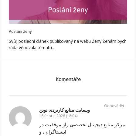
Poslání ženy
Svůj poslední článek publikovaný na webu Ženy Ženám bych
ráda věnovala tématu…
Komentáře
Odpovědět
وبسایت منابع کاربردی نوین
16 února, 2026 (18:04)
مرکز منابع دیجیتال تخصصی راز موفقیت در
اینستاگرام ، و