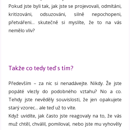
Pokud jste byli tak, jak jste se projevovali, odmítáni,
kritizováni, odsuzováni, silně nepochopeni,
přetvářeni… skutečně si myslíte, že to na vás
nemělo vliv?
Takže co tedy teď s tím?
Především – za nic si nenadávejte. Nikdy. Že jste
popáté vlezly do podobného vztahu? No a co.
Tehdy jste nevěděly souvislosti, že jen opakujete
starý vzorec… ale teď už to víte.
Když uvidíte, jak často jste reagovaly na to, že vás
muž chtěl, chválil, pomiloval, nebo jste mu vyhověly