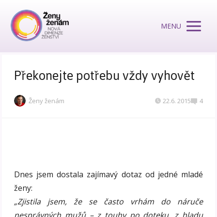
MENU
Překonejte potřebu vždy vyhovět
Ženy ženám
22.6. 2015
4
Dnes jsem dostala zajímavý dotaz od jedné mladé
ženy:
„Zjistila jsem, že se často vrhám do náruče
nesprávných mužů – z touhy po doteku, z hladu