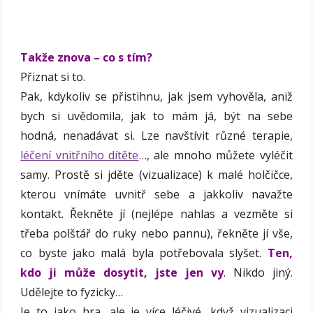
Takže znova – co s tím?
Přiznat si to.
Pak, kdykoliv se přistihnu, jak jsem vyhověla, aniž
bych si uvědomila, jak to mám já, být na sebe
hodná, nenadávat si. Lze navštívit různé terapie,
léčení vnitřního dítěte
…, ale mnoho můžete vyléčit
samy. Prostě si jděte (vizualizace) k malé holčičce,
kterou vnímáte uvnitř sebe a jakkoliv navažte
kontakt. Řekněte jí (nejlépe nahlas a vezměte si
třeba polštář do ruky nebo pannu), řekněte jí vše,
co byste jako malá byla potřebovala slyšet.
Ten,
kdo ji může dosytit, jste jen vy
. Nikdo jiný.
Udělejte to fyzicky…
Je to jako hra, ale je více léčivé, když vizualizaci