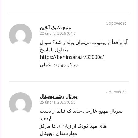
Odpovědět
منبع تکنیک آنلاین
22 února, 2026 (0:16)
آیا واقعاً از یوتیوب می‌توان پولدار شد؟ سوال
متداول با پاسخ
https://behinsara.ir/33000c/
مرکز مهارت عملی
Odpovědět
پورتال رشد دیجیتال
25 února, 2026 (0:56)
سریال مهیج خارجی جدید که نباید از دست
بدهید!
های مهد کودک از زبان ی ها مرکز
مهارت‌های دیجیتال