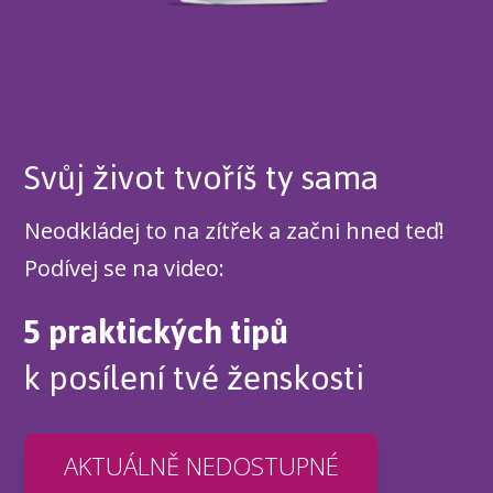
Svůj život tvoříš ty sama
Neodkládej to na zítřek a začni hned teď!
Podívej se na video:
5 praktických tipů
k posílení tvé ženskosti
AKTUÁLNĚ NEDOSTUPNÉ