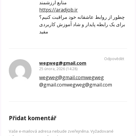
منابع ارزشمند
https://aradjob.ir
چطور از روابط عاشقانه خود مراقبت کنیم؟
برای یک رابطه پایدار و شاد آموزش کاربردی
مفید
Odpovědět
wegweg@gmail.com
25 února, 2026 (14:28)
wegweg@gmail.comwegweg
@gmail.comwegweg@gmail.com
Přidat komentář
Vaše e-mailová adresa nebude zveřejněna.
Vyžadované