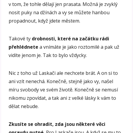
v tom, že tohle dělají jen prasata. Možná je zvyklý
nosit puky na džínách a vy se můžete hanbou
propadnout, když jdete městem.
Takové ty
drobnosti, které na začátku rádi
přehlédnete
a vnímáte je jako roztomilé a pak už
vidíte jenom je. Tak to bylo vždycky.
Nic z toho už Laskači ale nechcete brát. A on si to
ani vzít nenechá. Konečně, stejně jako vy, našel
míru svobody ve svém životě. Konečně se nemusí
nikomu zpovídat, a tak ani z velké lásky k vám to
dělat nebude.
Zkusíte se ohradit, zda jsou některé věci
opravdu nutné.
Pro Laskače jsou. A když se mu to