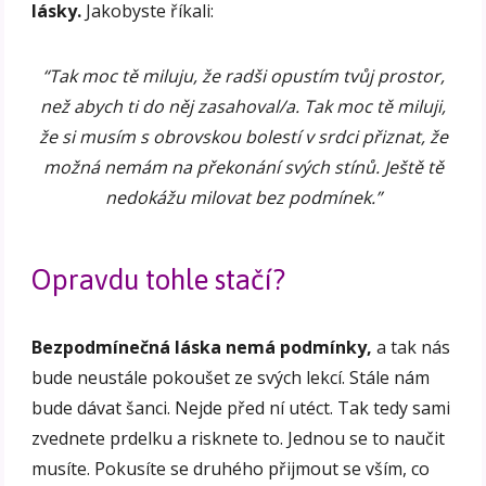
lásky.
Jakobyste říkali:
“Tak moc tě miluju, že radši opustím tvůj prostor,
než abych ti do něj zasahoval/a. Tak moc tě miluji,
že si musím s obrovskou bolestí v srdci přiznat, že
možná nemám na překonání svých stínů. Ještě tě
nedokážu milovat bez podmínek.”
Opravdu tohle stačí?
Bezpodmínečná láska nemá podmínky,
a tak nás
bude neustále pokoušet ze svých lekcí. Stále nám
bude dávat šanci. Nejde před ní utéct. Tak tedy sami
zvednete prdelku a risknete to. Jednou se to naučit
musíte. Pokusíte se druhého přijmout se vším, co