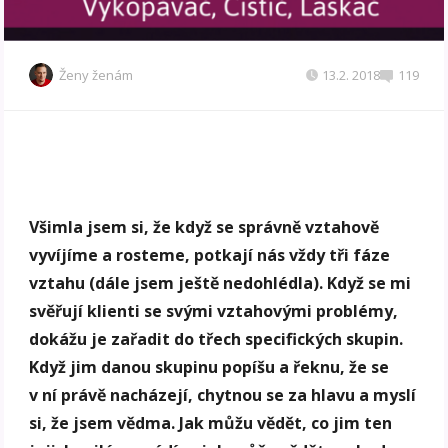
Ženy ženám
13.2. 2018
119
Všimla jsem si, že když se správně vztahově
vyvíjíme a rosteme, potkají nás vždy tři fáze
vztahu (dále jsem ještě nedohlédla). Když se mi
svěřují klienti se svými vztahovými problémy,
dokážu je zařadit do třech specifických skupin.
Když jim danou skupinu popíšu a řeknu, že se
v ní právě nacházejí, chytnou se za hlavu a myslí
si, že jsem vědma. Jak můžu vědět, co jim ten