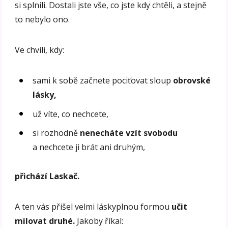
si splnili. Dostali jste vše, co jste kdy chtěli, a stejně
to nebylo ono.
Ve chvíli, kdy:
sami k sobě začnete pociťovat sloup
obrovské
lásky,
už víte, co nechcete,
si rozhodně
nenecháte vzít svobodu
a nechcete ji brát ani druhým,
přichází Laskač.
A ten vás přišel velmi láskyplnou formou
učit
milovat druhé.
Jakoby říkal: