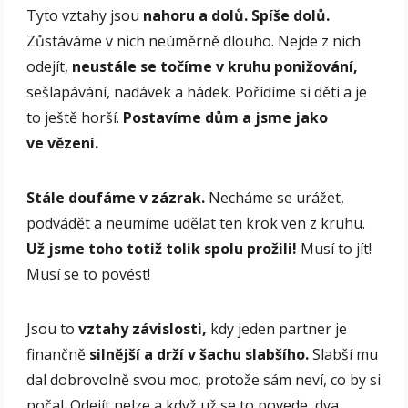
Tyto vztahy jsou
nahoru a dolů. Spíše dolů.
Zůstáváme v nich neúměrně dlouho. Nejde z nich
odejít,
neustále se točíme v kruhu ponižování,
sešlapávání, nadávek a hádek. Pořídíme si děti a je
to ještě horší.
Postavíme dům a jsme jako
ve vězení.
Stále doufáme v zázrak.
Necháme se urážet,
podvádět a neumíme udělat ten krok ven z kruhu.
Už jsme toho totiž tolik spolu prožili!
Musí to jít!
Musí se to povést!
Jsou to
vztahy závislosti,
kdy jeden partner je
finančně
silnější a drží v šachu slabšího.
Slabší mu
dal dobrovolně svou moc, protože sám neví, co by si
počal. Odejít nelze a když už se to povede, dva