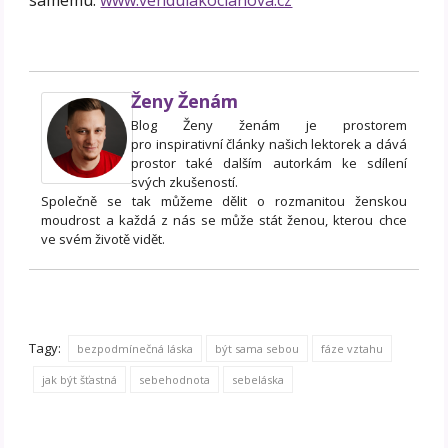
samému.
www.vendulakocianova.cz
Ženy Ženám
Blog Ženy ženám je prostorem
pro inspirativní články našich lektorek a dává
prostor také dalším autorkám ke sdílení
svých zkušeností.
Společně se tak můžeme dělit o rozmanitou ženskou
moudrost a každá z nás se může stát ženou, kterou chce
ve svém životě vidět.
Tagy:
bezpodmínečná láska
být sama sebou
fáze vztahu
jak být šťastná
sebehodnota
sebeláska