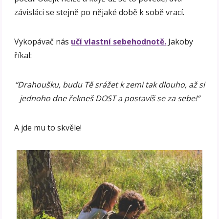
závisláci se stejně po nějaké době k sobě vrací.
Vykopávač nás
učí vlastní sebehodnotě.
Jakoby
říkal:
“Drahoušku, budu Tě srážet k zemi tak dlouho, až si
jednoho dne řekneš DOST a postavíš se za sebe!”
A jde mu to skvěle!