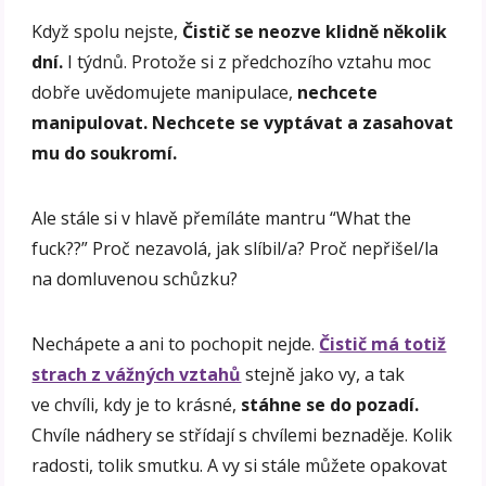
Když spolu nejste,
Čistič se neozve klidně několik
dní.
I týdnů. Protože si z předchozího vztahu moc
dobře uvědomujete manipulace,
nechcete
manipulovat.
Nechcete se vyptávat a zasahovat
mu do soukromí.
Ale stále si v hlavě přemíláte mantru “What the
fuck??” Proč nezavolá, jak slíbil/a? Proč nepřišel/la
na domluvenou schůzku?
Nechápete a ani to pochopit nejde.
Čistič má totiž
strach z vážných vztahů
stejně jako vy, a tak
ve chvíli, kdy je to krásné,
stáhne se do pozadí.
Chvíle nádhery se střídají s chvílemi beznaděje. Kolik
radosti, tolik smutku. A vy si stále můžete opakovat