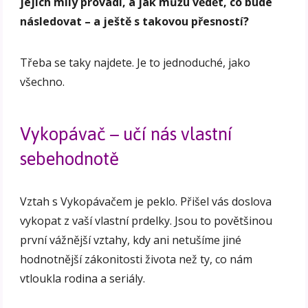
jejich milý provádí, a jak můžu vědět, co bude
následovat – a ještě s takovou přesností?
Třeba se taky najdete. Je to jednoduché, jako
všechno.
Vykopávač – učí nás vlastní
sebehodnotě
Vztah s Vykopávačem je peklo. Přišel vás doslova
vykopat z vaší vlastní prdelky. Jsou to povětšinou
první vážnější vztahy, kdy ani netušíme jiné
hodnotnější zákonitosti života než ty, co nám
vtloukla rodina a seriály.