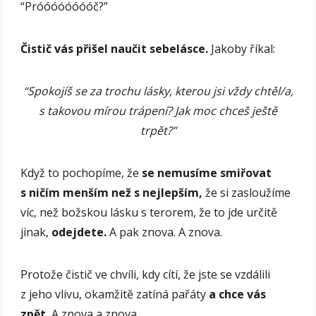
“Próóóóóóóóč?”
Čistič vás přišel naučit sebelásce.
Jakoby říkal:
“Spokojíš se za trochu lásky, kterou jsi vždy chtěl/a,
s takovou mírou trápení? Jak moc chceš ještě
trpět?”
Když to pochopíme, že
se nemusíme smiřovat
s ničím menším než s nejlepším,
že si zasloužíme
víc, než božskou lásku s terorem, že to jde určitě
jinak,
odejdete.
A pak znova. A znova.
Protože čistič ve chvíli, kdy cítí, že jste se vzdálili
z jeho vlivu, okamžitě zatíná pařáty
a chce vás
zpět.
A znova a znova.