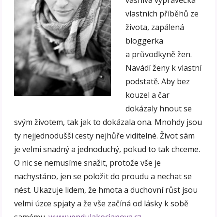
vášnivá vypravěčka
vlastních příběhů ze
života, zapálená
bloggerka
a průvodkyně žen.
Navádí ženy k vlastní
podstatě. Aby bez
kouzel a čar
dokázaly hnout se
svým životem, tak jak to dokázala ona. Mnohdy jsou
ty nejjednodušší cesty nejhůře viditelné. Život sám
je velmi snadný a jednoduchý, pokud to tak chceme.
O nic se nemusíme snažit, protože vše je
nachystáno, jen se položit do proudu a nechat se
nést. Ukazuje lidem, že hmota a duchovní růst jsou
velmi úzce spjaty a že vše začíná od lásky k sobě