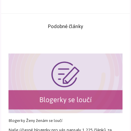
Podobné články
Blogerky Ženy ženám se loučí
Naše úžasné blogerky pro vás napsaly 1 225 článků za