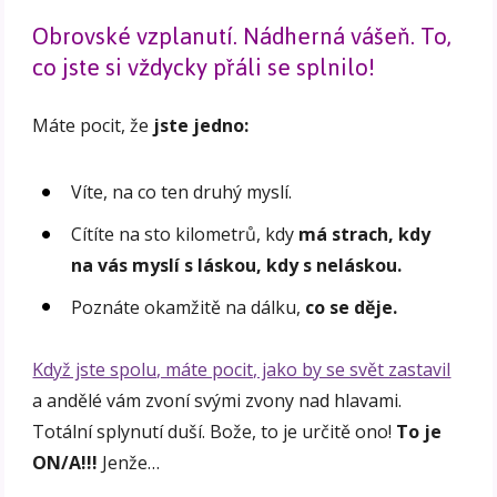
Obrovské vzplanutí. Nádherná vášeň. To,
co jste si vždycky přáli se splnilo!
Máte pocit, že
jste jedno:
Víte, na co ten druhý myslí.
Cítíte na sto kilometrů, kdy
má strach, kdy
na vás myslí s láskou, kdy s neláskou.
Poznáte okamžitě na dálku,
co se děje.
Když jste spolu, máte pocit, jako by se svět zastavil
a andělé vám zvoní svými zvony nad hlavami.
Totální splynutí duší. Bože, to je určitě ono!
To je
ON/A!!!
Jenže…