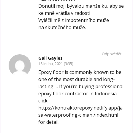
Donutil moji bývalou manželku, aby se
ke mně vrátila v radosti
Vyléčil mě z impotentního muže
na skutečného muže.
Odpovědět
Gail Gayles
18 ledna, 2021 (3:35)
Epoxy floor is commonly known to be
one of the most durable and long-
lasting … If you’re buying professional
epoxy floor contractor in Indonesia…
click
https://kontraktorepoxy.netlify.app/ja
sa-waterproofing-cimahi/index.html
for detail.