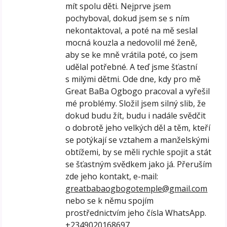
mít spolu děti. Nejprve jsem
pochyboval, dokud jsem se s ním
nekontaktoval, a poté na mě seslal
mocná kouzla a nedovolil mé ženě,
aby se ke mně vrátila poté, co jsem
udělal potřebné. A teď jsme šťastní
s milými dětmi. Ode dne, kdy pro mě
Great BaBa Ogbogo pracoval a vyřešil
mé problémy. Složil jsem silný slib, že
dokud budu žít, budu i nadále svědčit
o dobrotě jeho velkých děl a těm, kteří
se potýkají se vztahem a manželskými
obtížemi, by se měli rychle spojit a stát
se šťastným svědkem jako já. Přeruším
zde jeho kontakt, e-mail:
greatbabaogbogotemple@gmail.com
nebo se k němu spojím
prostřednictvím jeho čísla WhatsApp.
+2349020168697