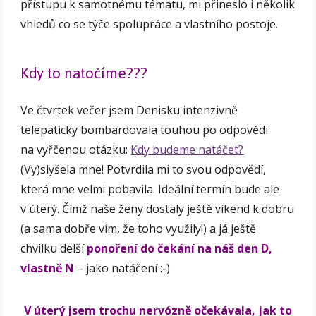
přístupu k samotnému tématu, mi přineslo i několik
vhledů co se týče spolupráce a vlastního postoje.
Kdy to natočíme???
Ve čtvrtek večer jsem Denisku intenzivně
telepaticky bombardovala touhou po odpovědi
na vyřčenou otázku:
Kdy budeme natáčet?
(Vy)slyšela mne! Potvrdila mi to svou odpovědí,
která mne velmi pobavila. Ideální termín bude ale
v úterý. Čímž naše ženy dostaly ještě víkend k dobru
(a sama dobře vím, že toho využily!) a já ještě
chvilku delší
ponoření do čekání na náš den D,
vlastně N
– jako natáčení :-)
V úterý jsem trochu nervózně očekávala, jak to