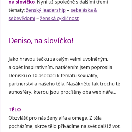
na slovíčko
. Nyní už společně s dalšími třemi
tématy:
ženský leadership
–
sebeláska &
sebevědomí
–
ženská cykličnost
.
Deniso, na slovíčko!
Jako hravou tečku za celým velmi uvolněným,
a opět inspirativním, natáčením jsem poprosila
Denisku o 10 asociací k tématu sexuality,
partnerství a našeho těla. Nasákněte tak trochu té
atmosféry, kterou jsou procítěny oba webináře…
TĚLO
Obzvlášť pro nás ženy alfa a omega. Z těla
pocházíme, skrze tělo přivádíme na svět další život.