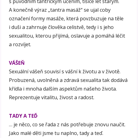
s původním tantrickým učením, tisíce let starým.
A konečně výraz „tantra masáž“ se ujal coby
označení formy masáže, která povzbuzuje na těle
i duši a zahrnuje člověka celistvě, tedy i s jeho
sexualitou, kterou přijímá, oslavuje a pomáhá léčit
a rozvíjet.
VÁŠEŇ
Sexuální vášeň souvisí s vášní k životu a v životě.
Probuzená, uvolněná a zdravá sexualita tak dodává
křídla i mnoha dalším aspektům našeho života.
Reprezentuje vitalitu, živost a radost.
TADY A TEĎ
… je něco, co se řada z nás potřebuje znovu naučit.
Jako malé děti jsme tu naplno, tady a teď.