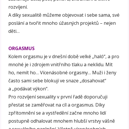
rozvíjení.
A díky sexualitě můžeme objevovat i sebe sama, své
poslání a tvořit mnoho úžasných projektů – nejen
děti…
ORGASMUS
Kolem orgasmu je v dnešní době velké „haló“, a pro
mnohé je i zdrojem vnitřního tlaku a neklidu. Mít
ho, nemít ho… Vícenásobné orgasmy… Muži i ženy
často sami sebe blokují ve snaze „dosahovat“
a „podávat výkon“.
Pro rozvíjení sexuality v první řadě doporučuji
přestat se zaměřovat na cíl a orgasmus. Díky
zpřítomnění se a vystředění začne mnoho lidí
postupně odhalovat mnohem hlubší vrstvy vášně