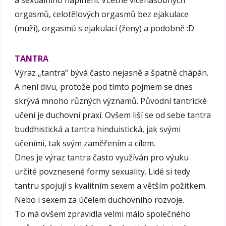
a sexuálního naplnění. Včetně vícenásobných
orgasmů, celotělových orgasmů bez ejakulace
(muži), orgasmů s ejakulací (ženy) a podobně :D
TANTRA
Výraz „tantra“ bývá často nejasně a špatně chápán.
A není divu, protože pod tímto pojmem se dnes
skrývá mnoho různých významů. Původní tantrické
učení je duchovní praxí. Ovšem liší se od sebe tantra
buddhistická a tantra hinduistická, jak svými
učeními, tak svým zaměřením a cílem.
Dnes je výraz tantra často využíván pro výuku
určité povznesené formy sexuality. Lidé si tedy
tantru spojují s kvalitním sexem a větším požitkem.
Nebo i sexem za účelem duchovního rozvoje.
To má ovšem zpravidla velmi málo společného