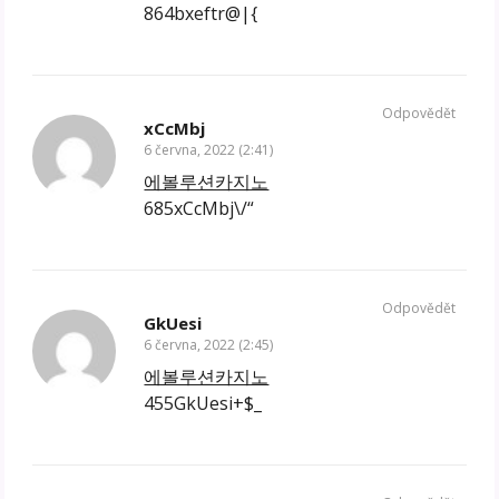
864bxeftr@|{
Odpovědět
xCcMbj
6 června, 2022 (2:41)
에볼루션카지노
685xCcMbj\/“
Odpovědět
GkUesi
6 června, 2022 (2:45)
에볼루션카지노
455GkUesi+$_