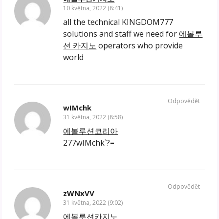
10 května, 2022 (8:41)
all the technical KINGDOM777
solutions and staff we need for
에볼루
션 카지노
operators who provide
world
Odpovědět
wIMchk
31 května, 2022 (8:58)
에볼루션코리아
277wIMchk`?=
Odpovědět
zWNxVV
31 května, 2022 (9:02)
에볼루션카지노