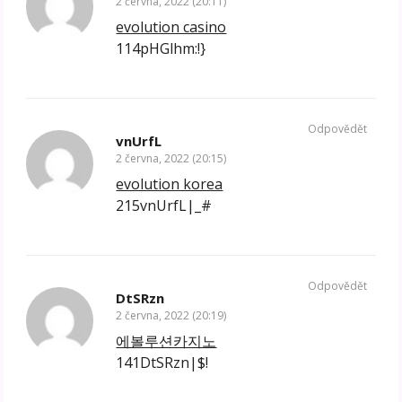
2 června, 2022 (20:11)
evolution casino
114pHGlhm:!}
Odpovědět
vnUrfL
2 června, 2022 (20:15)
evolution korea
215vnUrfL|_#
Odpovědět
DtSRzn
2 června, 2022 (20:19)
에볼루션카지노
141DtSRzn|$!