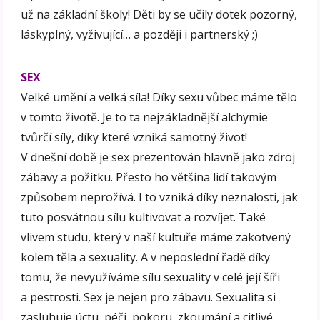
už na základní školy! Děti by se učily dotek pozorný,
láskyplný, vyživující… a později i partnerský ;)
SEX
Velké umění a velká síla! Díky sexu vůbec máme tělo
v tomto životě. Je to ta nejzákladnější alchymie
tvůrčí síly, díky které vzniká samotný život!
V dnešní době je sex prezentován hlavně jako zdroj
zábavy a požitku. Přesto ho většina lidí takovým
způsobem neprožívá. I to vzniká díky neznalosti, jak
tuto posvátnou sílu kultivovat a rozvíjet. Také
vlivem studu, který v naší kultuře máme zakotvený
kolem těla a sexuality. A v neposlední řadě díky
tomu, že nevyužíváme sílu sexuality v celé její šíři
a pestrosti. Sex je nejen pro zábavu. Sexualita si
zasluhuje úctu, péči, pokoru, zkoumání a citlivé