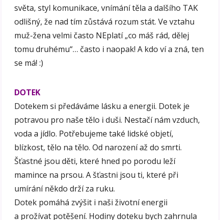
světa, styl komunikace, vnímání těla a dalšího TAK
odlišný, že nad tím zůstává rozum stát. Ve vztahu
muž-žena velmi často NEplatí „co máš rád, dělej
tomu druhému“… často i naopak! A kdo ví a zná, ten
se má! :)
DOTEK
Dotekem si předáváme lásku a energii. Dotek je
potravou pro naše tělo i duši. Nestačí nám vzduch,
voda a jídlo. Potřebujeme také lidské objetí,
blízkost, tělo na tělo. Od narození až do smrti.
Šťastné jsou děti, které hned po porodu leží
mamince na prsou. A šťastni jsou ti, které při
umírání někdo drží za ruku.
Dotek pomáhá zvýšit i naši životní energii
a prožívat potěšení. Hodiny doteku bych zahrnula