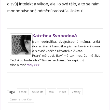
o svůj intelekt a výkon, ale i o své tělo, a to se nám
mnohonásobně odmění radostí a láskou!
Kateřina Svobodová
Jsem vodnářka, dvojnásobná máma, ulítlá
dcera, šílená kámoška, písmenková královna
a hlavně vděčná uživatelka Života.
Psaní mě baví. Baví mě tak moc, že mě živí.
Teď. A co bude zítra? Tím se nechám překvapit... :-)
Více o mně
tady >>>
Tagy:
dotek
sexualita
tělo
video
vztahy
ženo na slovíčko