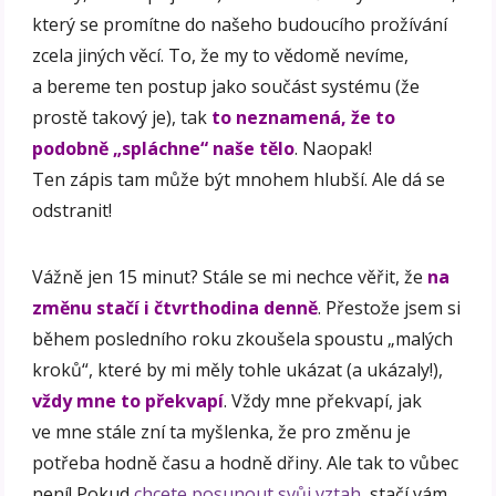
který se promítne do našeho budoucího prožívání
zcela jiných věcí. To, že my to vědomě nevíme,
a bereme ten postup jako součást systému (že
prostě takový je), tak
to neznamená, že to
podobně „spláchne“ naše tělo
. Naopak!
Ten zápis tam může být mnohem hlubší. Ale dá se
odstranit!
Vážně jen 15 minut? Stále se mi nechce věřit, že
na
změnu stačí i čtvrthodina denně
. Přestože jsem si
během posledního roku zkoušela spoustu „malých
kroků“, které by mi měly tohle ukázat (a ukázaly!),
vždy mne to překvapí
. Vždy mne překvapí, jak
ve mne stále zní ta myšlenka, že pro změnu je
potřeba hodně času a hodně dřiny. Ale tak to vůbec
není! Pokud
chcete posunout svůj vztah
, stačí vám