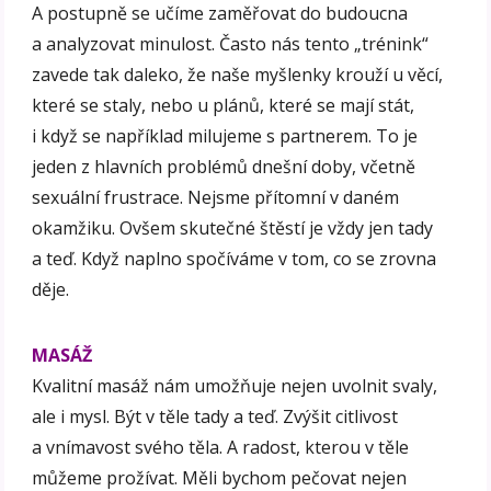
A postupně se učíme zaměřovat do budoucna
a analyzovat minulost. Často nás tento „trénink“
zavede tak daleko, že naše myšlenky krouží u věcí,
které se staly, nebo u plánů, které se mají stát,
i když se například milujeme s partnerem. To je
jeden z hlavních problémů dnešní doby, včetně
sexuální frustrace. Nejsme přítomní v daném
okamžiku. Ovšem skutečné štěstí je vždy jen tady
a teď. Když naplno spočíváme v tom, co se zrovna
děje.
MASÁŽ
Kvalitní masáž nám umožňuje nejen uvolnit svaly,
ale i mysl. Být v těle tady a teď. Zvýšit citlivost
a vnímavost svého těla. A radost, kterou v těle
můžeme prožívat. Měli bychom pečovat nejen