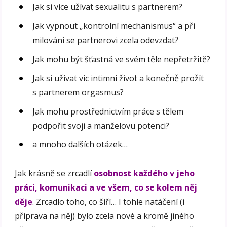
Jak si více užívat sexualitu s partnerem?
Jak vypnout „kontrolní mechanismus“ a při
milování se partnerovi zcela odevzdat?
Jak mohu být šťastná ve svém těle nepřetržitě?
Jak si užívat víc intimní život a konečně prožít
s partnerem orgasmus?
Jak mohu prostřednictvím práce s tělem
podpořit svoji a manželovu potenci?
a mnoho dalších otázek…
Jak krásně se zrcadlí
osobnost každého v jeho
práci, komunikaci a ve všem, co se kolem něj
děje
. Zrcadlo toho, co šíří… I tohle natáčení (i
příprava na něj) bylo zcela nové a kromě jiného