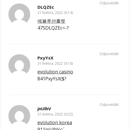
Odpovědět
DLQZEc
31 května, 2022 (9:14)
에볼루션롤렛
475DLQZEc<-?
Odpovědět
PxyYsX
31 května, 2022 (9:18)
evolution casino
841PxyYsX($?
Odpovědět
jnUlhV
31 května, 2022 (9:22)
evolution korea
911jnUlhV<:`