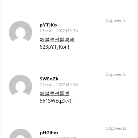
Odpovědět
pYTJKo
2 června, 2022 (20:02)
에볼루션블랙잭
623pYTJKo(.}
Odpovědět
SWEqZk
2 června, 2022 (20:07)
에볼루션롤렛
561SWEqZk<}-
Odpovědět
pHGlhm