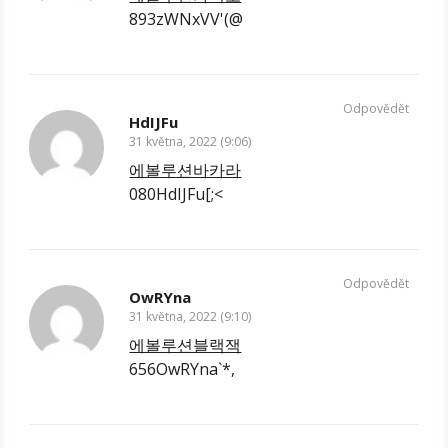
893zWNxVV'(@
Odpovědět
HdIJFu
31 května, 2022 (9:06)
에볼루션바카라
080HdIJFu[;<
Odpovědět
OwRYna
31 května, 2022 (9:10)
에볼루션블랙잭
656OwRYna`*,