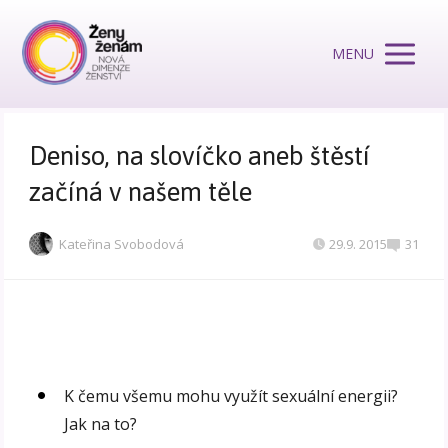
MENU
Deniso, na slovíčko aneb štěstí
začíná v našem těle
Kateřina Svobodová
29.9. 2015
31
K čemu všemu mohu využít sexuální energii?
Jak na to?