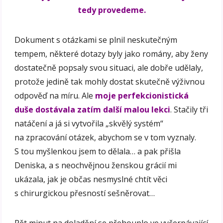
tedy provedeme.
Dokument s otázkami se plnil neskutečným
tempem, některé dotazy byly jako romány, aby ženy
dostatečně popsaly svou situaci, ale dobře udělaly,
protože jedině tak mohly dostat skutečně výživnou
odpověď na míru. Ale
moje perfekcionistická
duše dostávala zatím další malou lekci
. Stačily tři
natáčení a já si vytvořila „skvělý systém“
na zpracování otázek, abychom se v tom vyznaly.
S tou myšlenkou jsem to dělala… a pak přišla
Deniska, a s neochvějnou ženskou grácií mi
ukázala, jak je občas nesmyslné chtít věci
s chirurgickou přesností sešněrovat…
Pět minut na doladění se přehouplo ve vyčerpávající