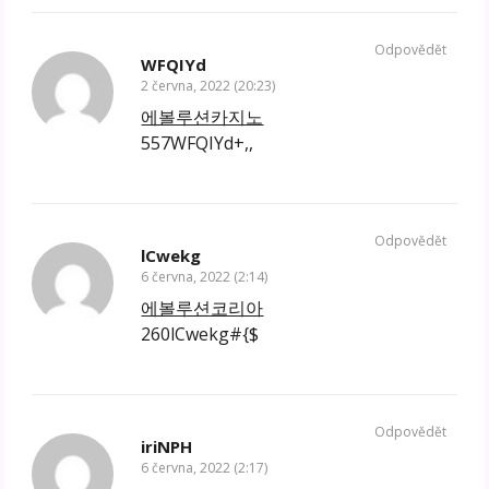
Odpovědět
WFQIYd
2 června, 2022 (20:23)
에볼루션카지노
557WFQIYd+,,
Odpovědět
lCwekg
6 června, 2022 (2:14)
에볼루션코리아
260lCwekg#{$
Odpovědět
iriNPH
6 června, 2022 (2:17)