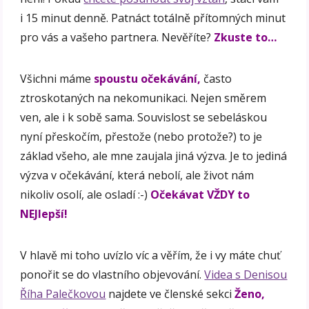
i 15 minut denně. Patnáct totálně přítomných minut
pro vás a vašeho partnera. Nevěříte?
Zkuste to…
Všichni máme
spoustu očekávání,
často
ztroskotaných na nekomunikaci. Nejen směrem
ven, ale i k sobě sama. Souvislost se sebeláskou
nyní přeskočím, přestože (nebo protože?) to je
základ všeho, ale mne zaujala jiná výzva. Je to jediná
výzva v očekávání, která nebolí, ale život nám
nikoliv osolí, ale osladí :-)
Očekávat VŽDY to
NEJlepší!
V hlavě mi toho uvízlo víc a věřím, že i vy máte chuť
ponořit se do vlastního objevování.
Videa s Denisou
Říha Palečkovou
najdete ve členské sekci
Ženo,