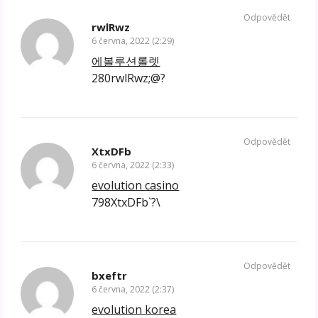
Odpovědět
rwlRwz
6 června, 2022 (2:29)
에볼루션롤렛
280rwlRwz;@?
Odpovědět
XtxDFb
6 června, 2022 (2:33)
evolution casino
798XtxDFb`?\
Odpovědět
bxeftr
6 června, 2022 (2:37)
evolution korea