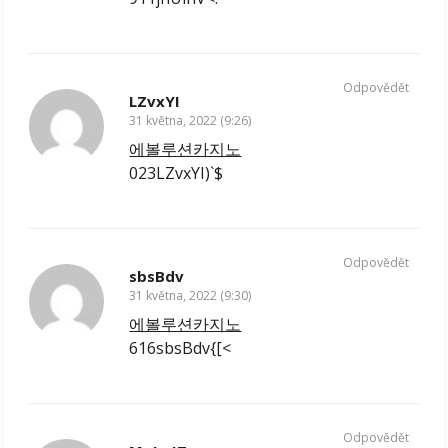
Odpovědět
LZvxYI
31 května, 2022 (9:26)
에볼루션카지노
023LZvxYI)`$
Odpovědět
sbsBdv
31 května, 2022 (9:30)
에볼루션카지노
616sbsBdv{[<
Odpovědět