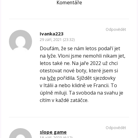
Komentáře
Odpovědět
Ivanka223
29 září, 2021 (23:32)
Doufám, že se nám letos podaří jet
na lyže. Vloni jsme nemohli nikam jet,
letos také ne. Na jaře 2022 už chci
otestovat nové boty, které jsem si
na
lyže
pořídila. Sjíždět sjezdovky
v Itálii a nebo klidně ve Francii. To
úplně miluji. Ta svoboda na svahu je
cítím v každé zatáčce.
Odpovědět
slope game
18 září, 2023 (6:12)