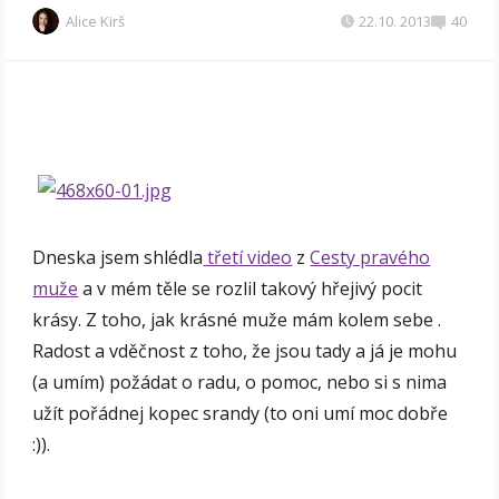
Alice Kirš
22.10. 2013
40
Dneska jsem shlédla
třetí video
z
Cesty pravého
muže
a v mém těle se rozlil takový hřejivý pocit
krásy. Z toho, jak krásné muže mám kolem sebe .
Radost a vděčnost z toho, že jsou tady a já je mohu
(a umím) požádat o radu, o pomoc, nebo si s nima
užít pořádnej kopec srandy (to oni umí moc dobře
:)).