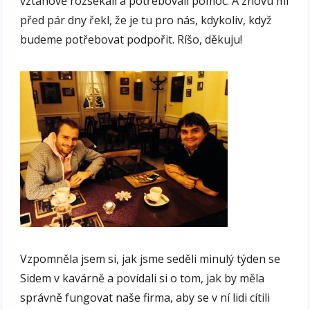
vztahově rozsekali a potřebovali pomoc. A znovu mi
před pár dny řekl, že je tu pro nás, kdykoliv, když
budeme potřebovat podpořit. Ríšo, děkuju!
Vzpomněla jsem si, jak jsme seděli minulý týden se
Sidem v kavárně a povídali si o tom, jak by měla
správně fungovat naše firma, aby se v ní lidi cítili