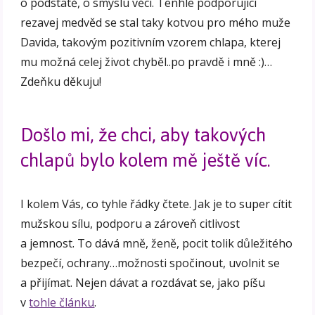
o podstatě, o smyslu věcí. Tenhle podporující
rezavej medvěd se stal taky kotvou pro mého muže
Davida, takovým pozitivním vzorem chlapa, kterej
mu možná celej život chyběl..po pravdě i mně :)…
Zdeňku děkuju!
Došlo mi, že chci, aby takových
chlapů bylo kolem mě ještě víc.
I kolem Vás, co tyhle řádky čtete. Jak je to super cítit
mužskou sílu, podporu a zároveň citlivost
a jemnost. To dává mně, ženě, pocit tolik důležitého
bezpečí, ochrany…možnosti spočinout, uvolnit se
a přijímat. Nejen dávat a rozdávat se, jako píšu
v
tohle článku
.