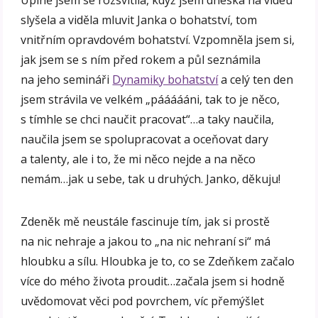
Úplně jsem se rozsvítila, když jsem dneska na videu
slyšela a viděla mluvit Janka o bohatství, tom
vnitřním opravdovém bohatství. Vzpomněla jsem si,
jak jsem se s ním před rokem a půl seznámila
na jeho semináři
Dynamiky bohatství
a celý ten den
jsem strávila ve velkém „páááááni, tak to je něco,
s tímhle se chci naučit pracovat“…a taky naučila,
naučila jsem se spolupracovat a oceňovat dary
a talenty, ale i to, že mi něco nejde a na něco
nemám…jak u sebe, tak u druhých. Janko, děkuju!
Zdeněk mě neustále fascinuje tím, jak si prostě
na nic nehraje a jakou to „na nic nehraní si“ má
hloubku a sílu. Hloubka je to, co se Zdeňkem začalo
více do mého života proudit…začala jsem si hodně
uvědomovat věci pod povrchem, víc přemýšlet