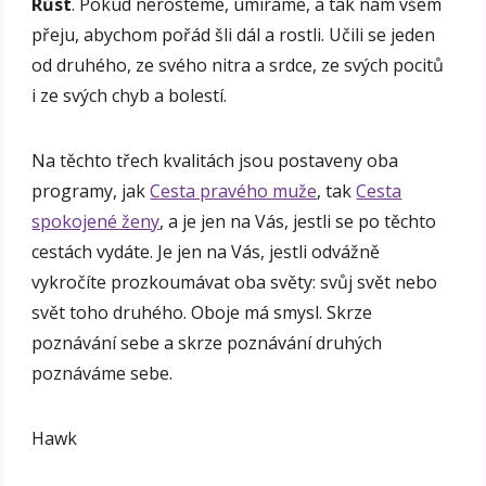
Růst
. Pokud nerosteme, umíráme, a tak nám všem
přeju, abychom pořád šli dál a rostli. Učili se jeden
od druhého, ze svého nitra a srdce, ze svých pocitů
i ze svých chyb a bolestí.
Na těchto třech kvalitách jsou postaveny oba
programy, jak
Cesta pravého muže
, tak
Cesta
spokojené ženy
, a je jen na Vás, jestli se po těchto
cestách vydáte. Je jen na Vás, jestli odvážně
vykročíte prozkoumávat oba světy: svůj svět nebo
svět toho druhého. Oboje má smysl. Skrze
poznávání sebe a skrze poznávání druhých
poznáváme sebe.
Hawk