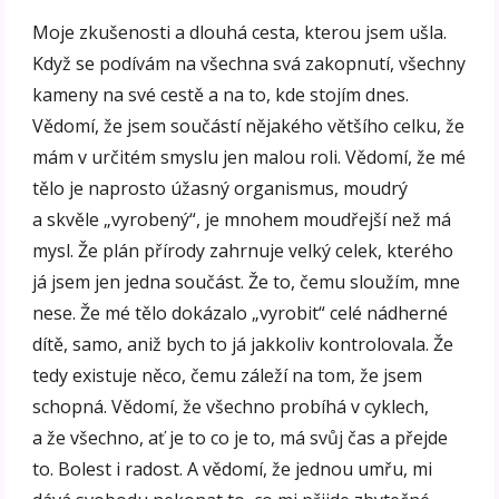
Moje zkušenosti a dlouhá cesta, kterou jsem ušla.
Když se podívám na všechna svá zakopnutí, všechny
kameny na své cestě a na to, kde stojím dnes.
Vědomí, že jsem součástí nějakého většího celku, že
mám v určitém smyslu jen malou roli. Vědomí, že mé
tělo je naprosto úžasný organismus, moudrý
a skvěle „vyrobený“, je mnohem moudřejší než má
mysl. Že plán přírody zahrnuje velký celek, kterého
já jsem jen jedna součást. Že to, čemu sloužím, mne
nese. Že mé tělo dokázalo „vyrobit“ celé nádherné
dítě, samo, aniž bych to já jakkoliv kontrolovala. Že
tedy existuje něco, čemu záleží na tom, že jsem
schopná. Vědomí, že všechno probíhá v cyklech,
a že všechno, ať je to co je to, má svůj čas a přejde
to. Bolest i radost. A vědomí, že jednou umřu, mi