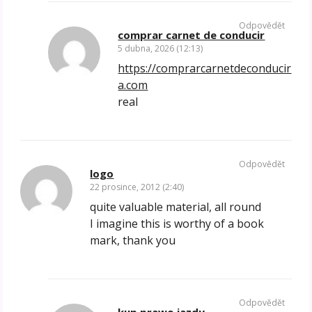
Odpovědět
comprar carnet de conducir
5 dubna, 2026 (12:13)
https://comprarcarnetdeconducir
a.com
real
Odpovědět
logo
22 prosince, 2012 (2:40)
quite valuable material, all round
I imagine this is worthy of a book
mark, thank you
Odpovědět
kup prawo jazdy