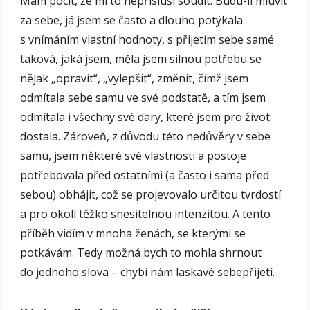
Mám pocit, že mi to nepřísluší soudit. Budu-li mluvit
za sebe, já jsem se často a dlouho potýkala
s vnímáním vlastní hodnoty, s přijetím sebe samé
taková, jaká jsem, měla jsem silnou potřebu se
nějak „opravit“, „vylepšit“, změnit, čímž jsem
odmítala sebe samu ve své podstatě, a tím jsem
odmítala i všechny své dary, které jsem pro život
dostala. Zároveň, z důvodu této nedůvěry v sebe
samu, jsem některé své vlastnosti a postoje
potřebovala před ostatními (a často i sama před
sebou) obhájit, což se projevovalo určitou tvrdostí
a pro okolí těžko snesitelnou intenzitou. A tento
příběh vidím v mnoha ženách, se kterými se
potkávám. Tedy možná bych to mohla shrnout
do jednoho slova – chybí nám laskavé sebepřijetí.