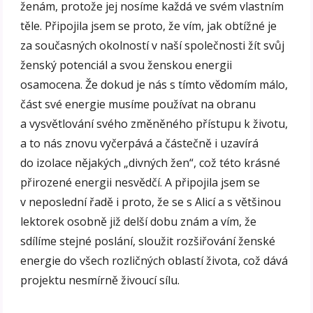
ženám, protože jej nosíme každá ve svém vlastním
těle. Připojila jsem se proto, že vím, jak obtížné je
za současných okolností v naší společnosti žít svůj
ženský potenciál a svou ženskou energii
osamocena. Že dokud je nás s tímto vědomím málo,
část své energie musíme používat na obranu
a vysvětlování svého změněného přístupu k životu,
a to nás znovu vyčerpává a částečně i uzavírá
do izolace nějakých „divných žen“, což této krásné
přirozené energii nesvědčí. A připojila jsem se
v neposlední řadě i proto, že se s Alicí a s většinou
lektorek osobně již delší dobu znám a vím, že
sdílíme stejné poslání, sloužit rozšiřování ženské
energie do všech rozličných oblastí života, což dává
projektu nesmírně živoucí sílu.