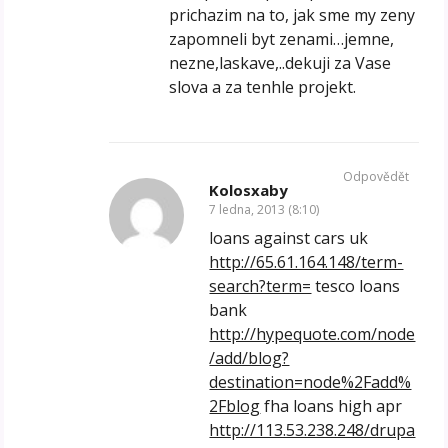
prichazim na to, jak sme my zeny
zapomneli byt zenami…jemne,
nezne,laskave,..dekuji za Vase
slova a za tenhle projekt.
Odpovědět
Kolosxaby
7 ledna, 2013 (8:10)
loans against cars uk
http://65.61.164.148/term-
search?term=
tesco loans
bank
http://hypequote.com/node
/add/blog?
destination=node%2Fadd%
2Fblog
fha loans high apr
http://113.53.238.248/drupa