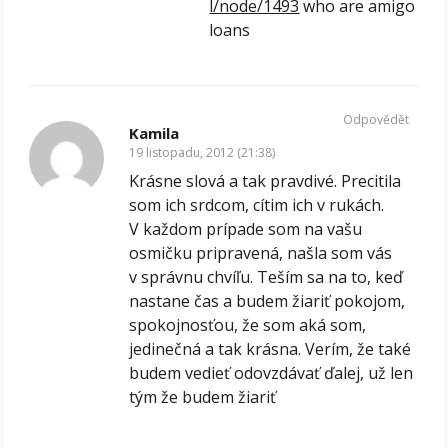
l/node/1493
who are amigo
loans
Odpovědět
Kamila
19 listopadu, 2012 (21:38)
Krásne slová a tak pravdivé. Precitila
som ich srdcom, cítim ich v rukách.
V každom prípade som na vašu
osmičku pripravená, našla som vás
v správnu chvíľu. Teším sa na to, keď
nastane čas a budem žiariť pokojom,
spokojnosťou, že som aká som,
jedinečná a tak krásna. Verím, že také
budem vedieť odovzdávať ďalej, už len
tým že budem žiariť