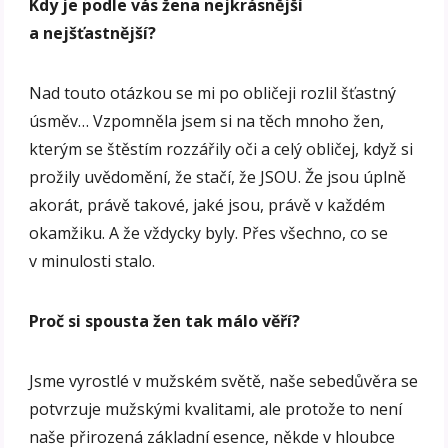
Kdy je podle vás žena nejkrásnější
a nejšťastnější?
Nad touto otázkou se mi po obličeji rozlil šťastný
úsměv… Vzpomněla jsem si na těch mnoho žen,
kterým se štěstím rozzářily oči a celý obličej, když si
prožily uvědomění, že stačí, že JSOU. Že jsou úplně
akorát, právě takové, jaké jsou, právě v každém
okamžiku. A že vždycky byly. Přes všechno, co se
v minulosti stalo.
Proč si spousta žen tak málo věří?
Jsme vyrostlé v mužském světě, naše sebedůvěra se
potvrzuje mužskými kvalitami, ale protože to není
naše přirozená základní esence, někde v hloubce