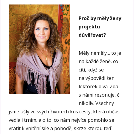
Proč by měly ženy
projektu
důvěřovat?
Měly neměly… to je
na každé ženě, co
cítí, když se
na výpovědi žen
lektorek dívá. Zda
s námi rezonuje, či
nikoliv. Všechny
jsme ušly ve svých životech kus cesty, která občas
vedla i trním, a o to, co nám nejvíce pomohlo se
vrátit k vnitřní síle a pohodě, skrze kterou teď