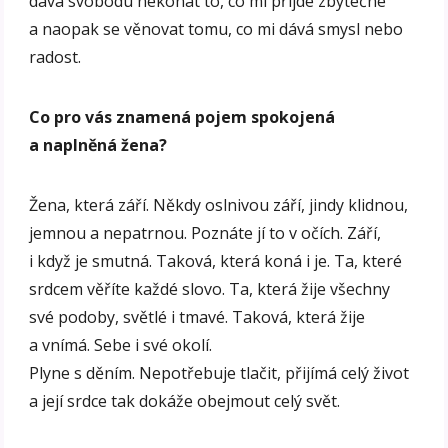
dává svobodu nekonat to, co mi přijde zbytečné
a naopak se věnovat tomu, co mi dává smysl nebo
radost.
Co pro vás znamená pojem spokojená
a naplněná žena?
Žena, která září. Někdy oslnivou září, jindy klidnou,
jemnou a nepatrnou. Poznáte jí to v očích. Září,
i když je smutná. Taková, která koná i je. Ta, které
srdcem věříte každé slovo. Ta, která žije všechny
své podoby, světlé i tmavé. Taková, která žije
a vnímá. Sebe i své okolí.
Plyne s děním. Nepotřebuje tlačit, přijímá celý život
a její srdce tak dokáže obejmout celý svět.