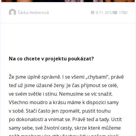
Šárka Weberová
9.11. 2012
1780
Na co chcete v projektu poukázat?
Že jsme úplně správně. I se všemi „chybami“, právě
teď už jsme úžasné ženy. Je čas přijmout se celé,
ve svém světle i stínu. Nemusíme se víc snažit.
Všechno moudro a krásu máme k dispozici samy
v sobě. Stačí často jen zpomalit, pustit touhu
po dokonalosti a vnímat se. Právě teď a tady. Uctít
samy sebe, své životní cesty, skrze které můžeme