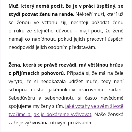
Muž, který nemá pocit, že je v práci úspěšný, se
stydí pozvat ženu na rande.
Někteří muži, kteří už
se ženou ve vztahu žijí, nechtějí požádat ženu
o ruku ze stejného důvodu – mají pocit, že ženě
nemají co nabídnout, pokud jejich pracovní úspěch
neodpovídá jejich osobním představám.
Žena, která se právě rozvádí, má většinou hrůzu
z přijímacích pohovorů.
Připadá si, že má na čele
vyryto, že si nedokázala udržet muže, tedy není
schopna dostát jakémukoliv pracovnímu zadání.
Sebedůvěru a sebehodnotu si často nevědomě
spojujeme my ženy s tím,
jaké vztahy ve svém životě
tvoříme a jak je dokážeme vyživovat
. Naše ženská
záře je vyživována citovým prožíváním.