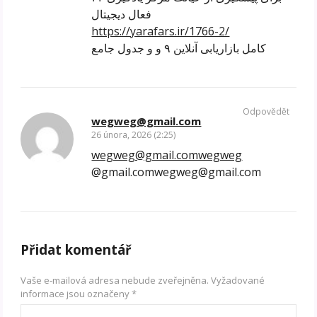
فعال دیجیتال
https://yarafars.ir/1766-2/
کامل بازاریابی آنلاین ۹ و و جدول جامع
Odpovědět
wegweg@gmail.com
26 února, 2026 (2:25)
wegweg@gmail.comwegweg
@gmail.comwegweg@gmail.com
Přidat komentář
Vaše e-mailová adresa nebude zveřejněna.
Vyžadované
informace jsou označeny
*