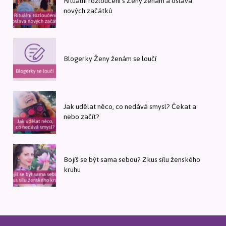
Rituální rozloučení s Ženy ženám a oslava
nových začátků
Blogerky Ženy ženám se loučí
Jak udělat něco, co nedává smysl? Čekat a
nebo začít?
Bojíš se být sama sebou? Zkus sílu ženského
kruhu