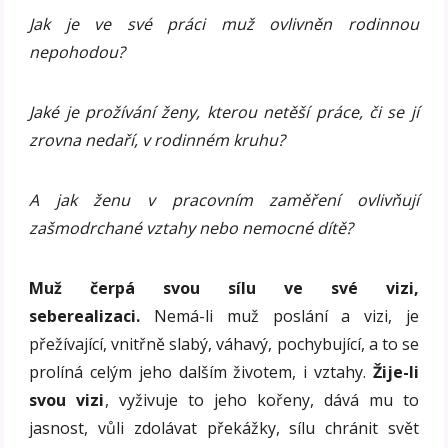
Jak je ve své práci muž ovlivněn rodinnou
nepohodou?
Jaké je prožívání ženy, kterou netěší práce, či se jí
zrovna nedaří, v rodinném kruhu?
A jak ženu v pracovním zaměření ovlivňují
zašmodrchané vztahy nebo nemocné dítě?
Muž čerpá svou sílu ve své vizi,
seberealizaci.
Nemá-li muž poslání a vizi, je
přežívající, vnitřně slabý, váhavý, pochybující, a to se
prolíná celým jeho dalším životem, i vztahy.
Žije-li
svou vizi
, vyživuje to jeho kořeny, dává mu to
jasnost, vůli zdolávat překážky, sílu chránit svět