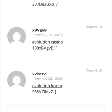
207DesUXc(_/
Odpovědět
xBVgvB
1 června, 2022 (14:58)
evolution casino
138xBVgvB;][
Odpovědět
VZlMzZ
1 června, 2022 (15:02)
evolution korea
965VZlMzZ..[