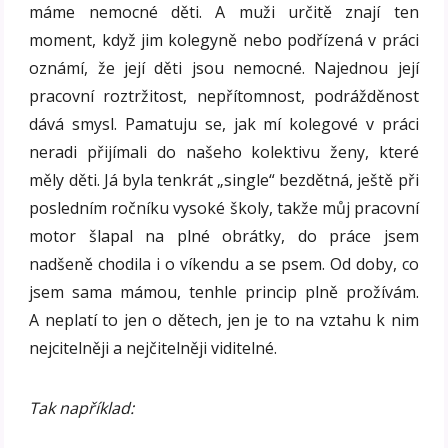
máme nemocné děti. A muži určitě znají ten
moment, když jim kolegyně nebo podřízená v práci
oznámí, že její děti jsou nemocné. Najednou její
pracovní roztržitost, nepřítomnost, podrážděnost
dává smysl. Pamatuju se, jak mí kolegové v práci
neradi přijímali do našeho kolektivu ženy, které
měly děti. Já byla tenkrát „single“ bezdětná, ještě při
posledním ročníku vysoké školy, takže můj pracovní
motor šlapal na plné obrátky, do práce jsem
nadšeně chodila i o víkendu a se psem. Od doby, co
jsem sama mámou, tenhle princip plně prožívám.
A neplatí to jen o dětech, jen je to na vztahu k nim
nejcitelněji a nejčitelněji viditelné.
Tak například: