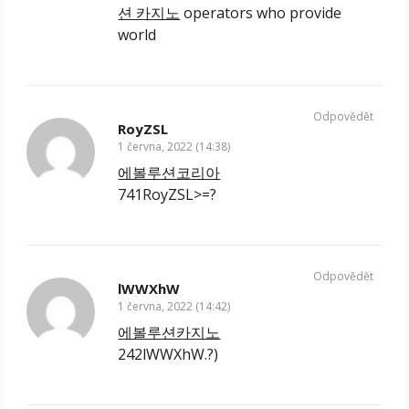
션 카지노
operators who provide
world
Odpovědět
RoyZSL
1 června, 2022 (14:38)
에볼루션코리아
741RoyZSL>=?
Odpovědět
lWWXhW
1 června, 2022 (14:42)
에볼루션카지노
242lWWXhW.?)