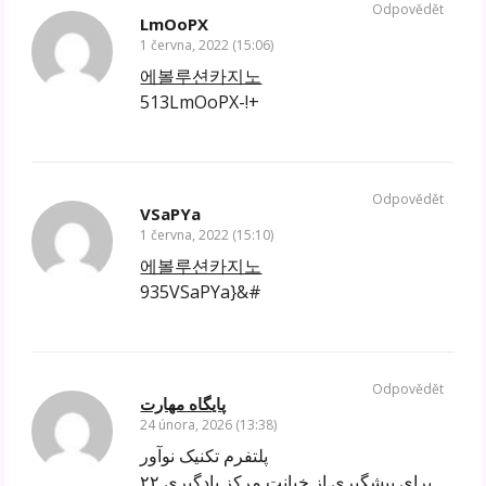
Odpovědět
LmOoPX
1 června, 2022 (15:06)
에볼루션카지노
513LmOoPX-!+
Odpovědět
VSaPYa
1 června, 2022 (15:10)
에볼루션카지노
935VSaPYa}&#
Odpovědět
پایگاه مهارت
24 února, 2026 (13:38)
پلتفرم تکنیک نوآور
۲۲ برای پیشگیری از خیانت مرکز یادگیری