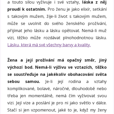
a touto silou vyživuje i své vztahy,
láska z něj
proudí k ostatním.
Pro ženu je jako elixír, setkání
s takovým mužem, žije-li život s takovým mužem,
může se uvolnit do svého ženského prožívání,
přijímat jeho lásku a lásku opětovat. Nemá-li muž
vizi, těžko může rozdávat plnohodnotnou lásku.
Lásku, která má své všechny barvy a kvality.
Žena a její prožívání má opačný směr, jiný
výchozí bod. Nemá-li výživu ve vztazích, těžko
se soustřeďuje na jakékoliv obohacování světa
sebou samou.
Je-li její rodina a vztahy
komplikované, bolavé, náročné, dlouhodobě nebo
třeba jen momentálně, nemá čím vyživovat svou
vizi. Její vize a poslání je pro ni jako světlo v dálce.
Stačí si jen vzpomenout, jaké to je, když my ženy