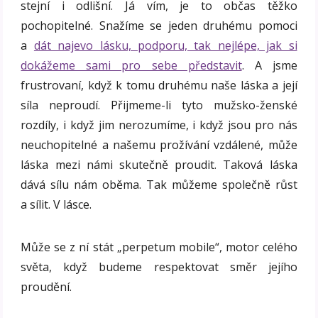
stejní i odlišní. Já vím, je to občas těžko
pochopitelné. Snažíme se jeden druhému pomoci
a
dát najevo lásku, podporu, tak nejlépe, jak si
dokážeme sami pro sebe představit
. A jsme
frustrovaní, když k tomu druhému naše láska a její
síla neproudí. Přijmeme-li tyto mužsko-ženské
rozdíly, i když jim nerozumíme, i když jsou pro nás
neuchopitelné a našemu prožívání vzdálené, může
láska mezi námi skutečně proudit. Taková láska
dává sílu nám oběma. Tak můžeme společně růst
a sílit. V lásce.
Může se z ní stát „perpetum mobile“, motor celého
světa, když budeme respektovat směr jejího
proudění.