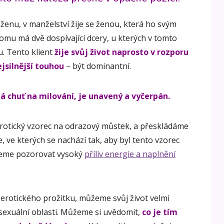
enu, v manželství žije se ženou, která ho svým
omu má dvě dospívající dcery, u kterých v tomto
u. Tento klient
žije svůj život naprosto v rozporu
ejsilnější touhou
– být dominantní.
á chuť na milování, je unavený a vyčerpán.
 erotický vzorec na odrazový můstek, a přeskládáme
 ve kterých se nachází tak, aby byl tento vzorec
žeme pozorovat vysoký
příliv energie a naplnění
rotického prožitku, můžeme svůj život velmi
v sexuální oblasti. Můžeme si uvědomit,
co je tím