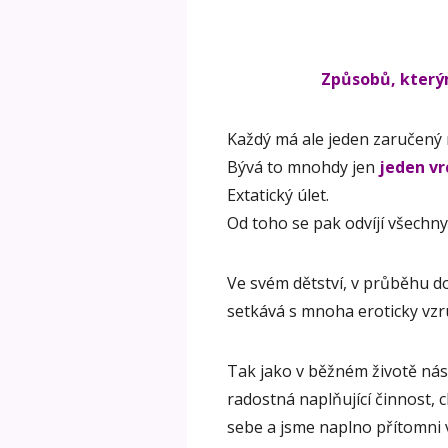
Způsobů, kterým
Každý má ale jeden zaručený n
Bývá to mnohdy jen
jeden vr
Extatický úlet.
Od toho se pak odvíjí všechny
Ve svém dětství, v průběhu do
setkává s mnoha eroticky vzr
Tak jako v běžném životě ná
radostná naplňující činnost, 
sebe a jsme naplno přítomni v