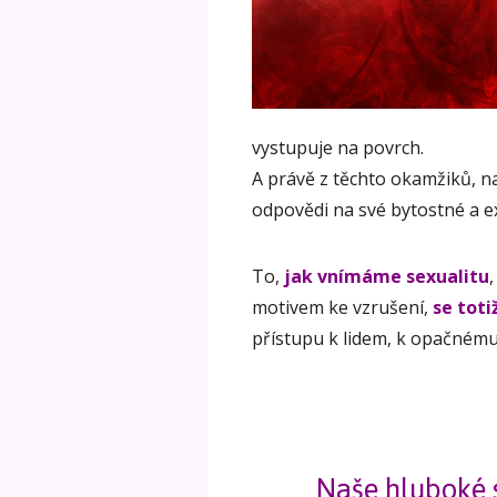
vystupuje na povrch.
A právě z těchto okamžiků, 
odpovědi na své bytostné a ex
To,
jak vnímáme sexualitu
motivem ke vzrušení,
se toti
přístupu k lidem, k opačnému 
Naše hluboké s