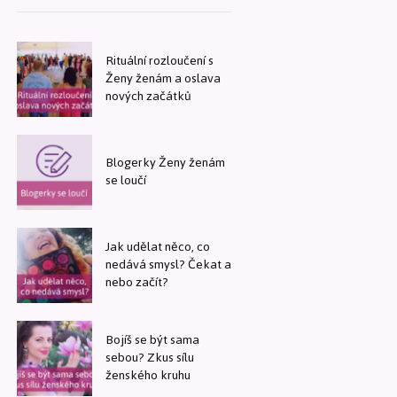
Rituální rozloučení s
Ženy ženám a oslava
nových začátků
Blogerky Ženy ženám
se loučí
Jak udělat něco, co
nedává smysl? Čekat a
nebo začít?
Bojíš se být sama
sebou? Zkus sílu
ženského kruhu