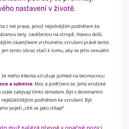
vého nastavení v životě.
nta z mé praxe, jehož nejsilnějším podnětem ke
vázanou lany, zavěšenou na stropě, hlavou dolů.
itějším okamžikem vrcholného vzrušení právě tento
, jen tento obraz stačí k tomu, aby se jeho sexuální
né, že mého klienta vzrušuje pohled na bezmocnou
ance a submise
. Moc a podřízení se. Jeho erotické
ů stále zabývají tímto tématem. Být v dominantní
ch nejdůležitějším podnětem ke vzrušení. Být
ho pojetí „cítit se jako chlap!“
ento muž nalézá přesně v opačné pozici.