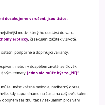
i dosahujeme vzrušení, jsou tisíce.
ejsilnější motiv, který ho dostává do varu.
cholný erotický
, či sexuální zážitek v životě.
 ostatní podpůrné a doplňující varianty.
spívání, nebo i v dospělém životě, se člověk
ušivými tématy.
Jedno ale může být to „NEJ“
.
s může unést krásná melodie, nádherný obraz,
chvíle, kdy zapomínáme na čas a na celý svět kolem
 opojném zážitku, tak i v sexuálním prožívání