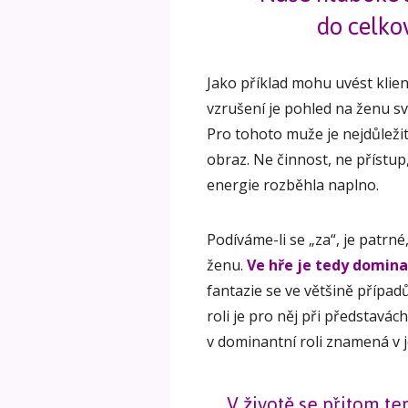
do celko
Jako příklad mohu uvést klie
vzrušení je pohled na ženu s
Pro tohoto muže je nejdůlež
obraz. Ne činnost, ne přístup
energie rozběhla naplno.
Podíváme-li se „za“, je patr
ženu.
Ve hře je tedy domin
fantazie se ve většině případ
roli je pro něj při představá
v dominantní roli znamená v je
V životě se přitom t