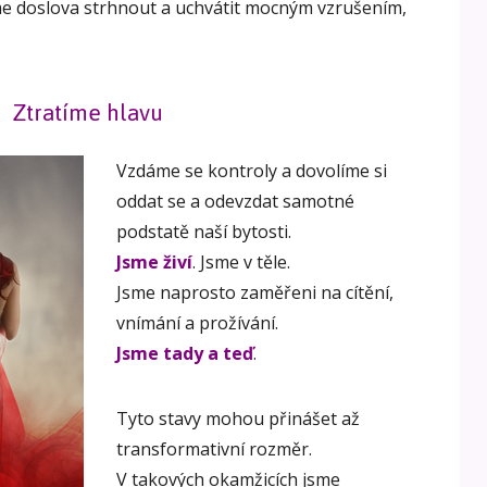
áme doslova strhnout a uchvátit mocným vzrušením,
Ztratíme hlavu
Vzdáme se kontroly a dovolíme si
oddat se a odevzdat samotné
podstatě naší bytosti.
Jsme živí
. Jsme v těle.
Jsme naprosto zaměřeni na cítění,
vnímání a prožívání.
Jsme tady a teď
.
Tyto stavy mohou přinášet až
transformativní rozměr.
V takových okamžicích jsme