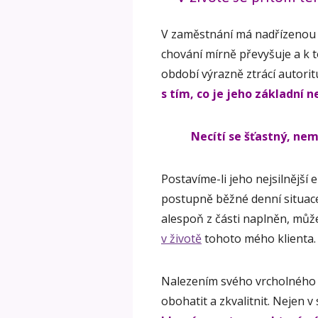
V zaměstnání má nadřízenou ž
chování mírně převyšuje a k t
období výrazně ztrácí autorit
s tím, co je jeho základní n
Necítí se šťastný, nem
Postavíme-li jeho nejsilnější
postupně běžné denní situace,
alespoň z části naplněn, mů
v životě
tohoto mého klienta.
Nalezením svého vrcholného e
obohatit a zkvalitnit. Nejen 