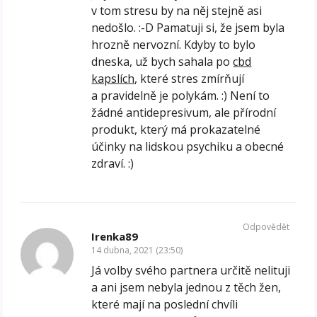
v tom stresu by na něj stejně asi
nedošlo. :-D Pamatuji si, že jsem byla
hrozně nervozní. Kdyby to bylo
dneska, už bych sahala po
cbd
kapslích
, které stres zmírňují
a pravidelně je polykám. :) Není to
žádné antidepresivum, ale přírodní
produkt, který má prokazatelné
účinky na lidskou psychiku a obecné
zdraví. :)
Odpovědět
Irenka89
14 dubna, 2021 (23:50)
Já volby svého partnera určitě nelituji
a ani jsem nebyla jednou z těch žen,
které mají na poslední chvíli