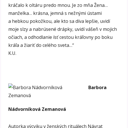
kráčalo k oltáru predo mnou. Je zo mňa Žena…
manželka… krásna, jemná s nežnými ústami
a hebkou pokožkou, ale kto sa díva lepšie, uvidí
moje slzy a nabrúsené drápky, uvidí vášeň v mojich
očiach, a odhodlanie ísť cestou kráľovny po boku
kráľa a žiariť do celého sveta…“
K.U.
Barbora
Nádvorníková Zemanová
Autorka výcviku v ženských rituálech Návrat