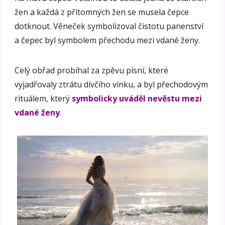
žen a každá z přítomných žen se musela čepce
dotknout. Věneček symbolizoval čistotu panenství
a čepec byl symbolem přechodu mezi vdané ženy.
Celý obřad probíhal za zpěvu písní, které
vyjadřovaly ztrátu dívčího vínku, a byl přechodovým
rituálem, který
symbolicky uváděl nevěstu mezi
vdané ženy
.