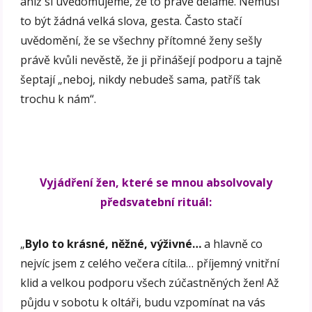
aniž si uvědomujeme, že to právě děláme. Nemusí
to být žádná velká slova, gesta. Často stačí
uvědomění, že se všechny přítomné ženy sešly
právě kvůli nevěstě, že ji přinášejí podporu a tajně
šeptají „neboj, nikdy nebudeš sama, patříš tak
trochu k nám“.
Vyjádření žen, které se mnou absolvovaly
předsvatební rituál:
„
Bylo to krásné, něžné, výživné…
a hlavně co
nejvíc jsem z celého večera cítila… příjemný vnitřní
klid a velkou podporu všech zúčastněných žen! Až
půjdu v sobotu k oltáři, budu vzpomínat na vás