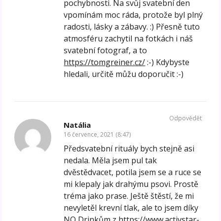
pochybnosti. Na svůj svatební den
vpomínám moc ráda, protože byl plný
radosti, lásky a zábavy. :) Přesně tuto
atmosféru zachytil na fotkách i náš
svatební fotograf, a to
https://tomgreiner.cz/
:-) Kdybyste
hledali, určitě můžu doporučit :-)
Odpovědět
Natália
16 července, 2021 (8:47)
Předsvatební rituály bych stejně asi
nedala. Měla jsem pul tak
dvěstědvacet, potila jsem se a ruce se
mi klepaly jak drahýmu psovi. Prostě
tréma jako prase. Ještě štěstí, že mi
nevyletěl krevní tlak, ale to jsem díky
NO Drinkům z
https://www.activstar-