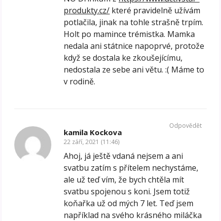
produkty.cz/
které pravidelně užívám
potlačila, jinak na tohle strašně trpím.
Holt po mamince trémistka. Mamka
nedala ani státnice napoprvé, protože
když se dostala ke zkoušejícímu,
nedostala ze sebe ani větu. :( Máme to
v rodině.
Odpovědět
kamila Kockova
22 září, 2021 (11:46)
Ahoj, já ještě vdaná nejsem a ani
svatbu zatím s přítelem nechystáme,
ale už teď vím, že bych chtěla mít
svatbu spojenou s koni. Jsem totiž
koňařka už od mých 7 let. Teď jsem
například na svého krásného miláčka