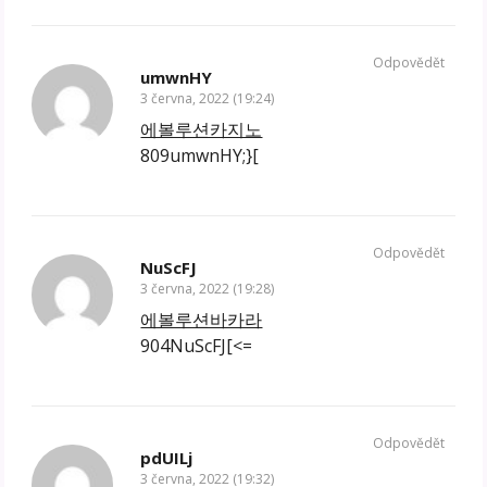
Odpovědět
umwnHY
3 června, 2022 (19:24)
에볼루션카지노
809umwnHY;}[
Odpovědět
NuScFJ
3 června, 2022 (19:28)
에볼루션바카라
904NuScFJ[<=
Odpovědět
pdUILj
3 června, 2022 (19:32)