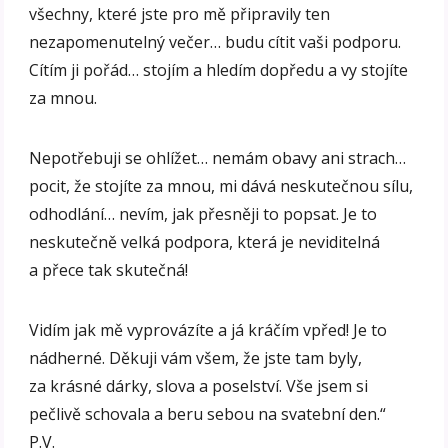
všechny, které jste pro mě připravily ten
nezapomenutelný večer… budu cítit vaši podporu.
Cítím ji pořád… stojím a hledím dopředu a vy stojíte
za mnou.
Nepotřebuji se ohlížet… nemám obavy ani strach…
pocit, že stojíte za mnou, mi dává neskutečnou sílu,
odhodlání… nevím, jak přesněji to popsat. Je to
neskutečně velká podpora, která je neviditelná
a přece tak skutečná!
Vidím jak mě vyprovázíte a já kráčím vpřed! Je to
nádherné. Děkuji vám všem, že jste tam byly,
za krásné dárky, slova a poselství. Vše jsem si
pečlivě schovala a beru sebou na svatební den.“
P.V.