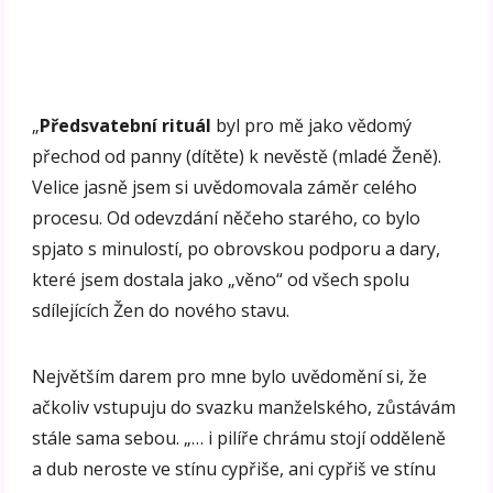
„
Předsvatební rituál
byl pro mě jako vědomý
přechod od panny (dítěte) k nevěstě (mladé Ženě).
Velice jasně jsem si uvědomovala záměr celého
procesu. Od odevzdání něčeho starého, co bylo
spjato s minulostí, po obrovskou podporu a dary,
které jsem dostala jako „věno“ od všech spolu
sdílejících Žen do nového stavu.
Největším darem pro mne bylo uvědomění si, že
ačkoliv vstupuju do svazku manželského, zůstávám
stále sama sebou. „… i pilíře chrámu stojí odděleně
a dub neroste ve stínu cypřiše, ani cypřiš ve stínu