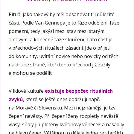
Rituál jako takový by měl obsahovat tři důležité
části. Podle Van Gennepa je to fáze oddělení, fáze
pomezní, tedy jakýsi mezi stav mezi starým
a novým, a konečně fáze sloučení. Tato část je
v přechodových rituálech zásadní. Jde o přijetí
do komunity, uvítání novice nebo novicky od těch
na druhé straně, kteří tento přechod již zažily
a mohou se podělit.
V lidové kultuře
existuje bezpočet rituálních
zvyků
, které se ještě dnes dodržují např.
na Moravě či Slovensku. Mezi nejznámější je tzv.
čepení nevěsty. Při čepení ženy rozpletly nevěstě
vlasy, sňaly ji upletený květinový věneček a nasadily
na hlavu čepec. Většinou to dělala jedna ze starších