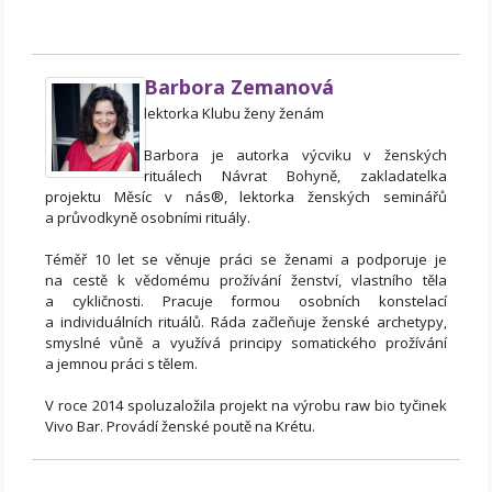
Barbora Zemanová
lektorka Klubu ženy ženám
Barbora je autorka výcviku v ženských
rituálech Návrat Bohyně, zakladatelka
projektu Měsíc v nás®, lektorka ženských seminářů
a průvodkyně osobními rituály.
Téměř 10 let se věnuje práci se ženami a podporuje je
na cestě k vědomému prožívání ženství, vlastního těla
a cykličnosti. Pracuje formou osobních konstelací
a individuálních rituálů. Ráda začleňuje ženské archetypy,
smyslné vůně a využívá principy somatického prožívání
a jemnou práci s tělem.
V roce 2014 spoluzaložila projekt na výrobu raw bio tyčinek
Vivo Bar. Provádí ženské poutě na Krétu.