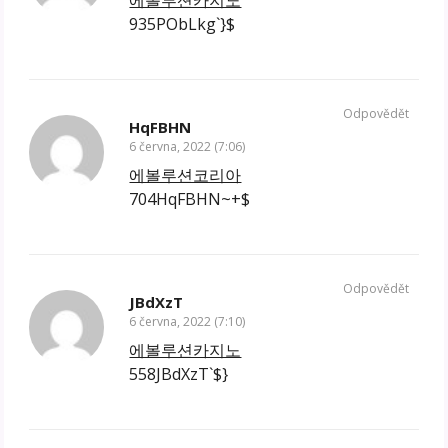
935PObLkg`}$
Odpovědět
HqFBHN
6 června, 2022 (7:06)
에볼루션코리아
704HqFBHN~+$
Odpovědět
JBdXzT
6 června, 2022 (7:10)
에볼루션카지노
558JBdXzT`$}