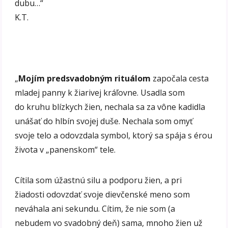
dubu…“
K.T.
„
Mojím predsvadobným rituálom
započala cesta
mladej panny k žiarivej kráľovne. Usadla som
do kruhu blízkych žien, nechala sa za vône kadidla
unášať do hlbín svojej duše. Nechala som omyť
svoje telo a odovzdala symbol, ktorý sa spája s érou
života v „panenskom“ tele.
Cítila som úžastnú silu a podporu žien, a pri
žiadosti odovzdať svoje dievčenské meno som
neváhala ani sekundu. Cítim, že nie som (a
nebudem vo svadobný deň) sama, mnoho žien už