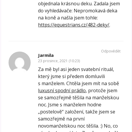
objednala krásnou deku. Zadala jsem
do vyhledávače: Nepromokavá deka
na koně a našla jsem tohle:
https://equestrians.cz/482-deky/
.
Odpovědět
Jarmila
23 prosince, 2021 (10:23)
Za mě byl asi jeden svatební rituál,
který jsme si předem domluvili
s manželem. Chtěla jsem mít na sobě
luxusní spodní prádlo
, protože jsem
se samozřejmě těšila na manželskou
noc. Jsme s manželem hodne
„postelově“ založení, takže jsem se
samozřejmě na první
novomanželskou noc těšila. :) No, co