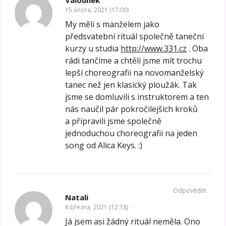
15 února, 2021 (17:00)
My měli s manželem jako
předsvatební rituál společně taneční
kurzy u studia
http://www.331.cz
. Oba
rádi tančíme a chtěli jsme mít trochu
lepší choreografii na novomanželský
tanec než jen klasický ploužák. Tak
jsme se domluvili s instruktorem a ten
nás naučil pár pokročilejších kroků
a připravili jsme společně
jednoduchou choreografii na jeden
song od Alica Keys. :)
Odpovědět
Natali
8 března, 2021 (12:18)
Já jsem asi žádný rituál neměla. Ono