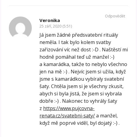
Odpovědět
Veronika
25 září, 2020 (5:51)
Já jsem žádné předsvatební rituály
neměla. I tak bylo kolem svatby
zařizování víc než dost :-D . Naštěstí mi
hodně pomáhal teď už manžel :-)
a kamarádka, takže to nebylo všechno
jen na mě :-) . Nejvíc jsem si užila, když
jsme s kamarádkou vybíraly svatební
šaty. Chtěla jsem si je všechny zkusit,
abych si byla jistá, že jsem si vybrala
dobře :-) . Nakonec to vyhrály šaty
z
https://www.pujcovna-
renata.cz/svatebni-saty/
a manžel,
když mě poprvé viděl, byl dojatý :-) .