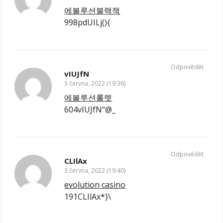
에볼루션블랙잭
998pdUILj(){
Odpovědět
vIUJfN
3 června, 2022 (19:36)
에볼루션롤렛
604vIUJfN“@_
Odpovědět
CLIlAx
3 června, 2022 (19:40)
evolution casino
191CLIlAx*}\