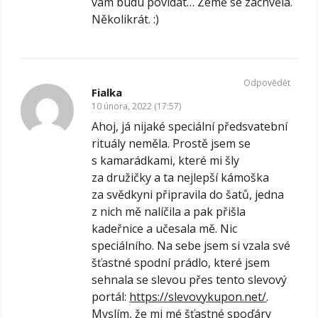
vám budu povídat… Země se zachvěla.
Několikrát. :)
Odpovědět
Fialka
10 února, 2022 (17:57)
Ahoj, já nijaké speciální předsvatební
rituály neměla. Prostě jsem se
s kamarádkami, které mi šly
za družičky a ta nejlepší kámoška
za svědkyni připravila do šatů, jedna
z nich mě nalíčila a pak přišla
kadeřnice a učesala mě. Nic
speciálního. Na sebe jsem si vzala své
šťastné spodní prádlo, které jsem
sehnala se slevou přes tento slevový
portál:
https://slevovykupon.net/
.
Myslím, že mi mé šťastné spoďáry