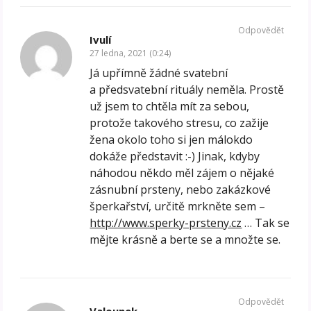
Odpovědět
Ivulí
27 ledna, 2021 (0:24)
Já upřímně žádné svatební
a předsvatební rituály neměla. Prostě
už jsem to chtěla mít za sebou,
protože takového stresu, co zažije
žena okolo toho si jen málokdo
dokáže představit :-) Jinak, kdyby
náhodou někdo měl zájem o nějaké
zásnubní prsteny, nebo zakázkové
šperkařství, určitě mrkněte sem –
http://www.sperky-prsteny.cz
… Tak se
mějte krásně a berte se a množte se.
Odpovědět
Valounek