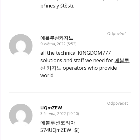
přinesly štěstí.
Odpovědět
에볼루션카지노
9 května, 2022 (5:52)
all the technical KINGDOM777
solutions and staff we need for
에볼루
션 카지노
operators who provide
world
Odpovědět
UQmZEW
3 června, 2022 (19:20)
에볼루션코리아
574UQmZEW~$[