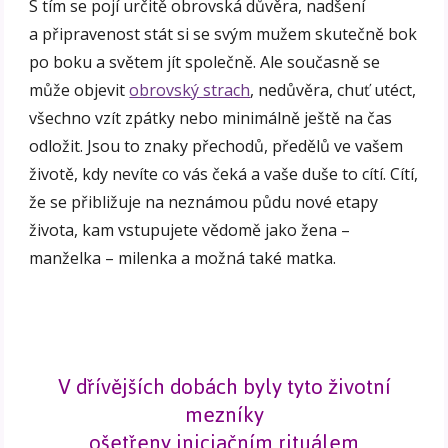
S tím se pojí určitě obrovská důvěra, nadšení
a připravenost stát si se svým mužem skutečně bok
po boku a světem jít společně. Ale současně se
může objevit
obrovský strach
, nedůvěra, chuť utéct,
všechno vzít zpátky nebo minimálně ještě na čas
odložit. Jsou to znaky přechodů, předělů ve vašem
životě, kdy nevíte co vás čeká a vaše duše to cítí. Cítí,
že se přibližuje na neznámou půdu nové etapy
života, kam vstupujete vědomě jako žena –
manželka – milenka a možná také matka.
V dřívějších dobách byly tyto životní
mezníky
ošetřeny iniciačním rituálem