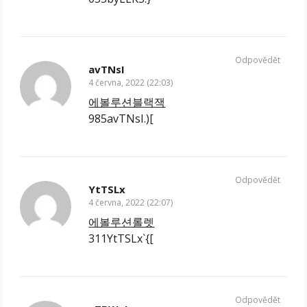
Odpovědět
avTNsI
4 června, 2022 (22:03)
에볼루션블랙잭
985avTNsI.)[
Odpovědět
YtTSLx
4 června, 2022 (22:07)
에볼루션롤렛
311YtTSLx`{[
Odpovědět