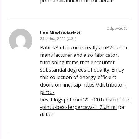
pontianak/index.html
for detail.
Odpovědět
Lee Niedzwiedzki
25 ledna, 2021 (8:21)
PabrikPintu.co.id is really a uPVC door
manufacturer and also fabricator,
furnishing items that encounter
substantial degrees of quality. Enjoy
this collection of energy-efficient
doors on line, tap
https://distributor-
pintu-
besi.blogspot.com/2020/01/distributor
-pintu-besi-terpercaya-1_25.html
for
detail.