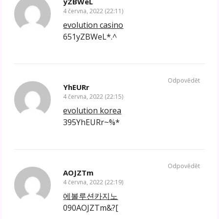
yZBWeL
4 června, 2022 (22:11)
evolution casino
651yZBWeL*.^
Odpovědět
YhEURr
4 června, 2022 (22:15)
evolution korea
395YhEURr~%*
Odpovědět
AOJZTm
4 června, 2022 (22:19)
에볼루션카지노
090AOJZTm&?[