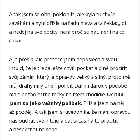
A tak jsem se ohni poklonila, ale byla tu chvíle
zaváhání a nyní přišla na řadu hlava a ta řekla:
„Jdi
a nedej na své pocity, není proč se bát, není na co
čekat.“
A já přešla, ale protože jsem neposlechla svou
intuici, že je třeba ještě chvíli počkat a plně procítit
svůj záměr, který je opravdu veliký a silný, proto mě
můj drahý milý oheň políbil. Dal mi dárek v podobě
malé bezbolestné tečky na mém chodidle.
Ucítila
jsem to jako vášnivý polibek.
Přišla jsem na něj
až později. A tak jsem si uvědomila, že mám opravdu
naslouchat své intuici a dát si čas na to procítit
a nespěchat na sebe.