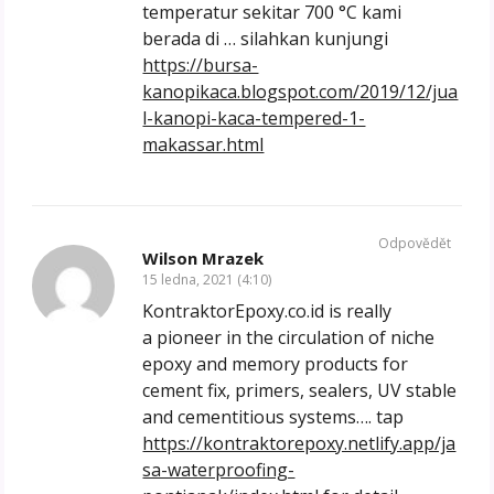
temperatur sekitar 700 °C kami
berada di … silahkan kunjungi
https://bursa-
kanopikaca.blogspot.com/2019/12/jua
l-kanopi-kaca-tempered-1-
makassar.html
Odpovědět
Wilson Mrazek
15 ledna, 2021 (4:10)
KontraktorEpoxy.co.id is really
a pioneer in the circulation of niche
epoxy and memory products for
cement fix, primers, sealers, UV stable
and cementitious systems…. tap
https://kontraktorepoxy.netlify.app/ja
sa-waterproofing-