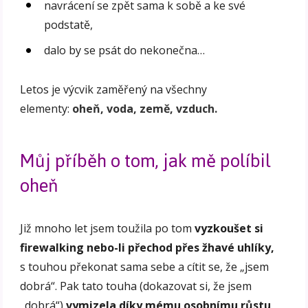
navrácení se zpět sama k sobě a ke své
podstatě,
dalo by se psát do nekonečna…
Letos je výcvik zaměřený na všechny
elementy:
oheň, voda, země, vzduch.
Můj příběh o tom, jak mě políbil
oheň
Již mnoho let jsem toužila po tom
vyzkoušet si
firewalking nebo-li přechod přes žhavé uhlíky,
s touhou překonat sama sebe a cítit se, že „jsem
dobrá“. Pak tato touha (dokazovat si, že jsem
„dobrá“)
vymizela díky mému osobnímu růstu