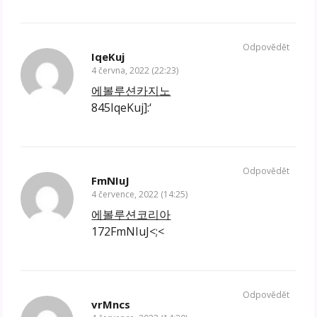
Odpovědět
IqeKuj
4 června, 2022 (22:23)
에볼루션카지노
845IqeKuj]:‘
Odpovědět
FmNIuJ
4 července, 2022 (14:25)
에볼루션코리아
172FmNIuJ<;<
Odpovědět
vrMncs