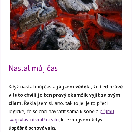
Nastal můj čas
Když nastal můj čas a
já jsem věděla, že teď právě
v tuto chvíli je ten pravý okamžik vyjít za svým
cílem.
Řekla jsem si, ano, tak to je, je to přeci
logické, že se chci navrátit sama k sobě a
přijmu
svoji vlastní vnitřní sílu,
kterou jsem kdysi
úspěšně schovávala.