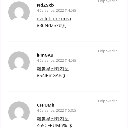
Odpovědět
NdZSxb
4 července, 2022 (14:58)
evolution korea
836NdZSxb!}{
Odpovědět
lPmGAB
4 července, 2022 (14:58)
에볼루션카지노
854lPmGAB;((
Odpovědět
CFPUMh
4 července, 2022 (15:02)
에볼루션카지노
465CFPUMh%=$