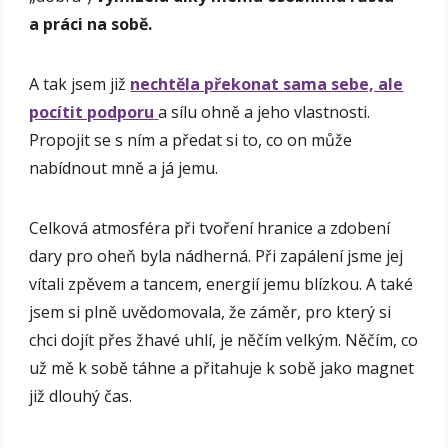
a práci na sobě.
A tak jsem již
nechtěla překonat sama sebe, ale
pocítit podporu
a sílu ohně a jeho vlastnosti.
Propojit se s ním a předat si to, co on může
nabídnout mně a já jemu.
Celková atmosféra při tvoření hranice a zdobení
dary pro oheň byla nádherná. Při zapálení jsme jej
vítali zpěvem a tancem, energií jemu blízkou. A také
jsem si plně uvědomovala, že záměr, pro který si
chci dojít přes žhavé uhlí, je něčím velkým. Něčím, co
už mě k sobě táhne a přitahuje k sobě jako magnet
již dlouhý čas.