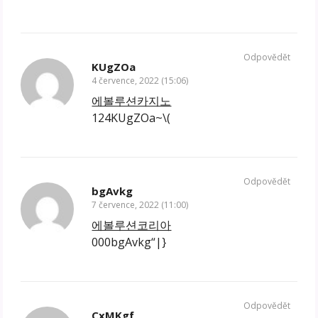
Odpovědět
KUgZOa
4 července, 2022 (15:06)
에볼루션카지노
124KUgZOa~\(
Odpovědět
bgAvkg
7 července, 2022 (11:00)
에볼루션코리아
000bgAvkg“|}
Odpovědět
CxMKgf