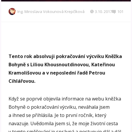
Ing. Miroslava Vokounová Krepčíková
3.10. 2017
101
Tento rok absolvuji pokračování výcviku Kněžka
Bohyně s Liliou Khousnoutdinovou, Kateřinou
Kramolišovou a v neposlední řadě Petrou
Cihlářovou.
Když se poprvé objevila informace na webu kněžka
Bohyně o pokračování výcviku, neváhala jsem
a ihned se přihlásila. Je to první ročník, který
navazuje. Uvědomila jsem si, že moje životní cesta
v tomto směřování je správná a postupuje dál a dál.