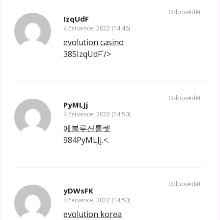
Odpovědět
IzqUdF
4 července, 2022 (14:46)
evolution casino
385IzqUdF`/>
Odpovědět
PyMLJj
4 července, 2022 (14:50)
에볼루션롤렛
984PyMLJj.<.
Odpovědět
yDWsFK
4 července, 2022 (14:50)
evolution korea