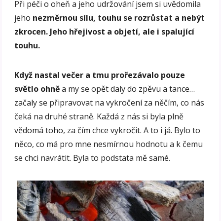
Při péči o oheň a jeho udržování jsem si uvědomila
jeho
nezměrnou sílu, touhu se rozrůstat a nebýt
zkrocen. Jeho hřejivost a objetí, ale i spalující
touhu.
Když nastal večer a tmu prořezávalo pouze
světlo ohně
a my se opět daly do zpěvu a tance…
začaly se připravovat na vykročení za něčím, co nás
čeká na druhé straně. Každá z nás si byla plně
vědomá toho, za čím chce vykročit. A to i já. Bylo to
něco, co má pro mne nesmírnou hodnotu a k čemu
se chci navrátit. Byla to podstata mě samé.