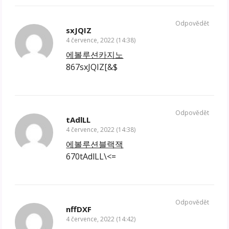
Odpovědět
sxJQIZ
4 července, 2022 (14:38)
에볼루션카지노
867sxJQIZ[&$
Odpovědět
tAdlLL
4 července, 2022 (14:38)
에볼루션블랙잭
670tAdlLL\<=
Odpovědět
nffDXF
4 července, 2022 (14:42)