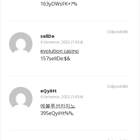
163yDWsFK+?%
Odpovědět
sellDe
4 července, 2022 (14:54)
evolution casino
157sellDe:$&
Odpovědět
eQyiHt
4 července, 2022 (14:54)
에볼루션카지노
395eQyiHt%%,