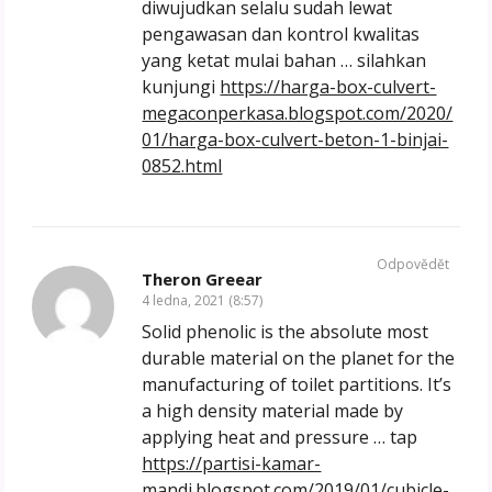
diwujudkan selalu sudah lewat
pengawasan dan kontrol kwalitas
yang ketat mulai bahan … silahkan
kunjungi
https://harga-box-culvert-
megaconperkasa.blogspot.com/2020/
01/harga-box-culvert-beton-1-binjai-
0852.html
Odpovědět
Theron Greear
4 ledna, 2021 (8:57)
Solid phenolic is the absolute most
durable material on the planet for the
manufacturing of toilet partitions. It’s
a high density material made by
applying heat and pressure … tap
https://partisi-kamar-
mandi.blogspot.com/2019/01/cubicle-