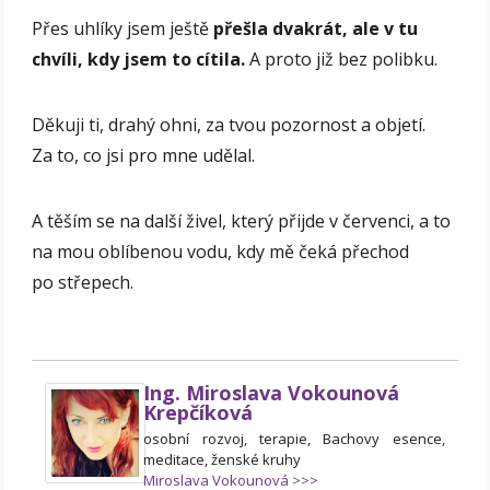
Přes uhlíky jsem ještě
přešla dvakrát, ale v tu
chvíli, kdy jsem to cítila.
A proto již bez polibku.
Děkuji ti, drahý ohni, za tvou pozornost a objetí.
Za to, co jsi pro mne udělal.
A těším se na další živel, který přijde v červenci, a to
na mou oblíbenou vodu, kdy mě čeká přechod
po střepech.
Ing. Miroslava Vokounová
Krepčíková
osobní rozvoj, terapie, Bachovy esence,
meditace, ženské kruhy
Miroslava Vokounová >>>