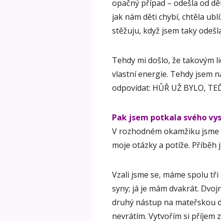
opačný případ – odešla od dět
jak nám děti chybí, chtěla ub
stěžuju, když jsem taky odešla
Tehdy mi došlo, že takovým li
vlastní energie. Tehdy jsem n
odpovídat: HŮŘ UŽ BYLO, TE
Pak jsem potkala svého vy
V rozhodném okamžiku jsme s
moje otázky a potíže. Příběh
Vzali jsme se, máme spolu tř
syny; já je mám dvakrát. Dvo
druhý nástup na mateřskou d
nevrátím. Vytvořím si příjem