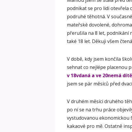
Mámou jsem se stala před tém
podnikat se pro lidi otevřela 
podruhé těhotná. V současné
mateřské dovolené, dohromad
přerušila na 8 let, podnikání
také 18 let. Děkuji všem čten
V době, kdy jsem končila ško
sehnat co nejlépe placenou pr
v 18vdaná a ve 20nemá dítě
jsem se pár měsíců před dvací
V druhém měsíci druhého těho
po ní se na trhu práce objevil
vystudovanou ekonomickou ško
kakaové pro mě. Ostatně inspi