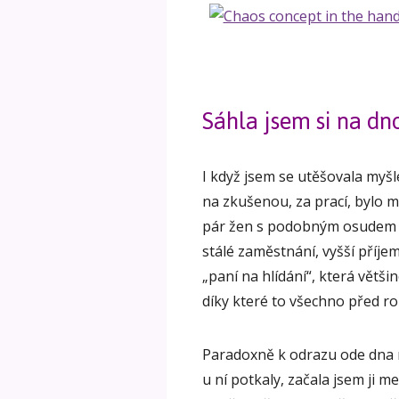
Sáhla jsem si na dn
I když jsem se utěšovala myšle
na zkušenou, za prací, bylo mi
pár žen s podobným osudem – 
stálé zaměstnání, vyšší příje
„paní na hlídání“, která vět
díky které to všechno před 
Paradoxně k odrazu ode dna
u ní potkaly, začala jsem ji m