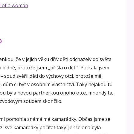
o
nkou, že v jejich věku dřív děti odcházely do světa
 bídně, protože jsem „přišla o děti“. Potkala jsem
soud svěřil děti do výchovy otci, protože měl
m, dům či byt v osobním vlastnictví. Taky nějakou tu
šinou byla novou partnerkou onoho otce, mnohdy ta,
rozvodovým soudem skončilo.
 mi pomohla známá mé kamarádky. Občas jsme se
ezi své kamarádky počítat taky. Jenže ona byla