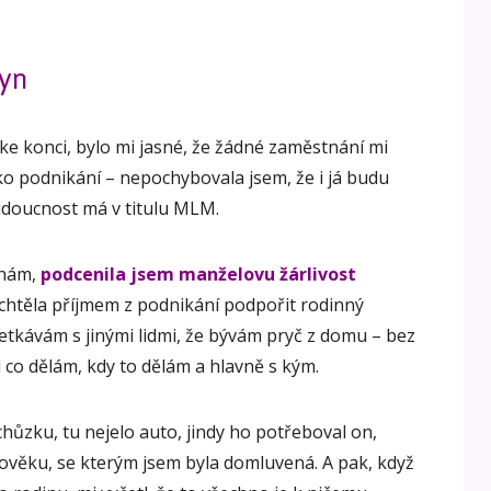
syn
 ke konci, bylo mi jasné, že žádné zaměstnání mi
ko podnikání – nepochybovala jsem, že i já budu
udoucnost má v titulu MLM.
enám,
podcenila jsem manželovu žárlivost
 chtěla příjmem z podnikání podpořit rodinný
setkávám s jinými lidmi, že bývám pryč z domu – bez
 co dělám, kdy to dělám a hlavně s kým.
hůzku, tu nejelo auto, jindy ho potřeboval on,
lověku, se kterým jsem byla domluvená. A pak, když