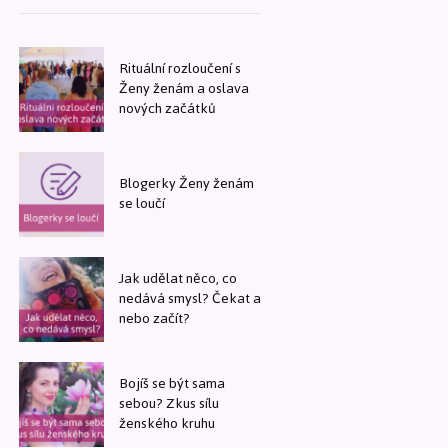
Rituální rozloučení s
Ženy ženám a oslava
nových začátků
Blogerky Ženy ženám
se loučí
Jak udělat něco, co
nedává smysl? Čekat a
nebo začít?
Bojíš se být sama
sebou? Zkus sílu
ženského kruhu