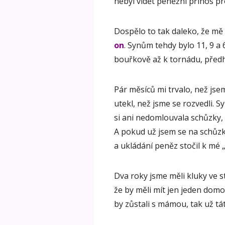
nebyl vidět peněžní přínos pro
Dospělo to tak daleko, že mě
on
. Synům tehdy bylo 11, 9 a 
bouřkově až k tornádu, před
Pár měsíců mi trvalo, než jse
utekl, než jsme se rozvedli. 
si ani nedomlouvala schůzky,
A pokud už jsem se na schůzk
a ukládání peněz stočil k mé 
Dva roky jsme měli kluky ve s
že by měli mít jen jeden dom
by zůstali s mámou, tak už tát