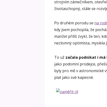
strojním zámečníkem, otevře
životaschopný, stále se rozvíje
Po druhém porodu se
na rod
kdy jsem pochopila, že pocház
manžel příliš zvykl, že ten, k
nezlomný optimista, myslela j
To už
začala podnikat i m
jako podomní prodejce, přešla
byly pro mě v astronomické vý
plat jako své kapesné.