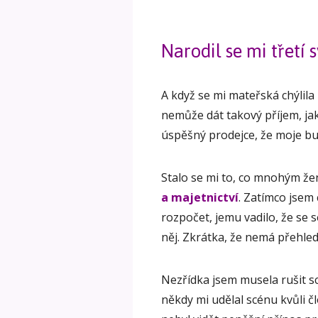
Narodil se mi třetí 
A když se mi mateřská chýlila
nemůže dát takový příjem, ja
úspěšný prodejce, že moje b
Stalo se mi to, co mnohým ž
a majetnictví
. Zatímco jsem
rozpočet, jemu vadilo, že se 
něj. Zkrátka, že nemá přehled
Nezřídka jsem musela rušit sc
někdy mi udělal scénu kvůli č