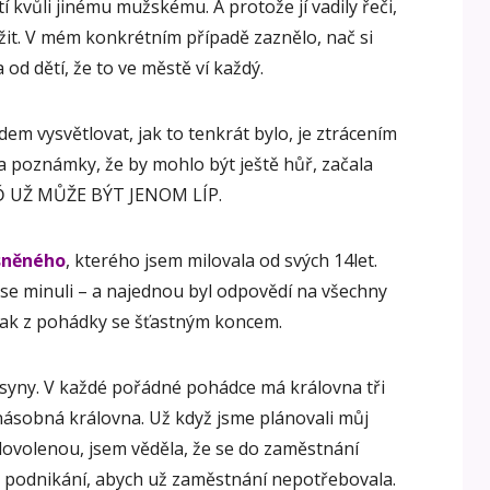
í kvůli jinému mužskému. A protože jí vadily řeči,
lížit. V mém konkrétním případě zaznělo, nač si
 od dětí, že to ve městě ví každý.
dem vysvětlovat, jak to tenkrát bylo, je ztrácením
a poznámky, že by mohlo být ještě hůř, začala
Ď UŽ MŮŽE BÝT JENOM LÍP.
sněného
, kterého jsem milovala od svých 14let.
e minuli – a najednou byl odpovědí na všechny
 jak z pohádky se šťastným koncem.
i syny. V každé pořádné pohádce má královna tři
jnásobná královna. Už když jsme plánovali můj
ovolenou, jsem věděla, že se do zaměstnání
 z podnikání, abych už zaměstnání nepotřebovala.