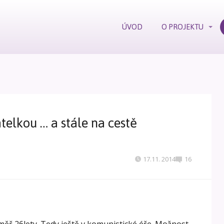
ÚVOD
O PROJEKTU
elkou … a stále na cestě
17.11. 2014
16