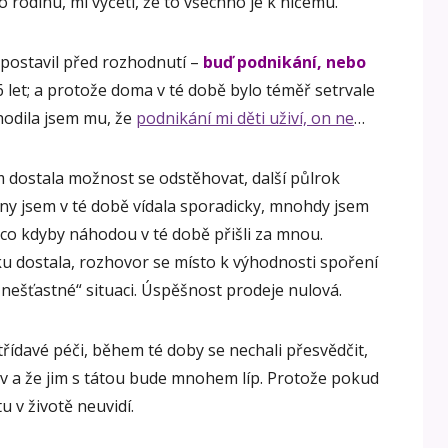
 rodinu, mi vyčetl, že to všechno je k ničemu.
 postavil před rozhodnutí –
buď podnikání, nebo
6 let; a protože doma v té době bylo téměř setrvale
hodila jsem mu, že
podnikání mi děti uživí, on ne
…
m dostala možnost se odstěhovat, další půlrok
Syny jsem v té době vídala sporadicky, mnohdy jsem
 co kdyby náhodou v té době přišli za mnou.
u dostala, rozhovor se místo k výhodnosti spoření
„nešťastné“ situaci. Úspěšnost prodeje nulová.
třídavé péči, během té doby se nechali přesvědčit,
ov a že jim s tátou bude mnohem líp. Protože pokud
u v životě neuvidí.