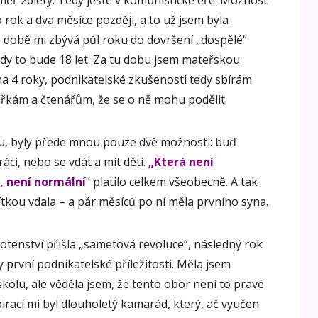
ěř 26lety. Tedy ještě v komunistické éře. Možnost
o rok a dva měsíce později, a to už jsem byla
 době mi zbývá půl roku do dovršení „dospělé“
y to bude 18 let. Za tu dobu jsem mateřskou
 na 4 roky, podnikatelské zkušenosti tedy sbírám
ářkám a čtenářům, že se o ně mohu podělit.
lu, byly přede mnou pouze dvě možnosti: buď
áci, nebo se vdát a mít děti.
„Která není
, není normální
“ platilo celkem všeobecně. A tak
tkou vdala – a pár měsíců po ní měla prvního syna.
tenství přišla „sametová revoluce“, následný rok
y první podnikatelské příležitosti. Měla jsem
lu, ale věděla jsem, že tento obor není to pravé
rací mi byl dlouholetý kamarád, který, ač vyučen