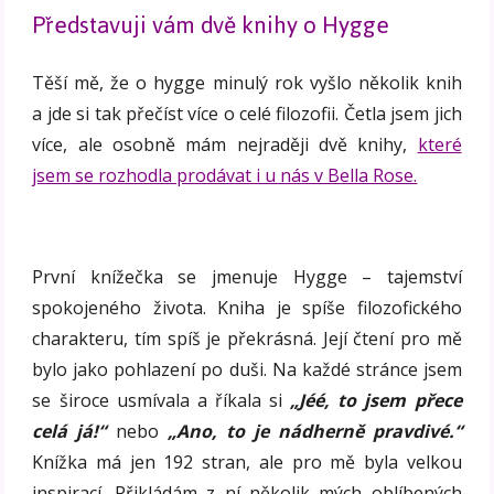
Představuji vám dvě knihy o Hygge
Těší mě, že o hygge minulý rok vyšlo několik knih
a jde si tak přečíst více o celé filozofii. Četla jsem jich
více, ale osobně mám nejraději dvě knihy,
které
jsem se rozhodla prodávat i u nás v Bella Rose.
První knížečka se jmenuje Hygge – tajemství
spokojeného života. Kniha je spíše filozofického
charakteru, tím spíš je překrásná. Její čtení pro mě
bylo jako pohlazení po duši. Na každé stránce jsem
se široce usmívala a říkala si
„Jéé, to jsem přece
celá já!“
nebo
„Ano, to je nádherně pravdivé.“
Knížka má jen 192 stran, ale pro mě byla velkou
inspirací. Přikládám z ní několik mých oblíbených