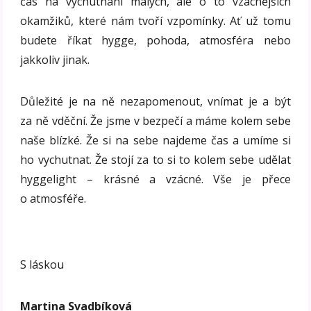
čas na vychutnání malých, ale o to vzácnějších
okamžiků, které nám tvoří vzpomínky. Ať už tomu
budete říkat hygge, pohoda, atmosféra nebo
jakkoliv jinak.
Důležité je na ně nezapomenout, vnímat je a být
za ně vděční. Že jsme v bezpečí a máme kolem sebe
naše blízké. Že si na sebe najdeme čas a umíme si
ho vychutnat. Že stojí za to si to kolem sebe udělat
hyggelight – krásné a vzácné. Vše je přece
o atmosféře.
S láskou
Martina Svadbíková