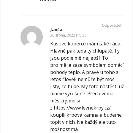
Odpovědět
Janča
30 srpna, 2022 (18:38)
Kusové koberce mám také ráda.
Hlavně pak teda ty chlupaté. Ty
jsou podle mě nejlepší. To
pro mě je zase symbolem domácí
pohody teplo. A právě u toho si
letos člověk nemůže být moc
jistý, že bude. My toto naštěstí už
máme vyřešené. Před dvěma
měsíci jsme si
z
https://www.levnekrby.cz/
koupili krbová kamna a budeme
topit v nich. Ne každý ale tuto
možnost má.