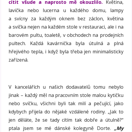
cítit všude a naprosto mě okouzlilo.
Květina,
lavička nebo lucerna u každého domu, lampy
a svícny za každým oknem bez záclon, květina
a svíčka nejen na každém stole v restauraci, ale i na
barovém pultu, toaletě, v obchodech na prodejních
pultech. Každá kavárnička byla útulná a plná
hřejivého tepla, i když byla třeba jen minimalisticky
zařízená.
V kancelářích u našich dodavatelů tomu nebylo
jinak – každý měl na pracovním stole malou kytičku
nebo svíčku, všichni byli tak milí a pečující, jako
kdybych přijela do nějaké vzdálené rodiny. „Jak to
jen děláte, že se tady cítím tak dobře a útulně?“
ptala jsem se mé dánské kolegyně Dorte.
„My