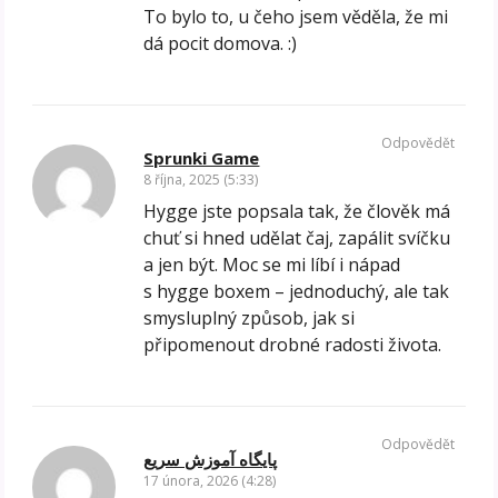
To bylo to, u čeho jsem věděla, že mi
dá pocit domova. :)
Odpovědět
Sprunki Game
8 října, 2025 (5:33)
Hygge jste popsala tak, že člověk má
chuť si hned udělat čaj, zapálit svíčku
a jen být. Moc se mi líbí i nápad
s hygge boxem – jednoduchý, ale tak
smysluplný způsob, jak si
připomenout drobné radosti života.
Odpovědět
پایگاه آموزش سریع
17 února, 2026 (4:28)