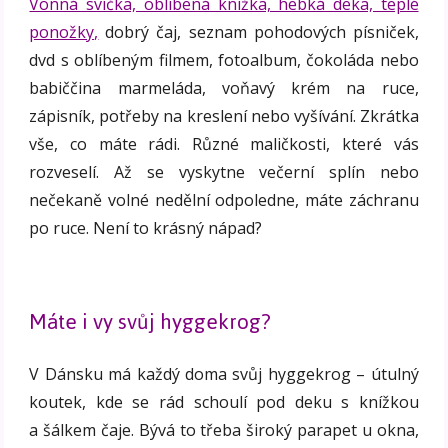
Vonná svíčka, oblíbená knížka, hebká deka, teplé
ponožky,
dobrý čaj, seznam pohodových písniček,
dvd s oblíbeným filmem, fotoalbum, čokoláda nebo
babiččina marmeláda, voňavý krém na ruce,
zápisník, potřeby na kreslení nebo vyšívání. Zkrátka
vše, co máte rádi. Různé maličkosti, které vás
rozveselí. Až se vyskytne večerní splín nebo
nečekaně volné nedělní odpoledne, máte záchranu
po ruce. Není to krásný nápad?
Máte i vy svůj hyggekrog?
V Dánsku má každý doma svůj hyggekrog – útulný
koutek, kde se rád schoulí pod deku s knížkou
a šálkem čaje. Bývá to třeba široký parapet u okna,