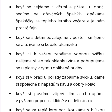
když se sejdeme s dětmi a přáteli u ohně,
sedíme na dřevěných špalcích, opékáme
špekáčky za teplého letního večera a je nám
prostě fajn
když se s dětmi povalujeme v posteli, smějeme
se a užíváme si kouzlo okamžiku
když si k vaření zapálíme vonnou svíčku,
nalijeme si jen tak sklenku vína a pohupujeme
se u plotny v rytmu oblíbené hudby
když si v práci u porady zapálíme svíčku, dáme
si společně k nápadům kávu a dobrý koláč
když si pustíme vtipný film a chroupáme
v pyžamu popcorn, klidně v neděli ráno☺
když se za teplé letní noci koukáme s blízkou