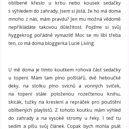
oblíbené křeslo u krbu nebo kousek sedačky
s výhledem do zahrady. Jsem si jistá, že ho má doma
mnoho z nás, mám pravdu? Jen mu možná vědomě
nepřikládáte takovou důležitost. Pojďme si svůj
hyggekrog pořádně vymazlit! Moc se mi líbí třeba
ten, co má doma bloggerka Lucie Living:
U mě doma je tímto koutkem rohová část sedačky
u topení. Mám tam plno polštářů, dvě heboučké
deky, na stolku plno svícnů a vonných svíček,
na topení stále položenou rozečtenou knihu,
skicák, tužky na kreslení a repráček pro pouštění
oblíbených playlistů. Z tohoto koutku mám výhled
do zahrady a na vysoké stromy u řeky. I teď tu
sedím a píšu svůj článek. Copak bych mohla psát