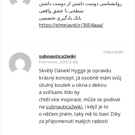
روانشناسی دوست داشتن از دوست داشتن
سطحی تا عشق واقعی
بانک یادگیری تخصصی
https://elmejavid.ir/3604aaa/
Odpovědět
subnautica2wiki
8 července, 2026 (2:40)
Skvělý článek! Hygge je opravdu
krásný koncept. Já osobně mám svůj
útulný koutek u okna s dekou
a svíčkami. Kdo by
chtěl více inspirace, může se podívat
na
subnautica2wiki
, i když je to
o něčem jiném, taky mě to baví. Díky
za připomenutí malých radostí.