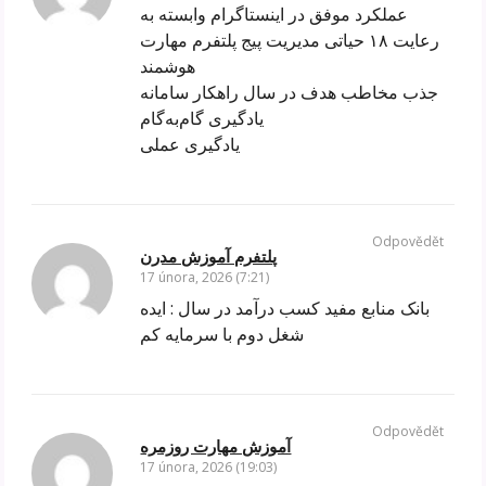
عملکرد موفق در اینستاگرام وابسته به
رعایت ۱۸ حیاتی مدیریت پیج پلتفرم مهارت
هوشمند
جذب مخاطب هدف در سال راهکار سامانه
یادگیری گام‌به‌گام
یادگیری عملی
Odpovědět
پلتفرم آموزش مدرن
17 února, 2026 (7:21)
بانک منابع مفید کسب درآمد در سال : ایده
شغل دوم با سرمایه کم
Odpovědět
آموزش مهارت روزمره
17 února, 2026 (19:03)