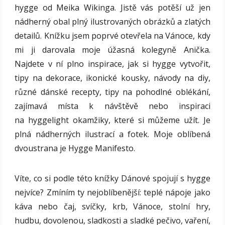
hygge od Meika Wikinga. Jistě vás potěší už jen
nádherný obal plný ilustrovaných obrázků a zlatých
detailů. Knížku jsem poprvé otevřela na Vánoce, kdy
mi ji darovala moje úžasná kolegyně Anička.
Najdete v ní plno inspirace, jak si hygge vytvořit,
tipy na dekorace, ikonické kousky, návody na diy,
různé dánské recepty, tipy na pohodlné oblékání,
zajímavá místa k návštěvě nebo inspiraci
na hyggelight okamžiky, které si můžeme užít. Je
plná nádherných ilustrací a fotek. Moje oblíbená
dvoustrana je Hygge Manifesto.
Víte, co si podle této knížky Dánové spojují s hygge
nejvíce? Zmíním ty nejoblíbenější: teplé nápoje jako
káva nebo čaj, svíčky, krb, Vánoce, stolní hry,
hudbu, dovolenou, sladkosti a sladké pečivo, vaření,