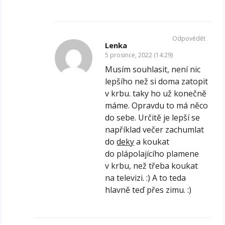
Odpovědět
Lenka
5 prosince, 2022 (14:29)
Musím souhlasit, není nic
lepšího než si doma zatopit
v krbu. taky ho už konečně
máme. Opravdu to má něco
do sebe. Určitě je lepší se
například večer zachumlat
do
deky
a koukat
do plápolajícího plamene
v krbu, než třeba koukat
na televizi. :) A to teda
hlavně teď přes zimu. :)