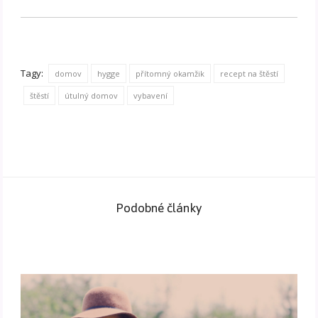
Tagy:
domov
hygge
přítomný okamžik
recept na štěstí
štěstí
útulný domov
vybavení
Podobné články