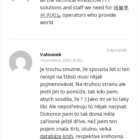
all the technical KINGDOM777
solutions and staff we need for
에볼루
션 카지노
operators who provide
world
Odpovědět
Valounek
16 prosince, 2022 (8:45)
Je trochu smutné, že spousta lidí si ten
recept na štěstí musí nějak
pojmenovávat. Na druhou stranu ale
jestli jim to pomůže, tak kdo jsem,
abych soudila, že ? :) Jako mi se to taky
líbí. Ale nepotřebuju to nějak nazývat.
Dokonce jsem to tak doma měla
zařízené ještě dříve, než jsem ten
pojem znala. Krb, útulno, velká
databáze knih
, respektive knihovna.