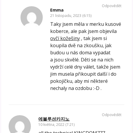
Odpovědět
Emma
21 listopadu, 2023 (6:15)
Taky jsem měla v merku kusové
koberce, ale pak jsem objevila
ovčí kožešiny
, tak jsem si
koupila dvě na zkoušku, jak
budou u nás doma vypadat
a jsou skvělé. Děti se na nich
vydrží celé dny válet, takže jsem
jim musela přikoupit další i do
pokojíčku, aby mi některé
nechaly na ozdobu :-D .
Odpovědět
에볼루션카지노
10 května, 2022 (7:21)