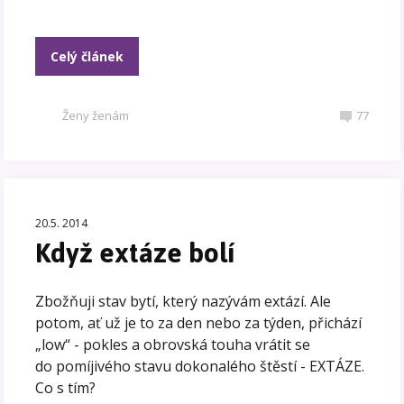
Celý článek
Ženy ženám
77
20.5. 2014
Když extáze bolí
Zbožňuji stav bytí, který nazývám extází. Ale
potom, ať už je to za den nebo za týden, přichází
„low“ - pokles a obrovská touha vrátit se
do pomíjivého stavu dokonalého štěstí - EXTÁZE.
Co s tím?