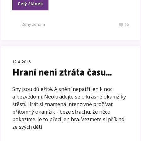
Celý článek
Ženy ženám
16
12.4. 2016
Hraní není ztráta času…
Sny jsou důležité. A snění nepatří jen k noci
a bezvědomí. Neokrádejte se o krásné okamžiky
štěstí. Hrát si znamená intenzivně prožívat
přítomný okamžik - beze strachu, že něco
pokazíme. Je to přeci jen hra. Vezměte si příklad
ze svých dětí