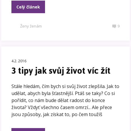
Celý článek
Ženy ženám
9
4.2. 2016
3 tipy jak svůj život víc žít
Stále hledám, čím bych si svůj život zlepšila. Jak to
udělat, abych byla šťastnější. Ptáš se taky? Co si
pořídit, co nám bude dělat radost do konce
života? Vždyť všechno časem omrzí... Ale přece
jsou způsoby, jak získat to, po čem toužíš