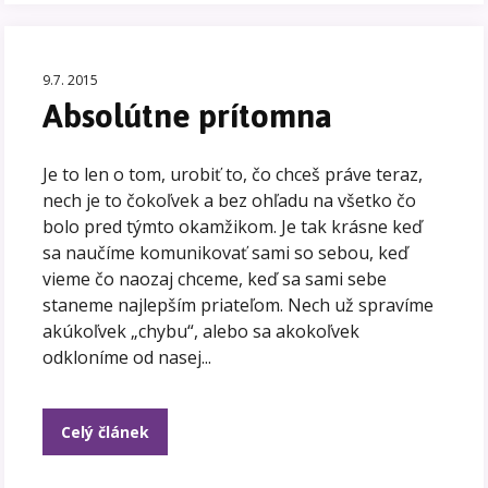
9.7. 2015
Absolútne prítomna
Je to len o tom, urobiť to, čo chceš práve teraz,
nech je to čokoľvek a bez ohľadu na všetko čo
bolo pred týmto okamžikom. Je tak krásne keď
sa naučíme komunikovať sami so sebou, keď
vieme čo naozaj chceme, keď sa sami sebe
staneme najlepším priateľom. Nech už spravíme
akúkoľvek „chybu“, alebo sa akokoľvek
odkloníme od nasej...
Celý článek