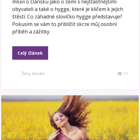
mluví o Dánsku jako o zemi s nejšťastnějšími
obyvateli a také o hygge, které je klíčem k jejich
štěstí. Co záhadné slovíčko hygge představuje?
Pokusím se vám to přiblížit skrze můj osobní
příběh a zážitky.
Celý článek
Ženy ženám
11