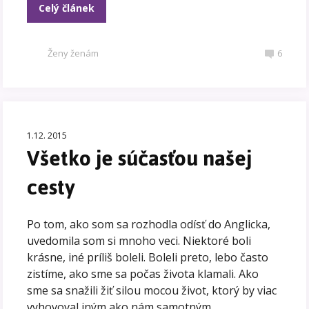
Celý článek
Ženy ženám
6
1.12. 2015
Všetko je súčasťou našej
cesty
Po tom, ako som sa rozhodla odísť do Anglicka,
uvedomila som si mnoho veci. Niektoré boli
krásne, iné príliš boleli. Boleli preto, lebo často
zistíme, ako sme sa počas života klamali. Ako
sme sa snažili žiť silou mocou život, ktorý by viac
vyhovoval iným ako nám samotným