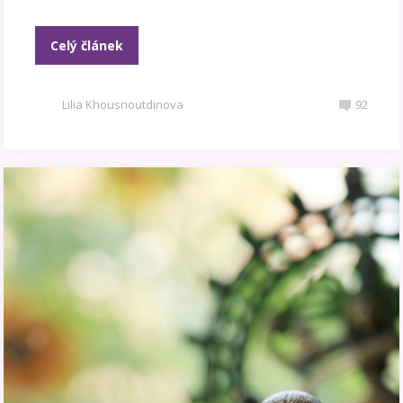
Celý článek
Lilia Khousnoutdinova
92