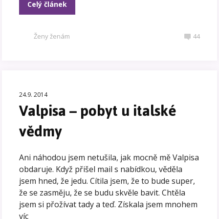
Celý článek
Ženy ženám
44
24.9. 2014
Valpisa – pobyt u italské
vědmy
Ani náhodou jsem netušila, jak mocně mě Valpisa
obdaruje. Když přišel mail s nabídkou, věděla
jsem hned, že jedu. Cítila jsem, že to bude super,
že se zasměju, že se budu skvěle bavit. Chtěla
jsem si přožívat tady a teď. Získala jsem mnohem
víc