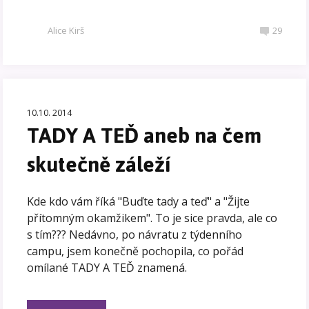
Alice Kirš
29
10.10. 2014
TADY A TEĎ aneb na čem
skutečně záleží
Kde kdo vám říká "Buďte tady a teď" a "Žijte
přítomným okamžikem". To je sice pravda, ale co
s tím??? Nedávno, po návratu z týdenního
campu, jsem konečně pochopila, co pořád
omílané TADY A TEĎ znamená.