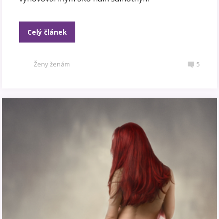
Celý článek
Ženy ženám
5