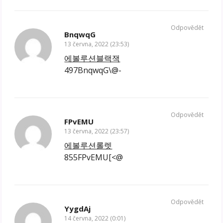
Odpovědět
BnqwqG
13 června, 2022 (23:53)
에볼루션블랙잭
497BnqwqG\@-
Odpovědět
FPvEMU
13 června, 2022 (23:57)
에볼루션롤렛
855FPvEMU[<@
Odpovědět
YygdAj
14 června, 2022 (0:01)