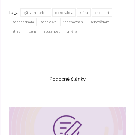
Tagy:
být sama sebou
dokonalost
krása
osobnost
sebehodnota
sebeláska
sebepoznání
sebevědomí
strach
žena
zkušenost
změna
Podobné články