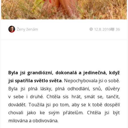
Ženy ženám
12.8. 2016
36
Byla jsi grandiózní, dokonalá a jedinečná, když
jsi spatřila světlo světa
. Nepochybovala jsi o sobě.
Byla jsi plná lásky, plná odhodlání, snů, důvěry
v sebe i druhé. Chtěla sis hrát, smát se, tančit,
dovádět. Toužila jsi po tom, aby se k tobě dospělí
chovali jako ke svým přátelům. Chtěla jsi být
milována a obdivována.