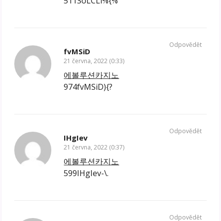
511SoLCLi%{%
Odpovědět
fvMSiD
21 června, 2022 (0:33)
에볼루션카지노
974fvMSiD){?
Odpovědět
IHgIev
21 června, 2022 (0:37)
에볼루션카지노
599IHgIev-\.
Odpovědět