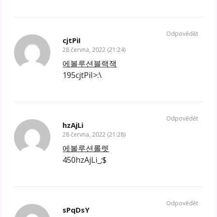
Odpovědět
cjtPiI
28 června, 2022 (21:24)
에볼루션블랙잭
195cjtPiI>:\
Odpovědět
hzAjLi
28 června, 2022 (21:28)
에볼루션롤렛
450hzAjLi_;$
Odpovědět
sPqDsY