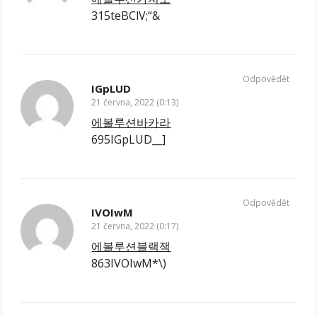
315teBClV;“&
Odpovědět
IGpLUD
21 června, 2022 (0:13)
에볼루션바카라
695IGpLUD__]
Odpovědět
IVOIwM
21 června, 2022 (0:17)
에볼루션블랙잭
863IVOIwM*\)