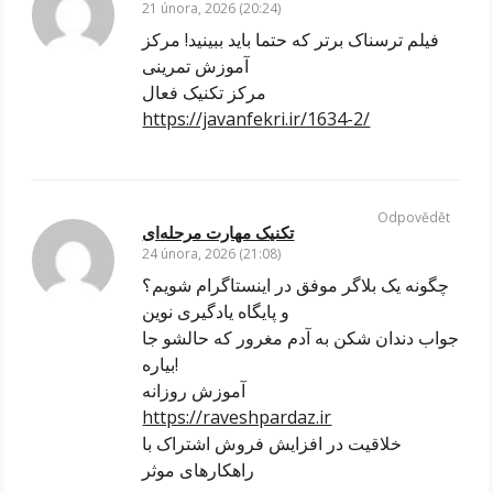
21 února, 2026 (20:24)
فیلم ترسناک برتر که حتما باید ببینید! مرکز
آموزش تمرینی
مرکز تکنیک فعال
https://javanfekri.ir/1634-2/
Odpovědět
تکنیک مهارت مرحله‌ای
24 února, 2026 (21:08)
چگونه یک بلاگر موفق در اینستاگرام شویم؟
و پایگاه یادگیری نوین
جواب دندان شکن به آدم مغرور که حالشو جا
بیاره!
آموزش روزانه
https://raveshpardaz.ir
خلاقیت در افزایش فروش اشتراک با
راهکارهای موثر