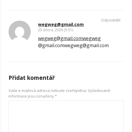
Odpovědět
wegweg@gmail.com
25 února, 2026 (5:51)
wegweg@gmail.comwegweg
@gmail.comwegweg@gmail.com
Přidat komentář
Vaše e-mailová adresa nebude zveřejněna.
Vyžadované
informace jsou označeny
*