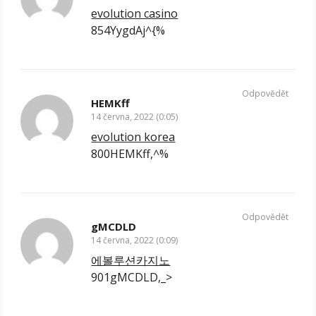
evolution casino
854YygdAj^{%
Odpovědět
HEMKff
14 června, 2022 (0:05)
evolution korea
800HEMKff,^%
Odpovědět
gMCDLD
14 června, 2022 (0:09)
에볼루션카지노
901gMCDLD,_>