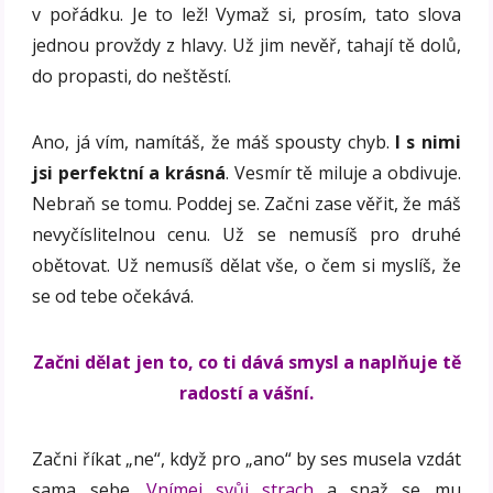
v pořádku. Je to lež! Vymaž si, prosím, tato slova
jednou provždy z hlavy. Už jim nevěř, tahají tě dolů,
do propasti, do neštěstí.
Ano, já vím, namítáš, že máš spousty chyb.
I s nimi
jsi perfektní a krásná
. Vesmír tě miluje a obdivuje.
Nebraň se tomu. Poddej se. Začni zase věřit, že máš
nevyčíslitelnou cenu. Už se nemusíš pro druhé
obětovat. Už nemusíš dělat vše, o čem si myslíš, že
se od tebe očekává.
Začni dělat jen to, co ti dává smysl a naplňuje tě
radostí a vášní.
Začni říkat „ne“, když pro „ano“ by ses musela vzdát
sama sebe.
Vnímej svůj strach
a snaž se mu