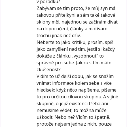
v pořádku?
Zabývám se tím proto, že můj syn má
takovou přítelkyni a sám také takové
sklony měl, najednou se začínám dívat
na doporučení, články a motivace
trochu jinak než dřív.
Neberte to jako kritiku, prosím, spíš
jako zamyšlení nad tím, jestli si každý
dokáže z článku „vyzobnout“ to
správné pro sebe. Jakou s tím máte
zkušenost?
Vidím to už delší dobu, jak se snažím
vnímat informace kolem sebe z více
hledisek: když něco napíšeme, píšeme
to pro určitou cílovou skupinu. A v jiné
skupině, o jejíž existenci třeba ani
nemusíme vědět, to možná může
uškodit. Nebo ne? Vidím to špatně,
protože nejsem jedna z nich, pouze