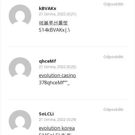
Odpovědět
kBVAKx
21 června, 2022 (0:21)
에볼루션롤렛
514kBVAKx|.\
Odpovědět
qhceMf
21 června, 2022 (0:25)
evolution casino
378qhceMf““_
Odpovědět
SoLCLi
21 června, 2022 (0:29)
evolution korea