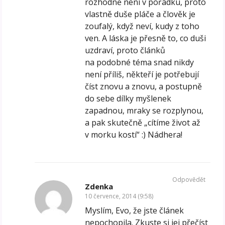
rozhodně není v pořádku, proto
vlastně duše pláče a člověk je
zoufalý, když neví, kudy z toho
ven. A láska je přesně to, co duši
uzdraví, proto článků
na podobné téma snad nikdy
není příliš, někteří je potřebují
číst znovu a znovu, a postupně
do sebe dílky myšlenek
zapadnou, mraky se rozplynou,
a pak skutečně „cítíme život až
v morku kostí“ :) Nádhera!
Odpovědět
Zdenka
10 července, 2014 (9:58)
Myslím, Evo, že jste článek
nepochopila. Zkuste si jej přečíst