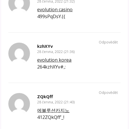
28 června, 2022 (21:32)
evolution casino
499sPqDsY.({
Odpovědět
kzhXYv
28 června, 2022 (21:36)
evolution korea
264kzhXYv#,:
Odpovědět
ZQkQff
28 června, 2022 (21:40)
에볼루션카지노
412ZQkQff’_!