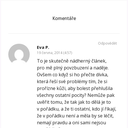
Komentáře
Odpovědět
Eva P.
19 června, 2014 (4:57)
To je skutečně nádherný článek,
pro mě plný povzbuzení a naděje.
Ovšem co když si ho přečte dívka,
která řeší své problémy tím, že si
prořízne kůži, aby bolest přehlušila
všechny ostatní pocity? Nemůže pak
uvěřit tomu, že tak jak to dělá je to
v pořádku, a že ti ostatní, kdo jí říkají,
že v pořádku není a měla by se léčit,
nemají pravdu a oni sami nejsou