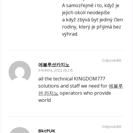
A samozřejmě i to, když je
jejich okolí neodepíše
a když zbývá byť jediný člen
rodiny, který je přijímá bez
výhrad.
Odpovědět
에볼루션카지노
9 května, 2022 (8:24)
all the technical KINGDOM777
solutions and staff we need for
에볼루
션 카지노
operators who provide
world
Odpovědět
BktPUK