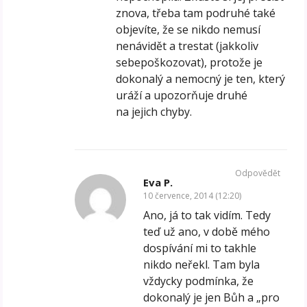
znova, třeba tam podruhé také
objevíte, že se nikdo nemusí
nenávidět a trestat (jakkoliv
sebepoškozovat), protože je
dokonalý a nemocný je ten, který
uráží a upozorňuje druhé
na jejich chyby.
Odpovědět
Eva P.
10 července, 2014 (12:20)
Ano, já to tak vidím. Tedy
teď už ano, v době mého
dospívání mi to takhle
nikdo neřekl. Tam byla
vždycky podmínka, že
dokonalý je jen Bůh a „pro