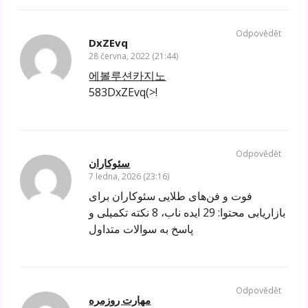
Odpovědět
DxZEvq
28 června, 2022 (21:44)
에볼루션카지노
583DxZEvq(>!
Odpovědět
سئوکاران
7 ledna, 2026 (23:16)
فوت و فن‌های طلایی سئوکاران برای
بازاریابی محتوا: 29 ایده ناب، 8 نکته تکمیلی و
پاسخ به سوالات متداول
Odpovědět
مهارت روزمره