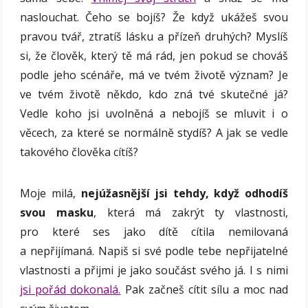
naslouchat. Čeho se bojíš? Že když ukážeš svou
pravou tvář, ztratíš lásku a přízeň druhých? Myslíš
si, že člověk, který tě má rád, jen pokud se chováš
podle jeho scénáře, má ve tvém životě význam? Je
ve tvém životě někdo, kdo zná tvé skutečné já?
Vedle koho jsi uvolněná a nebojíš se mluvit i o
věcech, za které se normálně stydíš? A jak se vedle
takového člověka cítíš?
Moje milá,
nejúžasnější jsi tehdy, když odhodíš
svou masku
, která má zakrýt ty vlastnosti,
pro které ses jako dítě cítila nemilovaná
a nepřijímaná. Napiš si své podle tebe nepřijatelné
vlastnosti a přijmi je jako součást svého já. I s nimi
jsi pořád dokonalá.
Pak začneš cítit sílu a moc nad