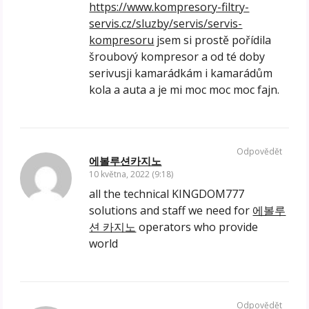
https://www.kompresory-filtry-
servis.cz/sluzby/servis/servis-
kompresoru
jsem si prostě pořídila
šroubový kompresor a od té doby
serivusji kamarádkám i kamarádům
kola a auta a je mi moc moc moc fajn.
Odpovědět
에볼루션카지노
10 května, 2022 (9:18)
all the technical KINGDOM777
solutions and staff we need for
에볼루
션 카지노
operators who provide
world
Odpovědět