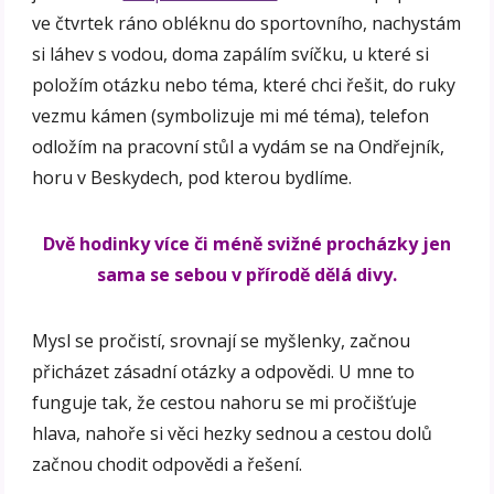
ve čtvrtek ráno obléknu do sportovního, nachystám
si láhev s vodou, doma zapálím svíčku, u které si
položím otázku nebo téma, které chci řešit, do ruky
vezmu kámen (symbolizuje mi mé téma), telefon
odložím na pracovní stůl a vydám se na Ondřejník,
horu v Beskydech, pod kterou bydlíme.
Dvě hodinky více či méně svižné procházky jen
sama se sebou v přírodě dělá divy.
Mysl se pročistí, srovnají se myšlenky, začnou
přicházet zásadní otázky a odpovědi. U mne to
funguje tak, že cestou nahoru se mi pročišťuje
hlava, nahoře si věci hezky sednou a cestou dolů
začnou chodit odpovědi a řešení.