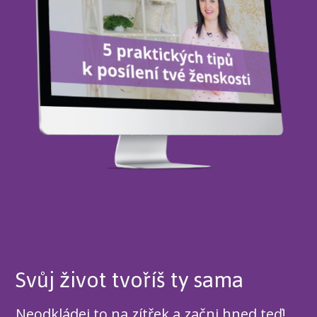
Svůj život tvoříš ty sama
Neodkládej to na zítřek a začni hned teď!