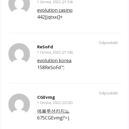
1 června, 2022 (21:54)
evolution casino
442JJqtxx{]+
Odpovědět
ReSoFd
1 června, 2022 (21:58)
evolution korea
158ReSoFd`“;
Odpovědět
CGEvmg
1 června, 2022 (22:02)
에볼루션카지노
675CGEvmg?>|