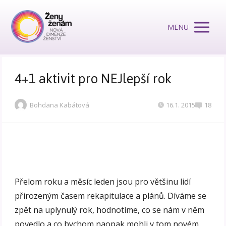
MENU
4+1 aktivit pro NEJlepší rok
Bohdana Kabátová
16.1. 2015
18
Přelom roku a měsíc leden jsou pro většinu lidí
přirozeným časem rekapitulace a plánů. Díváme se
zpět na uplynulý rok, hodnotíme, co se nám v něm
povedlo a co bychom naopak mohli v tom novém