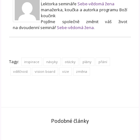
Lektorka semináře
Sebe-vědomá žena
manažerka, koučka a autorka programu Boží
koučink
Pojďme společně změnit váš život
na dvoudenní seminář
Sebe-vědomá žena.
Tagy:
inspirace
návyky
otázky
plány
přání
vděčnost
vision board
vize
změna
Podobné články