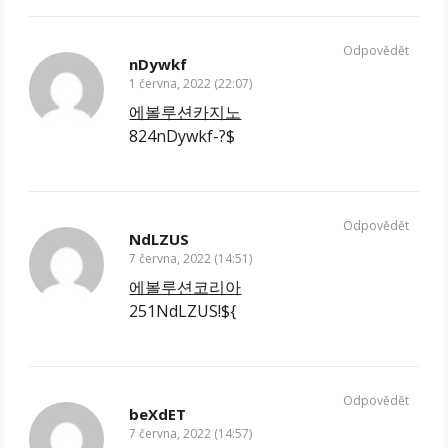
Odpovědět
nDywkf
1 června, 2022 (22:07)
에볼루션카지노
824nDywkf-?$
Odpovědět
NdLZUS
7 června, 2022 (14:51)
에볼루션코리아
251NdLZUS!${
Odpovědět
beXdET
7 června, 2022 (14:57)