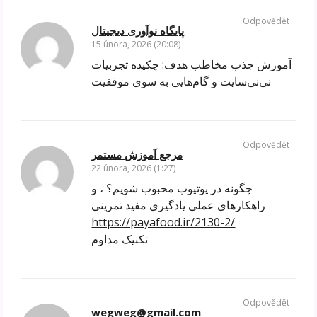
Odpovědět
پایگاه نوآوری دیجیتال
15 února, 2026 (20:08)
آموزش جذب مخاطب هدف: چکیده تجربیات
نی‌نی‌سایت و گام‌هایی به سوی موفقیت
Odpovědět
مرجع آموزش مستمر
22 února, 2026 (1:27)
چگونه در یوتیوب محبوب شویم؟ ، و
راهکارهای عملی یادگیری مفید تمرینی
https://payafood.ir/2130-2/
تکنیک مداوم
Odpovědět
wegweg@gmail.com