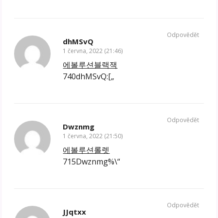
Odpovědět
dhMSvQ
1 června, 2022 (21:46)
에볼루션블랙잭
740dhMSvQ:[„
Odpovědět
Dwznmg
1 června, 2022 (21:50)
에볼루션롤렛
715Dwznmg%\“
Odpovědět
JJqtxx