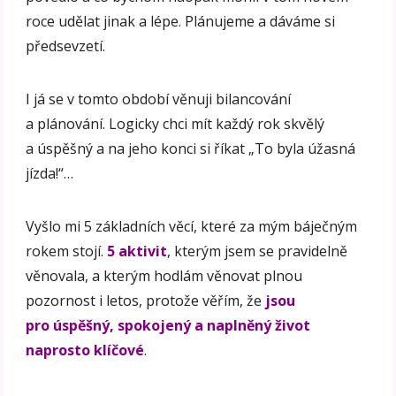
roce udělat jinak a lépe. Plánujeme a dáváme si
předsevzetí.
I já se v tomto období věnuji bilancování
a plánování. Logicky chci mít každý rok skvělý
a úspěšný a na jeho konci si říkat „To byla úžasná
jízda!“…
Vyšlo mi 5 základních věcí, které za mým báječným
rokem stojí.
5 aktivit
, kterým jsem se pravidelně
věnovala, a kterým hodlám věnovat plnou
pozornost i letos, protože věřím, že
jsou
pro úspěšný, spokojený a naplněný život
naprosto klíčové
.