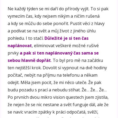
Ne každý týden se mi daří do přírody vyjít. To si pak
vymezím čas, kdy nejsem nikým a ničím rušená
a kdy se můžu do sebe ponořit. Pustit věci z hlavy
a podívat se na svět a můj život z jiného úhlu
pohledu. I to stačí.
Důležité je si ten čas
naplánovat
, eliminovat veškeré možné rušivé
prvky
a pak si ten naplánovaný čas sama se
sebou hlavně dopřát
. To byl pro mě na začátku
ten nejtěžší krok. Dovolit si vypnout na dvě hodiny
počítač, nebýt na příjmu na telefonu a někam
odejít. Měla jsem pocit, že mi něco uteče. Že pak
budu pozadu s prací a nebudu stíhat. Že… Že… Že…
Po prvních dvou mikro vision questech jsem zjistila,
že nejen že se nic nestane a svět funguje dál, ale že
se navíc vracím zpátky k práci odpočatá, svěží,