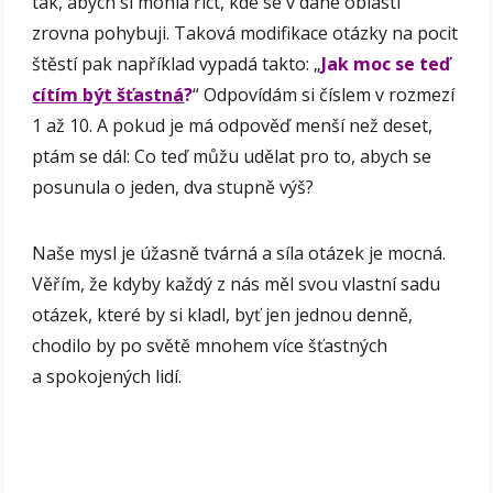
tak, abych si mohla říct, kde se v dané oblasti
zrovna pohybuji. Taková modifikace otázky na pocit
štěstí pak například vypadá takto: „
Jak moc se teď
cítím být šťastná
?
“ Odpovídám si číslem v rozmezí
1 až 10. A pokud je má odpověď menší než deset,
ptám se dál: Co teď můžu udělat pro to, abych se
posunula o jeden, dva stupně výš?
Naše mysl je úžasně tvárná a síla otázek je mocná.
Věřím, že kdyby každý z nás měl svou vlastní sadu
otázek, které by si kladl, byť jen jednou denně,
chodilo by po světě mnohem více šťastných
a spokojených lidí.