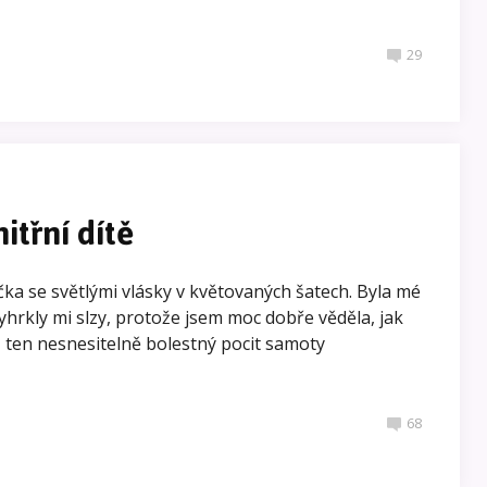
29
itřní dítě
čka se světlými vlásky v květovaných šatech. Byla mé
 Vyhrkly mi slzy, protože jsem moc dobře věděla, jak
, ten nesnesitelně bolestný pocit samoty
68