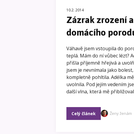
10.2. 2014
Zázrak zrození 
domácího porod
Váhavě jsem vstoupila do poro
teplá. Mám do ní vůbec lézt? A
přišla příjemně hřejivá a uvolň
jsem je nevnímala jako bolest, 
kompletně pohltila. Adélka mě
uvolnila. Pod jejím vedením j
další vlna, která mě přibližov
Celý článek
Ženy ženám