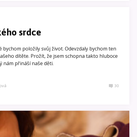
ého srdce
ré bychom položily svůj život. Odevzdaly bychom ten
 našeho dítěte. Prožít, že jsem schopna takto hluboce
rý nám přináší naše děti.
ová
30