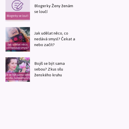
Blogerky Ženy ženám
se loučí
Jak udělat něco, co
nedává smysl? Čekat a
nebo začít?
Bojíš se být sama
sebou? Zkus sílu
ženského kruhu