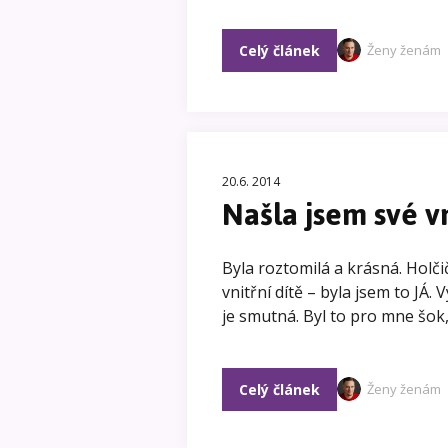
Celý článek
Ženy ženám
20.6. 2014
Našla jsem své vn
Byla roztomilá a krásná. Holči
vnitřní dítě – byla jsem to JÁ.
je smutná. Byl to pro mne šok
Celý článek
Ženy ženám