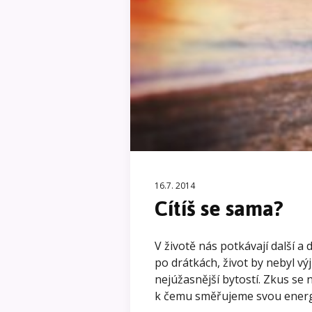
16.7. 2014
Cítíš se sama?
V životě nás potkávají další a d
po drátkách, život by nebyl v
nejúžasnější bytostí. Zkus se 
k čemu směřujeme svou energi