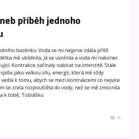
aneb příběh jednoho
u
dního bazénku. Voda se mi nejprve zdála příliš
délka mě uklidnila, já se uvolnila a voda mi nakonec
ující. Kontrakce začínaly nabírat na intenzitě. Stále
spíše jako velkou sílu, energii, která mě vždy
 vedla k tomu, abych se mezi kontrakcemi co nejvíce
sem se zcela rozpouštěla do vody, než se mě zmocnila
ala k tobě, Tobiášku
14