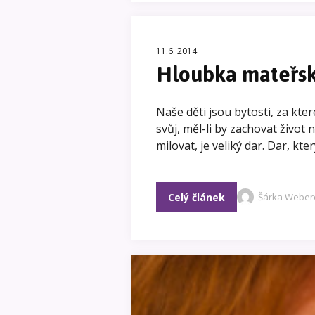
11.6. 2014
Hloubka mateřsk
Naše děti jsou bytosti, za kte
svůj, měl-li by zachovat život
milovat, je veliký dar. Dar, kte
Celý článek
Šárka Weber