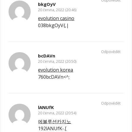
Odpovědět
bkgOyV
20 června, 2022 (20:46)
evolution casino
038bkgOyV{,|
Odpovědět
bcDAVn
20 června, 2022 (20:50)
evolution korea
760bcDAVn<^;
Odpovědět
lANUfK
20 června, 2022 (20:54)
에볼루션카지노
192lANUfK-.[