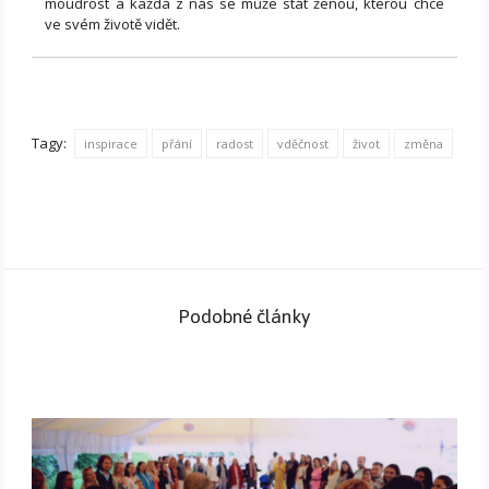
moudrost a každá z nás se může stát ženou, kterou chce
ve svém životě vidět.
Tagy:
inspirace
přání
radost
vděčnost
život
změna
Podobné články