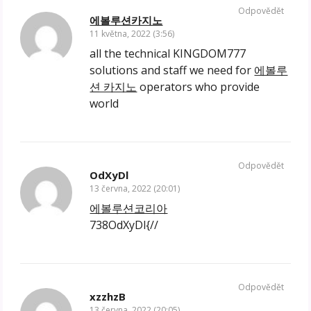
Odpovědět
에볼루션카지노
11 května, 2022 (3:56)
all the technical KINGDOM777
solutions and staff we need for
에볼루
션 카지노
operators who provide
world
Odpovědět
OdXyDl
13 června, 2022 (20:01)
에볼루션코리아
738OdXyDl{//
Odpovědět
xzzhzB
13 června, 2022 (20:05)