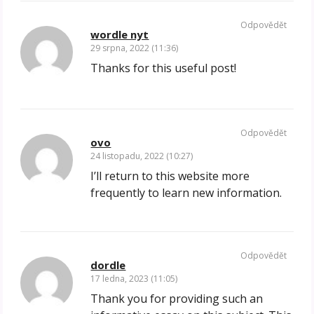
Odpovědět
wordle nyt
29 srpna, 2022 (11:36)
Thanks for this useful post!
Odpovědět
ovo
24 listopadu, 2022 (10:27)
I’ll return to this website more
frequently to learn new information.
Odpovědět
dordle
17 ledna, 2023 (11:05)
Thank you for providing such an