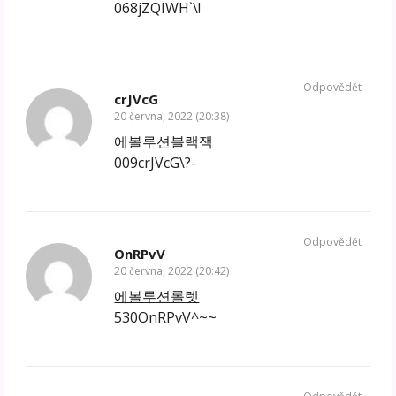
068jZQIWH`\!
Odpovědět
crJVcG
20 června, 2022 (20:38)
에볼루션블랙잭
009crJVcG\?-
Odpovědět
OnRPvV
20 června, 2022 (20:42)
에볼루션롤렛
530OnRPvV^~~