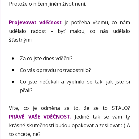
Protože o ničem jiném život není.
Projevovat vděčnost
je potřeba všemu, co nám
udělalo radost – byť malou, co nás udělalo
šťastnými.
Za co jste dnes vděčni?
Co vás opravdu rozradostnilo?
Co jste nečekali a vyplnilo se tak, jak jste si
přáli?
Víte, co je odměna za to, že se to STALO?
PRÁVĚ VAŠE VDĚČNOST.
Jedině tak se vám ty
krásné skutečnosti budou opakovat a zesilovat :-) A
to chcete, ne?