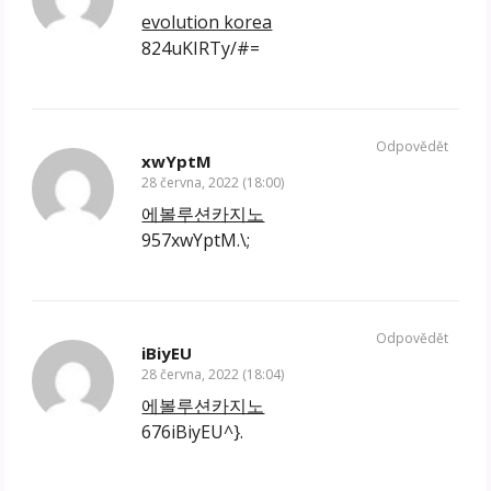
evolution korea
824uKIRTy/#=
Odpovědět
xwYptM
28 června, 2022 (18:00)
에볼루션카지노
957xwYptM.\;
Odpovědět
iBiyEU
28 června, 2022 (18:04)
에볼루션카지노
676iBiyEU^}.