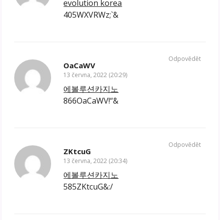
evolution korea
405WXVRWz;`&
Odpovědět
OaCaWV
13 června, 2022 (20:29)
에볼루션카지노
866OaCaWV!“&
Odpovědět
ZKtcuG
13 června, 2022 (20:34)
에볼루션카지노
585ZKtcuG&:/