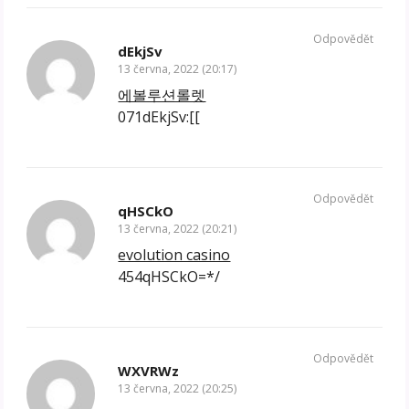
Odpovědět
dEkjSv
13 června, 2022 (20:17)
에볼루션롤렛
071dEkjSv:[[
Odpovědět
qHSCkO
13 června, 2022 (20:21)
evolution casino
454qHSCkO=*/
Odpovědět
WXVRWz
13 června, 2022 (20:25)