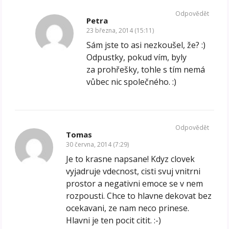
Odpovědět
Petra
23 března, 2014 (15:11)
Sám jste to asi nezkoušel, že? :)
Odpustky, pokud vím, byly
za prohřešky, tohle s tím nemá
vůbec nic společného. :)
Odpovědět
Tomas
30 června, 2014 (7:29)
Je to krasne napsane! Kdyz clovek
vyjadruje vdecnost, cisti svuj vnitrni
prostor a negativni emoce se v nem
rozpousti. Chce to hlavne dekovat bez
ocekavani, ze nam neco prinese.
Hlavni je ten pocit citit. :-)