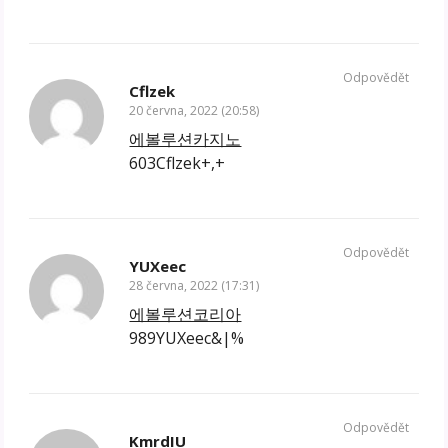
Odpovědět
Cflzek
20 června, 2022 (20:58)
에볼루션카지노
603Cflzek+,+
Odpovědět
YUXeec
28 června, 2022 (17:31)
에볼루션코리아
989YUXeec&|%
Odpovědět
KmrdIU