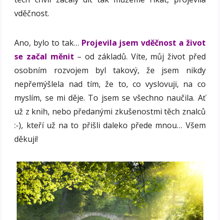
vděčnost.
Ano, bylo to tak…
Projevila jsem vděčnost a život
se začal měnit
– od základů. Víte, můj život před
osobním rozvojem byl takový, že jsem nikdy
nepřemýšlela nad tím, že to, co vyslovuji, na co
myslím, se mi děje. To jsem se všechno naučila. Ať
už z knih, nebo předanými zkušenostmi těch znalců
:-), kteří už na to přišli daleko přede mnou… Všem
děkuji!