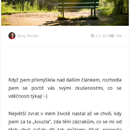
Ženy ženám
2.2. 2014
106
Když jsem přemýšlela nad dalším článkem, rozhodla
jsem se poctít vás svými zkušenostmi, co se
vděčnosti týkají :-)
Největší zvrat v mém životě nastal až ve chvíli, kdy
jsem za ta „kouzla“, zda těm zázrakům, co se mi od
těch chvil začaly dít tak můžeme říkat, projevila