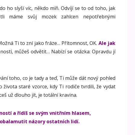
 ho slyší víc, někdo míň. Odvíjí se to od toho, jak
tli máme svůj mozek zahlcen nepotřebnými
Možná Ti to zní jako fráze… Přítomnost, OK.
Ale jak
ností, můžeš odvětit… Nabízí se otázka: Opravdu jí
žívání toho, co je tady a teď, Ti může dát nový pohled
života staré vzorce, kdy Ti rodiče tvrdili, že vydat
š už dlouho jít, je totální kravina.
ností a řídíš se svým vnitřním hlasem,
obalamutit názory ostatních lidí.