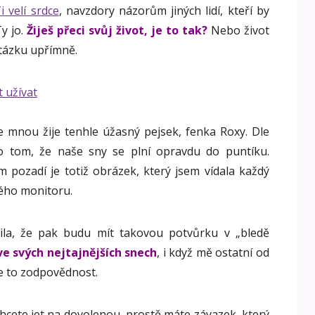
i velí srdce
, navzdory názorům jiných lidí, kteří by
Ty jo.
Žiješ přeci svůj život, je to tak?
Nebo život
otázku upřímně.
 se mnou žije tenhle úžasný pejsek, fenka Roxy. Dle
o tom, že naše sny se plní opravdu do puntíku.
 pozadí je totiž obrázek, který jsem vídala každý
vého monitoru.
šila, že pak budu mít takovou potvůrku v „bledě
 ve svých nejtajnějších snech
, i když mě ostatní od
Je to zodpovědnost.
ž chcete jet na dovolenou, prostě máte závazek, který