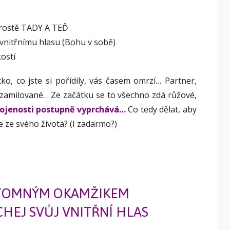
rostě TADY A TEĎ
vnitřnímu hlasu (Bohu v sobě)
ostí
tko, co jste si pořídily, vás časem omrzí… Partner,
 zamilované… Ze začátku se to všechno zdá růžové,
kojenosti postupně vyprchává…
Co tedy dělat, aby
e ze svého života? (I zadarmo?)
ÍTOMNÝM OKAMŽIKEM
HEJ SVŮJ VNITŘNÍ HLAS