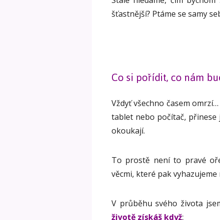
Stále hledáme, čím bychom si
šťastnější? Ptáme se samy seb
Co si pořídit, co nám b
Vždyť všechno časem omrzí… Vě
tablet nebo počítač, přinese 
okoukají.
To prostě není to pravé oře
věcmi, které pak vyhazujeme
V průběhu svého života jsem
životě získáš když
: