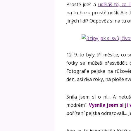
Prostě jdeš a
uděláš to, co T
na tu horu prostě nešli. Ale 
jiných lidí? Odpověz si na tu 
12. 9. to byly tři měsíce, co
fotky se můžeš přesvědčit 
Fotografie pejska na růžovém
den, asi dva roky, na ploše s
Snila jsem si o ní… A netu
modrém“.
Vysnila jsem si ji
pořízení pejska odrazovali… 
Ano, je, to jsem zjistila. Kdy