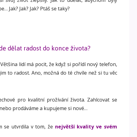
 svůj život zlepšily. Jak to udělat, abychom byly
e… Jak? Jak? Jak? Ptáš se taky?
ude dělat radost do konce života?
tšina lidí má pocit, že když si pořídí nový telefon,
jim to radost. Ano, možná do té chvíle než si tu věc
chové pro kvalitní prožívání života. Zahlcovat se
 nebo prodáváme a kupujeme si nové…
 se utvrdila v tom, že
největší kvality ve svém