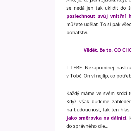
se nedá jen tak uklidit do
poslechnout svůj vnitřní 
můžete udělat. To si pak vše
bohatství.
Vědět, že to, CO CH
I TEBE. Nezapomínej naslo
v Tobě. On ví nejlíp, co potř
Každý máme ve svém srdci ten
Když však budeme zahleděn
na budoucnost, tak ten hlas
jako směrovka na dálnici
,
do správného cíle…