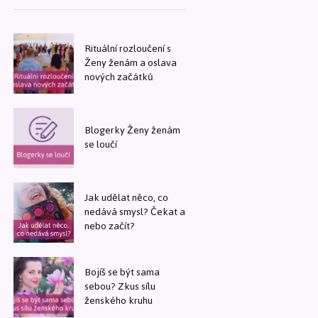
Rituální rozloučení s
Ženy ženám a oslava
nových začátků
Blogerky Ženy ženám
se loučí
Jak udělat něco, co
nedává smysl? Čekat a
nebo začít?
Bojíš se být sama
sebou? Zkus sílu
ženského kruhu