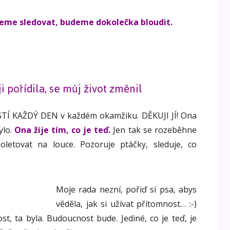
eme sledovat, budeme dokolečka bloudit.
ji pořídila, se můj život změnil
TÍ KAŽDÝ DEN v každém okamžiku. DĚKUJI JÍ! Ona
ylo.
Ona žije tím, co je teď.
Jen tak se rozeběhne
oletovat na louce. Pozoruje ptáčky, sleduje, co
Moje rada nezní, pořiď si psa, abys
věděla, jak si užívat přítomnost… :-)
st, ta byla. Budoucnost bude. Jediné, co je teď, je