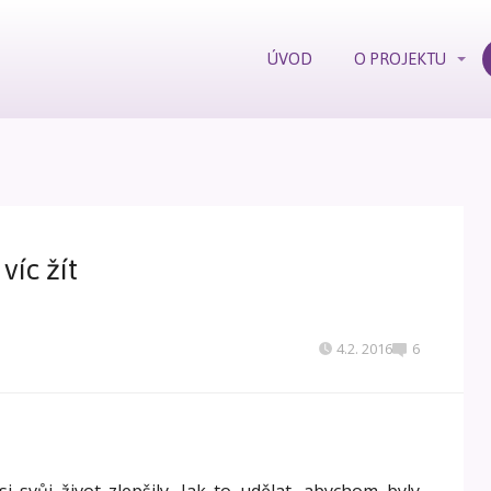
ÚVOD
O PROJEKTU
 víc žít
4.2. 2016
6