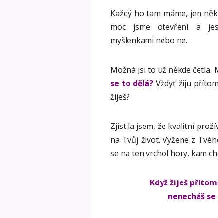
Každý ho tam máme, jen někdo
moc jsme otevřeni a jes
myšlenkami nebo ne.
Možná jsi to už někde četla. 
se to dělá?
Vždyť žiju přítom
žiješ?
Zjistila jsem, že kvalitní pro
na Tvůj život. Vyžene z Tvého 
se na ten vrchol hory, kam chce
Když žiješ přítom
nenecháš se 