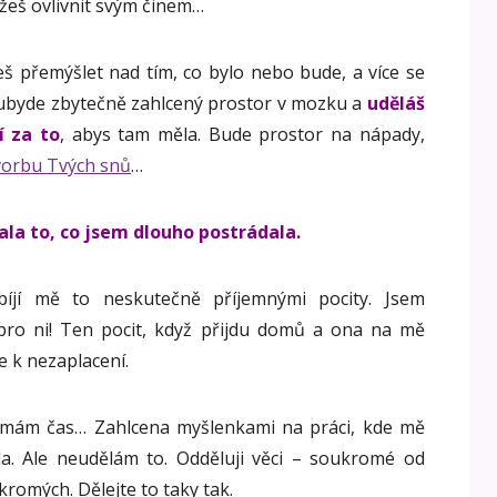
eš ovlivnit svým činem…
š přemýšlet nad tím, co bylo nebo bude, a více se
 ubyde zbytečně zahlcený prostor v mozku a
uděláš
í za to
, abys tam měla. Bude prostor na nápady,
vorbu Tvých snů
…
la to, co jsem dlouho postrádala.
íjí mě to neskutečně příjemnými pocity. Jsem
ro ni! Ten pocit, když přijdu domů a ona na mě
e k nezaplacení.
nemám čas… Zahlcena myšlenkami na práci, kde mě
la. Ale neudělám to. Odděluji věci – soukromé od
romých. Dělejte to taky tak.