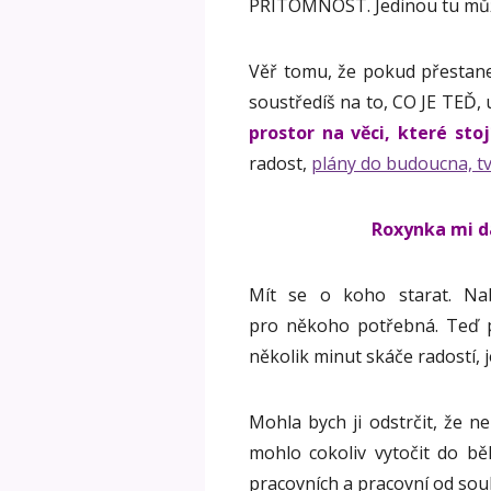
PŘÍTOMNOST. Jedinou tu můž
Věř tomu, že pokud přestane
soustředíš na to, CO JE TEĎ,
prostor na věci, které stoj
radost,
plány do budoucna, t
Roxynka mi da
Mít se o koho starat. Nab
pro někoho potřebná. Teď p
několik minut skáče radostí, j
Mohla bych ji odstrčit, že 
mohlo cokoliv vytočit do bě
pracovních a pracovní od souk