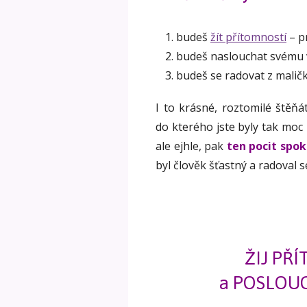
budeš
žít přítomností
– p
budeš naslouchat svému 
budeš se radovat z maličk
I to krásné, roztomilé štěňá
do kterého jste byly tak moc
ale ejhle, pak
ten pocit spo
byl člověk šťastný a radoval s
ŽIJ PŘ
a POSLOUC