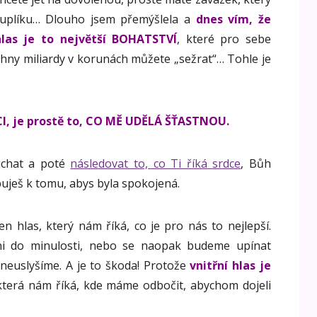
 šuplíku… Dlouho jsem přemýšlela a
dnes vím, že
hlas je to největší BOHATSTVÍ
, které pro sebe
chny miliardy v korunách můžete „sežrat“… Tohle je
CI, je prostě to, CO MĚ UDĚLÁ ŠŤASTNOU.
uchat a poté
následovat to, co Ti říká srdce
, Bůh
ebuješ k tomu, abys byla spokojená.
 hlas, který nám říká, co je pro nás to nejlepší.
i do minulosti, nebo se naopak budeme upínat
 neuslyšíme. A je to škoda! Protože
vnitřní hlas je
 která nám říká, kde máme odbočit, abychom dojeli