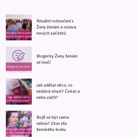
Rituální rozloučení s
Ženy ženám a oslava
nových začátků
Blogerky Ženy ženám
se loučí
Jak udělat něco, co
nedává smysl? Čekat a
nebo začít?
Bojíš se být sama
sebou? Zkus sílu
ženského kruhu