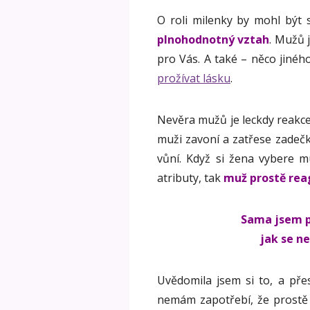
O roli milenky by mohl být
plnohodnotný vztah
. Mužů 
pro Vás. A také – něco jiného
prožívat lásku
.
Nevěra mužů je leckdy reakce 
muži zavoní a zatřese zadečk
vůní. Když si žena vybere 
atributy, tak
muž prostě rea
Sama jsem p
jak se n
Uvědomila jsem si to, a pře
nemám zapotřebí, že prost