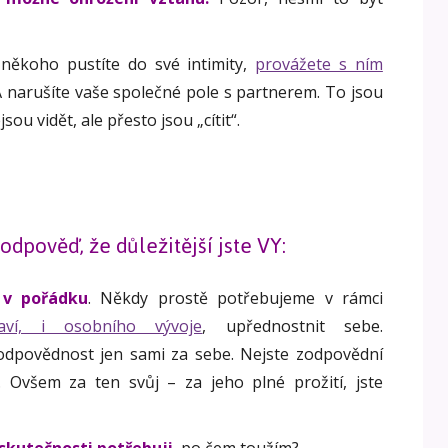
někoho pustíte do své intimity,
provážete s ním
A narušíte vaše společné pole s partnerem. To jsou
sou vidět, ale přesto jsou „cítit“.
 odpověď, že důležitější jste VY:
 v pořádku
. Někdy prostě potřebujeme v rámci
aví, i osobního vývoje
, upřednostnit sebe.
dpovědnost jen sami za sebe. Nejste zodpovědní
. Ovšem za ten svůj – za jeho plné prožití, jste
skutečnosti potřebuji
, po čem toužím?