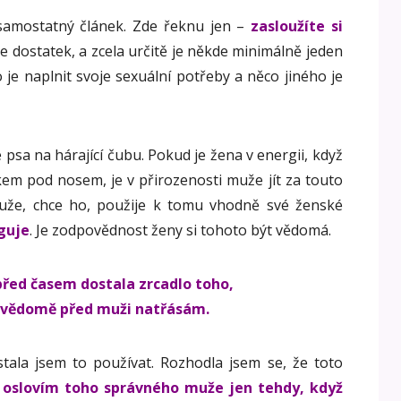
 samostatný článek. Zde řeknu jen –
zasloužíte si
je dostatek, a zcela určitě je někde minimálně jeden
 je naplnit svoje sexuální potřeby a něco jiného je
psa na hárající čubu. Pokud je žena v energii, když
em pod nosem, je v přirozenosti muže jít za touto
muže, chce ho, použije k tomu vhodně své ženské
guje
. Je zodpovědnost ženy si tohoto být vědomá.
řed časem dostala zrcadlo toho,
evědomě před muži natřásám.
stala jsem to používat. Rozhodla jsem se, že toto
ě
oslovím toho správného muže jen tehdy, když