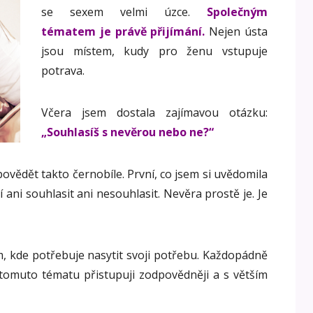
se sexem velmi úzce.
Společným
tématem je právě přijímání.
Nejen ústa
jsou místem, kudy pro ženu vstupuje
potrava.
Včera jsem dostala zajímavou otázku:
„Souhlasíš s nevěrou nebo ne?“
povědět takto černobíle. První, co jsem si uvědomila
 ani souhlasit ani nesouhlasit. Nevěra prostě je. Je
, kde potřebuje nasytit svoji potřebu. Každopádně
k tomuto tématu přistupuji zodpovědněji a s větším