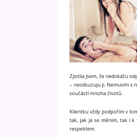
Zjistila jsem, že nedokážu od
– neodsuzuju ji. Nemusím s ní
součástí mnoha životů.
Klientku vždy podpořím v tom
tak, jak já se měním, tak i 
respektem.