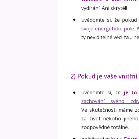
vydírání. Ani skryté!!
uvědomte si, že pokud 
svoje energetické pole
. 
ty neviditelné věci za… nej
2) Pokud je vaše vnitřní
uvědomte si, že
je to
zachování svého zdr
Ve skutečnosti máme zo
za život někoho jiného
zodpovědné totálně.
položte si otázku:
Co ve 