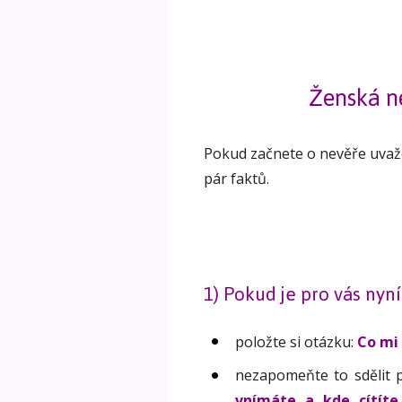
Ženská n
Pokud začnete o nevěře uvažov
pár faktů.
1) Pokud je pro vás nyn
položte si otázku:
Co mi 
nezapomeňte to sdělit p
vnímáte a kde cítíte