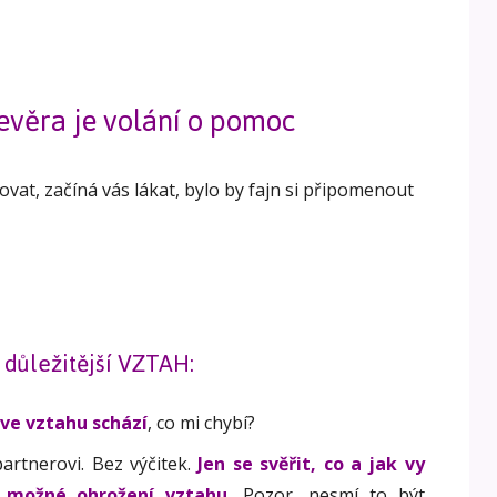
evěra je volání o pomoc
at, začíná vás lákat, bylo by fajn si připomenout
í důležitější VZTAH:
ve vztahu schází
, co mi chybí?
artnerovi. Bez výčitek.
Jen se svěřit, co a jak vy
 možné ohrožení vztahu.
Pozor, nesmí to být