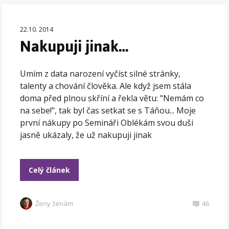
22.10. 2014
Nakupuji jinak…
Umím z data narození vyčíst silné stránky,
talenty a chování člověka. Ale když jsem stála
doma před plnou skříní a řekla větu: "Nemám co
na sebe!", tak byl čas setkat se s Táňou... Moje
první nákupy po Semináři Oblékám svou duši
jasně ukázaly, že už nakupuji jinak
Celý článek
Ženy ženám
46