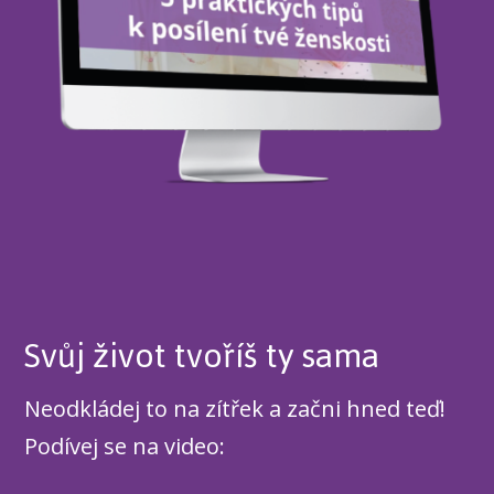
Svůj život tvoříš ty sama
Neodkládej to na zítřek a začni hned teď!
Podívej se na video: