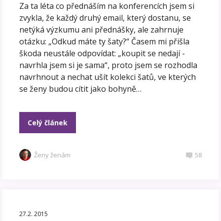
Za ta léta co přednáším na konferencích jsem si
zvykla, že každý druhý email, který dostanu, se
netýká výzkumu ani přednášky, ale zahrnuje
otázku: „Odkud máte ty šaty?“ Časem mi přišla
škoda neustále odpovídat: „koupit se nedají -
navrhla jsem si je sama“, proto jsem se rozhodla
navrhnout a nechat ušít kolekci šatů, ve kterých
se ženy budou cítit jako bohyně…
Celý článek
Ženy ženám
58
27.2. 2015