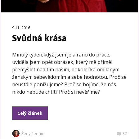
9.11. 2016
Svůdná krása
Minulý týden,když jsem jela ráno do práce,
uviděla jsem opět obrázek, který mě přiměl
přemýšlet nad tím naším, dokolečka omílaným
ženským sebevědomím a sebe hodnotou. Proč se
neustále ponižujeme? Proč se bojíme, že nás
nikdo nebude chtít? Proč si nevěříme?
Celý článek
Ženy ženám
37