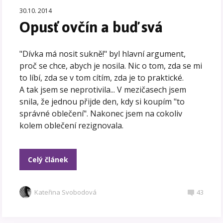
30.10. 2014
Opusť ovčín a buď svá
"Dívka má nosit sukně!" byl hlavní argument,
proč se chce, abych je nosila. Nic o tom, zda se mi
to líbí, zda se v tom cítím, zda je to praktické.
A tak jsem se neprotivila... V mezičasech jsem
snila, že jednou přijde den, kdy si koupím "to
správné oblečení". Nakonec jsem na cokoliv
kolem oblečení rezignovala.
Celý článek
Kateřina Svobodová
43