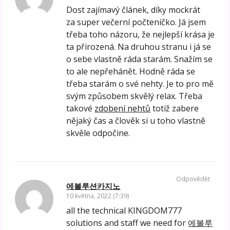
Dost zajímavý článek, díky mockrát
za super večerní počteníčko. Já jsem
třeba toho názoru, že nejlepší krása je
ta přirozená. Na druhou stranu i já se
o sebe vlastně ráda starám. Snažím se
to ale nepřehánět. Hodně ráda se
třeba starám o své nehty. Je to pro mě
svým způsobem skvělý relax. Třeba
takové
zdobení nehtů
totiž zabere
nějaký čas a člověk si u toho vlastně
skvěle odpočine.
Odpovědět
에볼루션카지노
10 května, 2022 (7:39)
all the technical KINGDOM777
solutions and staff we need for
에볼루