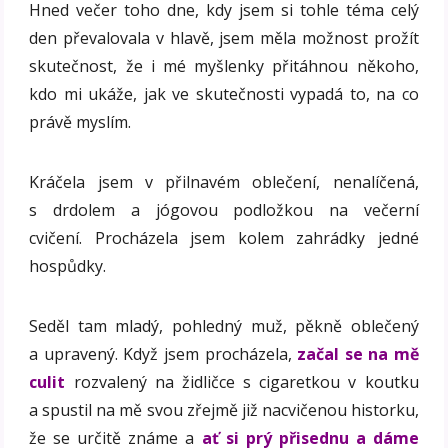
Hned večer toho dne, kdy jsem si tohle téma celý
den převalovala v hlavě, jsem měla možnost prožít
skutečnost, že i mé myšlenky přitáhnou někoho,
kdo mi ukáže, jak ve skutečnosti vypadá to, na co
právě myslím.
Kráčela jsem v přilnavém oblečení, nenalíčená,
s drdolem a jógovou podložkou na večerní
cvičení. Procházela jsem kolem zahrádky jedné
hospůdky.
Seděl tam mladý, pohledný muž, pěkně oblečený
a upravený. Když jsem procházela,
začal se na mě
culit
rozvalený na židličce s cigaretkou v koutku
a spustil na mě svou zřejmě již nacvičenou historku,
že se určitě známe a
ať si prý přisednu a dáme