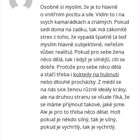
Osobně si myslím, že je to hlavně
o vnitřním pocitu a síle. Vidím to i na
svých kamarádkách a známých. Pokud
sedí doma na zadku, tak má zákonitě
stres z toho, že vypadá špatně (a teď
myslím hlavně subjektivně, neřeším
vůbec realitu). Pokud pro sebe žena
něco dělá, tak i když je silnější, cítí se
dobře. Protože pro sebe něco dělá
a stačí třeba i
koktejly na hubnutí
nebo dlouhé procházky. Z médií se
na nás sice ženou různé ideály krásy,
ale na druhou stranu se všude říká, že
se máme přijmout takové, jaké jsme.
Ale je pro to třeba něco dělat. Holt
pokud je někdo silný, tak je silný,
pokud je vychrtlý, tak je vychrtlý.