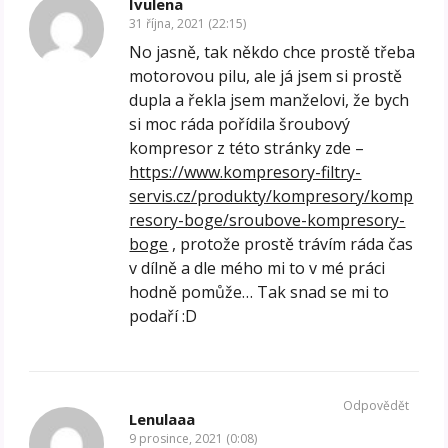
Ivulena
31 října, 2021 (22:15)
No jasně, tak někdo chce prostě třeba
motorovou pilu, ale já jsem si prostě
dupla a řekla jsem manželovi, že bych
si moc ráda pořídila šroubový
kompresor z této stránky zde –
https://www.kompresory-filtry-
servis.cz/produkty/kompresory/komp
resory-boge/sroubove-kompresory-
boge
, protože prostě trávím ráda čas
v dílně a dle mého mi to v mé práci
hodně pomůže… Tak snad se mi to
podaří :D
Odpovědět
Lenulaaa
9 prosince, 2021 (0:08)