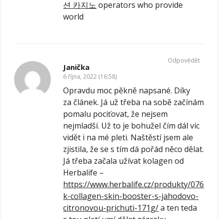
션 카지노
operators who provide
world
Odpovědět
Janička
6 října, 2022 (16:58)
Opravdu moc pěkně napsané. Díky
za článek. Já už třeba na sobě začínám
pomalu pociťovat, že nejsem
nejmladší. Už to je bohužel čím dál víc
vidět i na mé pleti. Naštěstí jsem ale
zjistila, že se s tím dá pořád něco dělat.
Já třeba začala užívat kolagen od
Herbalife –
https://www.herbalife.cz/produkty/076
k-collagen-skin-booster-s-jahodovo-
citronovou-prichuti-171g/
a ten teda