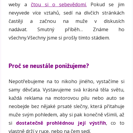
weby a
čtou si o sebevědomí.
Pokud se jim
nevyvede více vztahů, sedí na dívčích stránkách
častěji a začnou na muže v diskusích
nadávat. Smutný příběh… Známe ho
všechny.Všechny jsme si prošly tímto stádiem.
Proč se neustále ponižujeme?
Nepotřebujeme na to nikoho jiného, vystačíme si
samy děvčata. Vystavujeme svá krásná těla světu,
každá reklama na motorovou pilu nebo auto se
neobejde bez nějaké prsaté slečny, která přitahuje
muže svým pohledem, aby si pak konečně všimli, až
si
dostatečně prohlédnou její výstřih
, co to
vlastně drží v ruce, nebo na čem sedí.