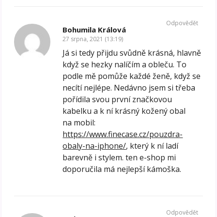
Odpovědět
Bohumila Králová
27 srpna, 2021 (13:19)
Já si tedy přijdu svůdně krásná, hlavně
když se hezky nalíčím a obleču. To
podle mě pomůže každé ženě, když se
necítí nejlépe. Nedávno jsem si třeba
pořídila svou první značkovou
kabelku a k ní krásný kožený obal
na mobil:
https://www.finecase.cz/pouzdra-
obaly-na-iphone/
, který k ní ladí
barevně i stylem. ten e-shop mi
doporučila má nejlepší kámoška.
Odpovědět