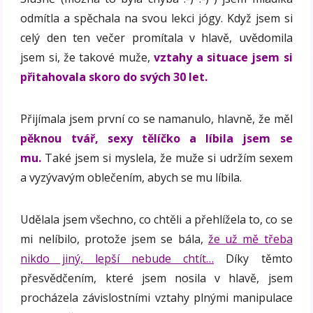
odmítla a spěchala na svou lekci jógy. Když jsem si
celý den ten večer promítala v hlavě, uvědomila
jsem si, že takové muže,
vztahy a situace jsem si
přitahovala skoro do svých 30 let.
Přijímala jsem první co se namanulo, hlavně, že měl
pěknou tvář, sexy tělíčko a líbila jsem se
mu.
Také jsem si myslela, že muže si udržím sexem
a vyzývavým oblečením, abych se mu líbila.
Udělala jsem všechno, co chtěli a přehlížela to, co se
mi nelíbilo, protože jsem se bála,
že už mě třeba
nikdo jiný, lepší nebude chtít…
Díky těmto
přesvědčením, které jsem nosila v hlavě, jsem
procházela závislostními vztahy plnými manipulace