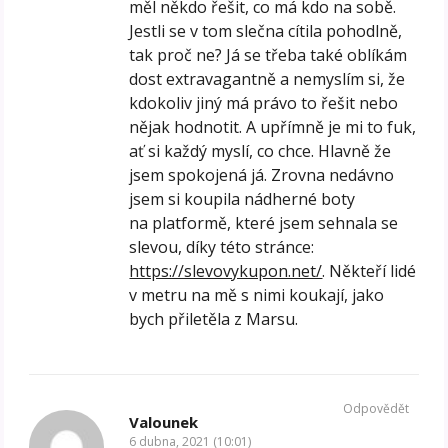
měl někdo řešit, co má kdo na sobě.
Jestli se v tom slečna cítila pohodlně,
tak proč ne? Já se třeba také oblíkám
dost extravagantně a nemyslím si, že
kdokoliv jiný má právo to řešit nebo
nějak hodnotit. A upřímně je mi to fuk,
ať si každý myslí, co chce. Hlavně že
jsem spokojená já. Zrovna nedávno
jsem si koupila nádherné boty
na platformě, které jsem sehnala se
slevou, díky této stránce:
https://slevovykupon.net/
. Někteří lidé
v metru na mě s nimi koukají, jako
bych přiletěla z Marsu.
Odpovědět
Valounek
6 dubna, 2021 (10:01)