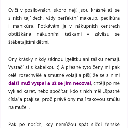
Cvičí v posilovnách, skoro nejí, jsou krásné až se
z nich tají dech, vždy perfektní makeup, pedikůra
i manikůra. Potkávám je v nákupních centrech
obtěžkána nákupními taškami v závěsu se
štěbetajícími dětmi.
Ony krásky nikdy žádnou igelitku ani tašku nemají.
Vystačí si s kabelkou. :) A přesně tyto ženy mi pak
celé rozechvělé a smutné volají a píší, že se s nimi
další muž vyspal a už se jim neozval
, chtějí po mě
výklad karet, nebo spočítat, kdo z nich měl „špatné
čísla“a ptají se, proč právě ony mají takovou smůlu
na muže…
Pak po nocích, kdy nemůžou spát sjíždí ženské