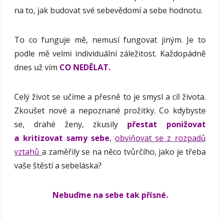
na to, jak budovat své sebevědomí a sebe hodnotu.
To co funguje mě, nemusí fungovat jiným. Je to
podle mě velmi individuální záležitost. Každopádně
dnes už vím
CO NEDĚLAT.
Celý život se učíme a přesně to je smysl a cíl života.
Zkoušet nové a nepoznané prožitky. Co kdybyste
se, drahé ženy, zkusily
přestat ponižovat
a kritizovat samy sebe
,
obviňovat se z rozpadů
vztahů
a zaměřily se na něco tvůrčího, jako je třeba
vaše štěstí a sebeláska?
Nebuďme na sebe tak přísné.