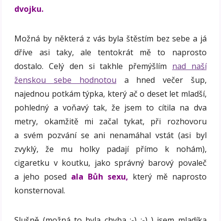
dvojku.
Možná by některá z vás byla štěstím bez sebe a já
dříve asi taky, ale tentokrát mě to naprosto
dostalo. Celý den si takhle přemýšlím
nad naší
ženskou sebe hodnotou
a hned večer šup,
najednou potkám týpka, který ač o deset let mladší,
pohledný a voňavý tak, že jsem to cítila na dva
metry, okamžitě mi začal tykat, při rozhovoru
a svém pozvání se ani nenamáhal vstát (asi byl
zvyklý, že mu holky padají přímo k nohám),
cigaretku v koutku, jako správný barový povaleč
a jeho posed
ala Bůh sexu,
který mě naprosto
konsternoval.
Slušně (možná to byla chyba :-) :-) ) jsem mladíka