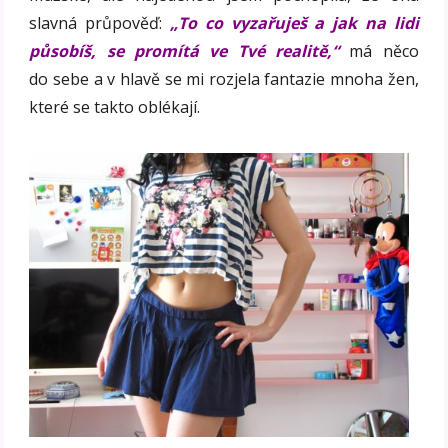
slavná průpověď:
„To co vyzařuješ a jak na lidi
působíš, se promítá ve Tvé realitě,“
má něco
do sebe a v hlavě se mi rozjela fantazie mnoha žen,
které se takto oblékají.