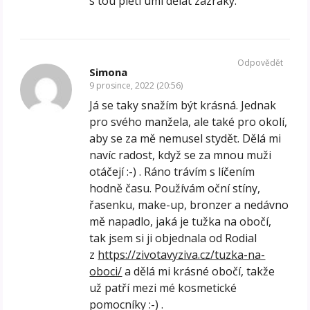
s tou pletí umí dělat zázraky.
Odpovědět
Simona
9 prosince, 2022 (20:56)
Já se taky snažím být krásná. Jednak
pro svého manžela, ale také pro okolí,
aby se za mě nemusel stydět. Dělá mi
navíc radost, když se za mnou muži
otáčejí :-) . Ráno trávím s líčením
hodně času. Používám oční stíny,
řasenku, make-up, bronzer a nedávno
mě napadlo, jaká je tužka na obočí,
tak jsem si ji objednala od Rodial
z
https://zivotavyziva.cz/tuzka-na-
oboci/
a dělá mi krásné obočí, takže
už patří mezi mé kosmetické
pomocníky :-) .