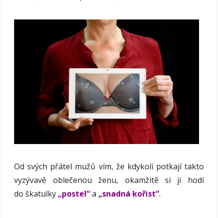
Od svých přátel mužů vím, že kdykoli potkají takto
vyzývavě oblečenou ženu, okamžitě si ji hodí
do škatulky
„postel“
a
„snadná kořist“
.