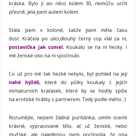
kráska. Bylo jí asi něco kolem 30, nemůžu určit
přesně, jela jsem autem kolem.
Stála jsem v koloně, takže jsem měla času
dost. Kráčela po ulici,dlouhý černý cop vlál za ní,
postavička jak cumel.
Koukalo se na ni hezky. I
mé ženské oko na ni spočinulo.
Co už pro mě tak hezké nebylo, byl pohled na její
nahé hýždě,
které do půlky koukaly z jejích
miniaturních kraťasek, které by se hodily spíše
na erotické hrátky s partnerem. Tedy podle mého. :)
Rozumějte, nejsem žádná puritánka, umím ocenit
krásné, vypracované tělo, ať už ženské, nebo
mužské, ale najedenou jsem pochopila, že ona