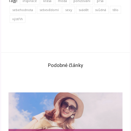
Tagy:
inspirace
krása
móda
ponižování
prsa
sebehodnota
sebevědomí
sexy
svádět
svůdná
tělo
výstřih
Podobné články