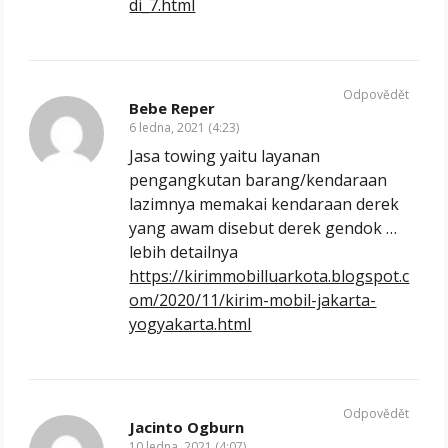
di_7.html
Odpovědět
Bebe Reper
6 ledna, 2021 (4:23)
Jasa towing yaitu layanan
pengangkutan barang/kendaraan
lazimnya memakai kendaraan derek
yang awam disebut derek gendok …
lebih detailnya
https://kirimmobilluarkota.blogspot.c
om/2020/11/kirim-mobil-jakarta-
yogyakarta.html
Odpovědět
Jacinto Ogburn
10 ledna, 2021 (4:07)