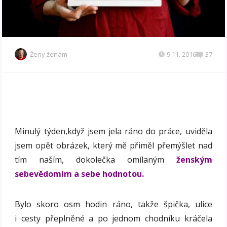
Ženy ženám
9.11. 2016
37
Minulý týden,když jsem jela ráno do práce, uviděla
jsem opět obrázek, který mě přiměl přemýšlet nad
tím naším, dokolečka omílaným
ženským
sebevědomím a sebe hodnotou.
Bylo skoro osm hodin ráno, takže špička, ulice
i cesty přeplněné a po jednom chodníku kráčela