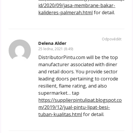
id/2020/09/jasa-membrane-bakar-
kalideres-palmerah.html
for detail.
Odpovědět
Delena Alder
25 ledna, 2021 (8:49)
DistributorPintu.com will be the top
manufacturer associated with diner
and retail doors. You provide sector
leading doors pertaining to corrode
resilient, flame rating, and also
supermarket… tap
https://supplierpintulipat.blogspot.co
m/2019/12/jual-pintu-lipat-besi-
tuban-kualitas.html
for detail.