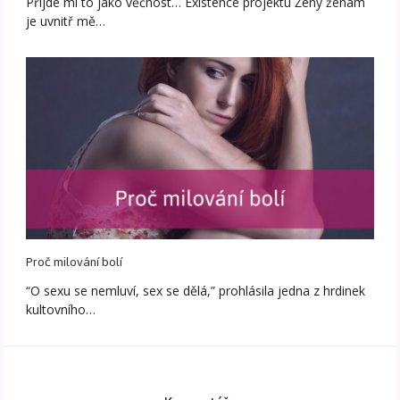
Přijde mi to jako věčnost… Existence projektu Ženy ženám
je uvnitř mě…
Proč milování bolí
“O sexu se nemluví, sex se dělá,” prohlásila jedna z hrdinek
kultovního…