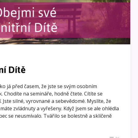
ní Dítě
ako já před časem, že jste se svým osobním
. Chodíte na semináře, hodně čtete. Cítíte se
í. Jste silné, vyrovnané a sebevědomé. Myslíte, že
 máte zvládnuty a vyřešeny. Když jsem se ale ohlédla
vůbec se neusmívalo. Tvářilo se bolestně a sklíčeně