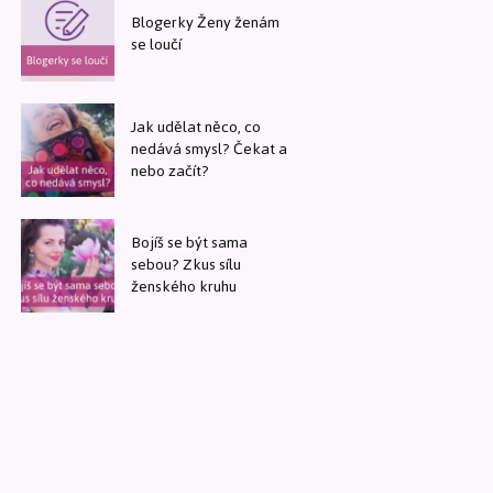
Blogerky Ženy ženám
se loučí
Jak udělat něco, co
nedává smysl? Čekat a
nebo začít?
Bojíš se být sama
sebou? Zkus sílu
ženského kruhu