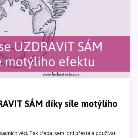
DRAVIT SÁM díky síle motýlího
adních věcí. Tak třeba jsem loni přestala používat