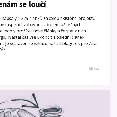
enám se loučí
napsaly 1 225 článků za celou existenci projektu
é inspirací, zábavou i zdrojem užitečných
te mohly pročítat nové články a čerpat z nich
gii. Nastal čas vše ukončit. Poslední článek
. Je sestaven ze vzkazů našich blogerek pro Alici,
S,...
5070