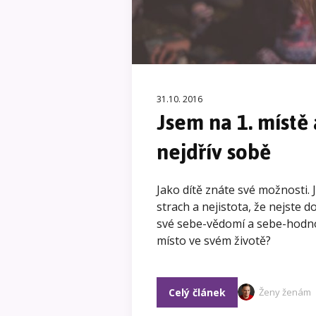
31.10. 2016
Jsem na 1. místě
nejdřív sobě
Jako dítě znáte své možnosti. J
strach a nejistota, že nejste d
své sebe-vědomí a sebe-hodnot
místo ve svém životě?
Celý článek
Ženy ženám