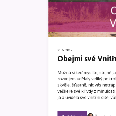
21.6. 2017
Obejmi své Vnitř
Možná si teď myslíte, stejně j
rozvojem udělaly veliký pokrok
skvěle, šťastně, nic vás netráp
veškeré své křivdy z minulosti
já a uviděla své vnitřní dítě, 