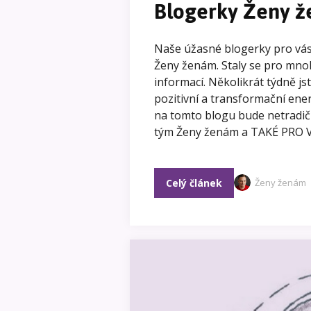
Blogerky Ženy ž
Naše úžasné blogerky pro vás 
Ženy ženám. Staly se pro mnoh
informací. Několikrát týdně js
pozitivní a transformační ener
na tomto blogu bude netradiční
tým Ženy ženám a TAKÉ PRO VÁ
Celý článek
Ženy ženám