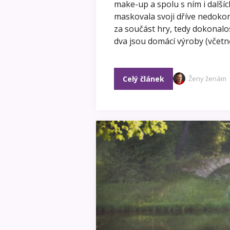
make-up a spolu s ním i další
maskovala svoji dříve nedokona
za součást hry, tedy dokonalos
dva jsou domácí výroby (včetně
Celý článek
Ženy ženám