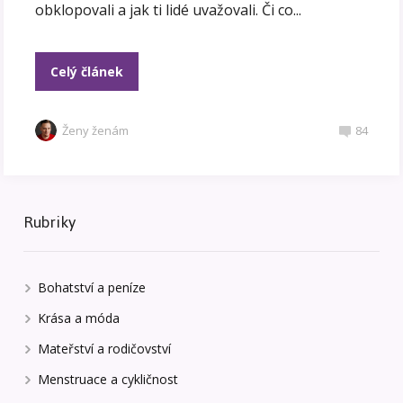
obklopovali a jak ti lidé uvažovali. Či co...
Celý článek
Ženy ženám
84
Rubriky
Bohatství a peníze
Krása a móda
Mateřství a rodičovství
Menstruace a cykličnost