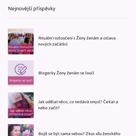
Nejnovější příspěvky
Rituální rozloučení s Ženy ženám a oslava
nových začátků
Blogerky Ženy ženám se loučí
Jak udělat něco, co nedává smysl? Čekat a
nebo začít?
Bojíš se být sama sebou? Zkus sílu ženského