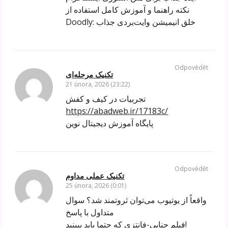
نکته راهنما و آموزش کامل استفاده از
Doodly: خلق انیمیشن وایت‌بردی جذاب
Odpovědět
تکنیک مرحله‌ای
21 února, 2026 (23:22)
تجربیات در کیف و کفش
https://abadweb.ir/17183c/
پایگاه آموزش دیجیتال نوین
Odpovědět
تکنیک عملی مداوم
25 února, 2026 (0:01)
واقعاً از یوتیوب می‌توان ثروتمند شد؟ سوال
متداول با پاسخ
فیلم جنایی-فانتزی که حتما باید ببینید!