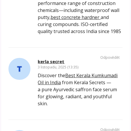
performance range of construction
chemicals—including waterproof wall
putty,
best concrete hardner
and
curing compounds. ISO-certified
quality trusted across India since 1985
Odpovědět
kerla secret
3 listopadu, 2025 (13:35)
Discover the
Best Kerala Kumkumadi
Oil in India
from Kerala Secrets —
a pure Ayurvedic saffron face serum
for glowing, radiant, and youthful
skin.
Odpovědět