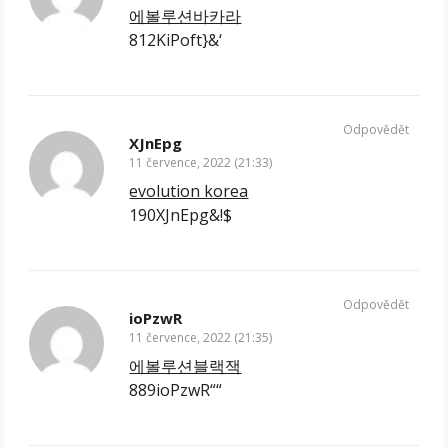
에볼루션바카라
812KiPoft}&‘
Odpovědět
XJnEpg
11 července, 2022 (21:33)
evolution korea
190XJnEpg&!$
Odpovědět
ioPzwR
11 července, 2022 (21:35)
에볼루션블랙잭
889ioPzwR““