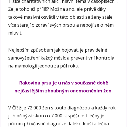
Tisíce charitativních akcí, hlavní téma v časopisech…
Že je toho až příliš? Možná ano, ale právě díky
takové masivní osvětě v této oblasti se ženy stále
více starají o zdraví svých prsou a nebojí se o něm
mluvit.
Nejlepším způsobem jak bojovat, je pravidelné
samovyšetření každý měsíc a preventivní kontrola
na mamologii jednou za půl roku.
Rakovina prsu je u nás v současné době
nejčastějším zhoubným onemocněním žen.
V ČR žije 72 000 žen s touto diagnózou a každý rok
jich přibývá skoro o 7 000. Úspěšnost léčby je
přitom při včasné diagnóze daleko lepší a léčba