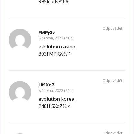
995IcpdsP’+#
Odpovědět
FMPjGv
8 června, 2022 (7:07)
evolution casino
803FMPjGv%’^
Odpovědět
HiSXqZ
8 června, 2022 (7:11)
evolution korea
248HiSXqZ%:<
Odpovědět