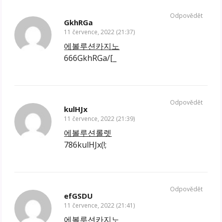
Odpovědět
GkhRGa
11 července, 2022 (21:37)
에볼루션카지노
666GkhRGa/[_
Odpovědět
kulHJx
11 července, 2022 (21:39)
에볼루션롤렛
786kulHJx(!;
Odpovědět
efGSDU
11 července, 2022 (21:41)
에볼루션카지노