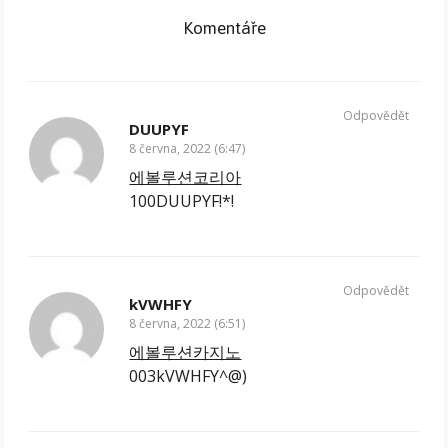
Komentáře
Odpovědět
DUUPYF
8 června, 2022 (6:47)
에볼루션코리아
100DUUPYF!*!
Odpovědět
kVWHFY
8 června, 2022 (6:51)
에볼루션카지노
003kVWHFY^@)