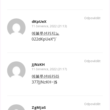
Odpovědět
dKpUeX
11 července, 2022 (21:13)
에볼루션카지노
022dKpUeX“)`
Odpovědět
JJNzKH
11 července, 2022 (21:17)
에볼루션바카라
377JJNzKH~)$
Odpovědět
ZgMJaS