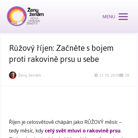
MENU
Růžový říjen: Začněte s bojem
proti rakovině prsu u sebe
Ženy ženám
12.10. 2015
39
Říjen je celosvětově chápán jako RŮŽOVÝ měsíc –
tedy měsíc, kdy
celý svět mluví o rakovině prsu
.