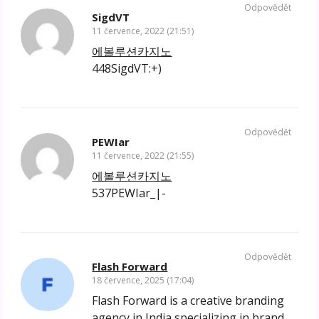
Odpovědět
SigdVT
11 července, 2022 (21:51)
에볼루션카지노
448SigdVT:+)
Odpovědět
PEWIar
11 července, 2022 (21:55)
에볼루션카지노
537PEWIar_|-
Odpovědět
Flash Forward
18 července, 2025 (17:04)
Flash Forward is a creative branding
agency in India specializing in brand