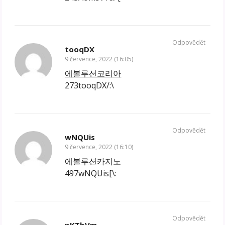
Odpovědět
tooqDX
9 července, 2022 (16:05)
에볼루션코리아
273tooqDX/:\
Odpovědět
wNQUis
9 července, 2022 (16:10)
에볼루션카지노
497wNQUis[\:
Odpovědět
pKTbVm