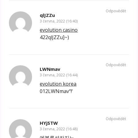
Odpovědět
qlJZZu
3 června, 2022 (16:40)
evolution casino
422qlJZZu]~)
Odpovědět
LWNmav
3 června, 2022 (16:44)
evolution korea
012LWNmav“!‘
Odpovědět
HYjSTW
3 června, 2022 (16:48)
에볼루션카지노