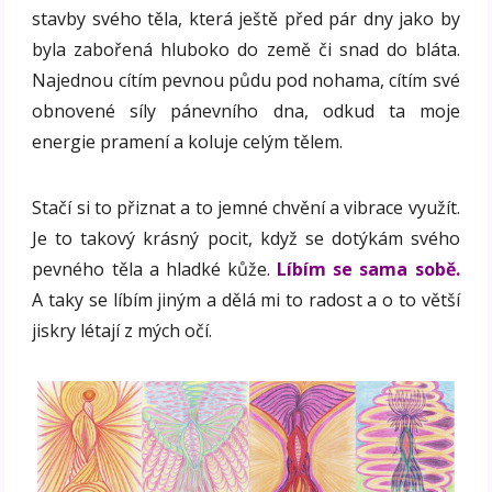
stavby svého těla, která ještě před pár dny jako by
byla zabořená hluboko do země či snad do bláta.
Najednou cítím pevnou půdu pod nohama, cítím své
obnovené síly pánevního dna, odkud ta moje
energie pramení a koluje celým tělem.
Stačí si to přiznat a to jemné chvění a vibrace využít.
Je to takový krásný pocit, když se dotýkám svého
pevného těla a hladké kůže.
Líbím se sama sobě.
A taky se líbím jiným a dělá mi to radost a o to větší
jiskry létají z mých očí.