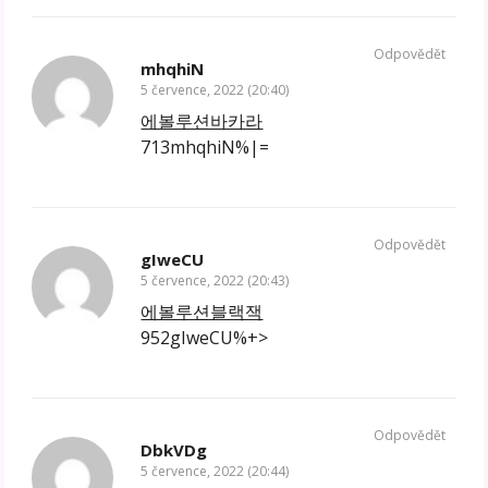
Odpovědět
mhqhiN
5 července, 2022 (20:40)
에볼루션바카라
713mhqhiN%|=
Odpovědět
gIweCU
5 července, 2022 (20:43)
에볼루션블랙잭
952gIweCU%+>
Odpovědět
DbkVDg
5 července, 2022 (20:44)