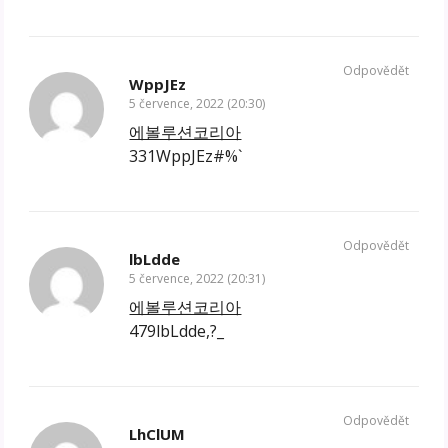
Odpovědět
WppJEz
5 července, 2022 (20:30)
에볼루션코리아
331WppJEz#%`
Odpovědět
lbLdde
5 července, 2022 (20:31)
에볼루션코리아
479lbLdde,?_
Odpovědět
LhClUM