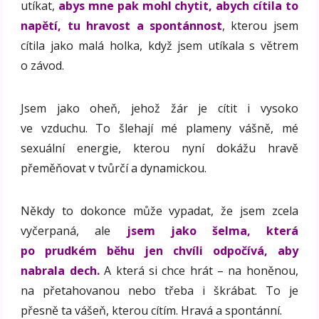
utíkat,
abys mne pak mohl chytit, abych cítila to
napětí, tu hravost a spontánnost
, kterou jsem
cítila jako malá holka, když jsem utíkala s větrem
o závod.
Jsem jako oheň, jehož žár je cítit i vysoko
ve vzduchu. To šlehají mé plameny vášně, mé
sexuální energie, kterou nyní dokážu hravě
přeměňovat v tvůrčí a dynamickou.
Někdy to dokonce může vypadat, že jsem zcela
vyčerpaná, ale
jsem jako šelma, která
po prudkém běhu jen chvíli odpočívá, aby
nabrala dech.
A která si chce hrát – na honěnou,
na přetahovanou nebo třeba i škrábat. To je
přesně ta vášeň, kterou cítím. Hravá a spontánní.