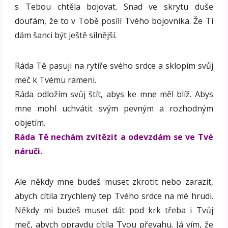
s Tebou chtěla bojovat. Snad ve skrytu duše
doufám, že to v Tobě posílí Tvého bojovníka. Že Ti
dám šanci být ještě silnější.
Ráda Tě pasuji na rytíře svého srdce a sklopím svůj
meč k Tvému rameni.
Ráda odložím svůj štít, abys ke mne měl blíž. Abys
mne mohl uchvátit svým pevným a rozhodným
objetím.
Ráda Tě nechám zvítězit a odevzdám se ve Tvé
náruči.
Ale někdy mne budeš muset zkrotit nebo zarazit,
abych cítila zrychlený tep Tvého srdce na mé hrudi.
Někdy mi budeš muset dát pod krk třeba i Tvůj
meč, abych opravdu cítila Tvou převahu. Já vím, že