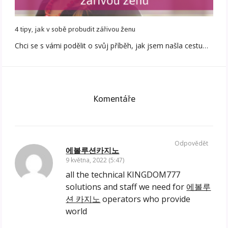
4 tipy, jak v sobě probudit zářivou ženu
Chci se s vámi podělit o svůj příběh, jak jsem našla cestu…
Komentáře
Odpovědět
에볼루션카지노
9 května, 2022 (5:47)
all the technical KINGDOM777
solutions and staff we need for
에볼루
션 카지노
operators who provide
world