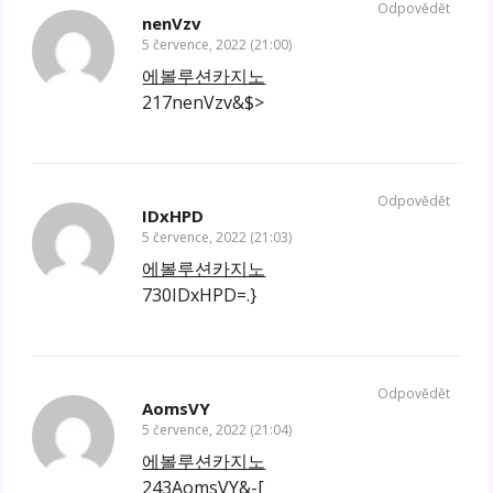
Odpovědět
nenVzv
5 července, 2022 (21:00)
에볼루션카지노
217nenVzv&$>
Odpovědět
IDxHPD
5 července, 2022 (21:03)
에볼루션카지노
730IDxHPD=.}
Odpovědět
AomsVY
5 července, 2022 (21:04)
에볼루션카지노
243AomsVY&-[