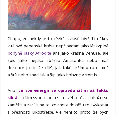
Chápu, že někdy je to těžké, zvlášť když Ti někdy
v té své panenské kráse nepřipadám jako láskyplná
bohyně lásky Afrodité
ani jako krásná Venuše, ale
spíš jako nějaká zběsilá Amazonka nebo máš
dokonce pocit, že cítíš, jak také držím v ruce meč
a štít nebo snad luk a šíp jako bohyně Artemis.
Ano,
ve své energii se opravdu cítím až takto
silná
– cítím svou moc a sílu svého těla, dokážu se
zaměřit a zacílit na to, co chci a dokážu to i vykonat
s přesností lukostřelce. Ale není to proto, že bych