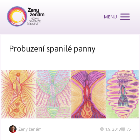
MENU
Probuzení spanilé panny
Ženy ženám
1.9. 2013
75