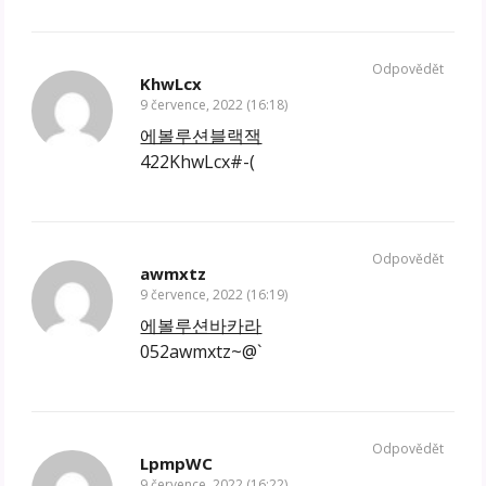
Odpovědět
KhwLcx
9 července, 2022 (16:18)
에볼루션블랙잭
422KhwLcx#-(
Odpovědět
awmxtz
9 července, 2022 (16:19)
에볼루션바카라
052awmxtz~@`
Odpovědět
LpmpWC
9 července, 2022 (16:22)