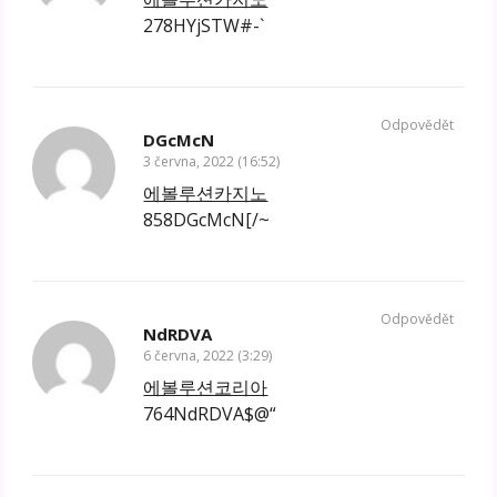
278HYjSTW#-`
Odpovědět
DGcMcN
3 června, 2022 (16:52)
에볼루션카지노
858DGcMcN[/~
Odpovědět
NdRDVA
6 června, 2022 (3:29)
에볼루션코리아
764NdRDVA$@“