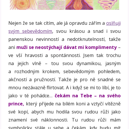
Nejen že se tak cítím, ale já opravdu zářím a
oslňuji
svým sebevědomím
, svou krásou a snad i svou
panenskou nevinností a nedotknutelností, takže
ani
muži se neostýchají dávat mi komplimenty
–
ve vší hravosti a spontánnosti. Jsem tak trochu
na jejich vlně – tou svou dynamikou, jasným
a rozhodným krokem, sebevědomým pohledem,
akčností a pružností. Takže je pro ně snadné se
mnou nezávazně flirtovat. A i když se mi to líbí, je to
jako v té pohádce…
čekám na Tebe – na svého
prince,
který přijede na bílém koni a vztyčí vítězně
své kopí, abych mu hodila svou rudou růži jako
znamení své náklonnosti. Tu rudou růži mám
symbolicky stále u sebe a čekám, kdy budu mít