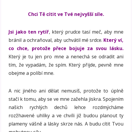
Chci Tě cítit ve Tvé nejvyšší síle.
Jsi jako ten rytíř
, který prudce tasí meč, aby mne
bránil a ochraňoval, aby uchvátil mé srdce.
Který ví,
co chce, protože přece bojuje za svou lásku.
Který je tu jen pro mne a nenechá se odradit ani
tím, že vypadám, že spím. Který přijde, pevně mne
obejme a políbí mne.
A nic jiného ani dělat nemusíš, protože to úplně
stačí k tomu, aby se ve mne zažehla jiskra. Spojením
našich rychlých dechů lehce rozdmýcháme
rozžhavené uhlíky a ve chvíli již budou planout ty
plameny vášně a lásky skrze nás. A budu cítit Tvou
mohutnou sílu.