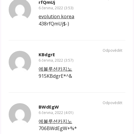
rfQmUj
6 června, 2022 (3:53)
evolution korea
438rfQmUj$-)
Odpovědět
KBdgrE
6 června, 2022 (3:57)
에볼루션카지노
915KBdgrE*^&
Odpovědět
BWdEgW
6 června, 2022 (4:01)
에볼루션카지노
706BWdEgW+%*