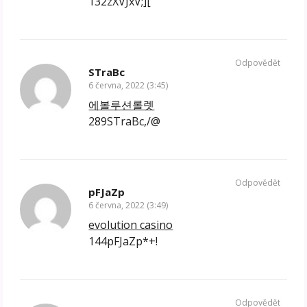
132zXVJxV;][
Odpovědět
STraBc
6 června, 2022 (3:45)
에볼루션롤렛
289STraBc,/@
Odpovědět
pFJaZp
6 června, 2022 (3:49)
evolution casino
144pFJaZp*+!
Odpovědět