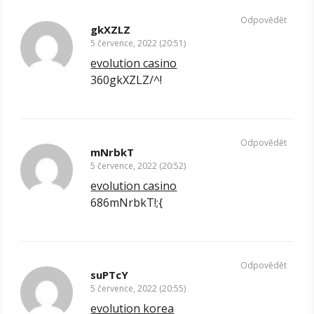
Odpovědět
gkXZLZ
5 července, 2022 (20:51)
evolution casino
360gkXZLZ/^!
Odpovědět
mNrbkT
5 července, 2022 (20:52)
evolution casino
686mNrbkT!;{
Odpovědět
suPTcY
5 července, 2022 (20:55)
evolution korea