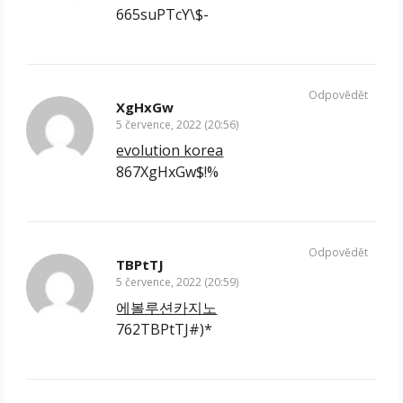
665suPTcY\$-
Odpovědět
XgHxGw
5 července, 2022 (20:56)
evolution korea
867XgHxGw$!%
Odpovědět
TBPtTJ
5 července, 2022 (20:59)
에볼루션카지노
762TBPtTJ#)*