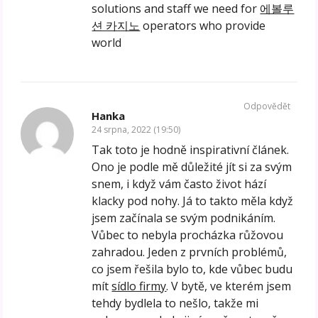
solutions and staff we need for
에볼루
션 카지노
operators who provide
world
Odpovědět
Hanka
24 srpna, 2022 (19:50)
Tak toto je hodně inspirativní článek.
Ono je podle mě důležité jít si za svým
snem, i když vám často život hází
klacky pod nohy. Já to takto měla když
jsem začínala se svým podnikáním.
Vůbec to nebyla procházka růžovou
zahradou. Jeden z prvních problémů,
co jsem řešila bylo to, kde vůbec budu
mít
sídlo firmy
. V bytě, ve kterém jsem
tehdy bydlela to nešlo, takže mi