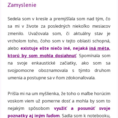
Zamyslenie
Sedela som v kresle a premýšľala som nad tým, čo
sa mi v živote za posledných niekoľko mesiacov
zmenilo. Uvažovala som, či aktuálny stav je
vrcholom toho, čoho som v tejto oblasti schopná,
alebo
existuje ešte niečo iné, nejaká
iná méta,
ktorú by som mohla dosiahnuť
.
Spomínala som
na svoje enkaustické začiatky, ako som sa
svojpomocne oboznamovala s týmto druhom
umenia a postupne sa v ňom zdokonaľovala.
Prišla mi na um myšlienka, že toho o maľbe horúcim
voskom viem už pomerne dosť a mohla by som to
nejakým spôsobom
využiť a posunúť svoje
poznatky aj iným ľuďom
. Sadla som k notebooku,