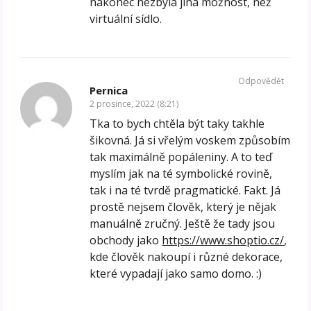
nakonec nezbyla jiná možnost, než
virtuální sídlo.
Odpovědět
Pernica
2 prosince, 2022 (8:21)
Tka to bych chtěla být taky takhle
šikovná. Já si vřelým voskem způsobím
tak maximálně popáleniny. A to teď
myslím jak na té symbolické rovině,
tak i na té tvrdě pragmatické. Fakt. Já
prostě nejsem člověk, který je nějak
manuálně zručný. Ještě že tady jsou
obchody jako
https://www.shoptio.cz/
,
kde člověk nakoupí i různé dekorace,
které vypadají jako samo domo. :)