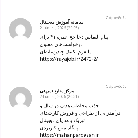
Odpovědět
سامانه آموزش دیجیتال
21 února, 2026 (20:05)
پیام التماس دعا حج عمره ۴۱ برای
درخواست‌های معنوی
پلتفرم تکنیک چندرسانه‌ای
https://rayajob.ir/2472-2/
Odpovědět
مرکز منابع تمرینی
24 února, 2026 (20:51)
جذب مخاطب هدف در سال و
درآمدزایی از طراحی و فروش کارت‌های
تبریک و هدایای دیجیتال
پایگاه منبع کاربردی
https://mahanpardazan.ir