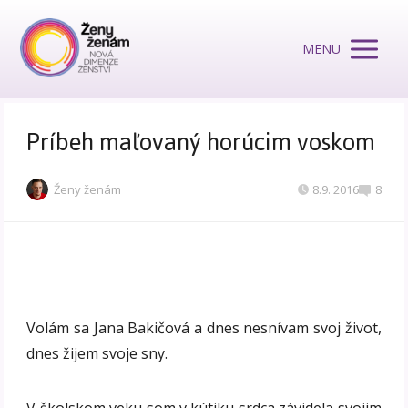
MENU
Príbeh maľovaný horúcim voskom
Ženy ženám
8.9. 2016
8
Volám sa Jana Bakičová a dnes nesnívam svoj život,
dnes žijem svoje sny.
V školskom veku som v kútiku srdca závidela svojim