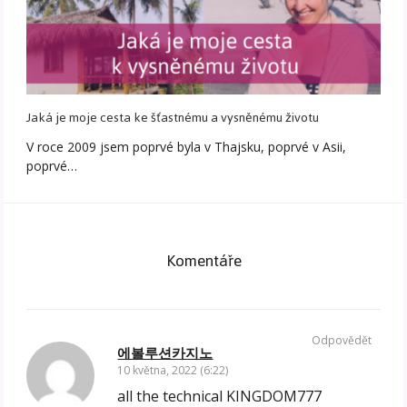
Jaká je moje cesta ke šťastnému a vysněnému životu
V roce 2009 jsem poprvé byla v Thajsku, poprvé v Asii,
poprvé…
Komentáře
Odpovědět
에볼루션카지노
10 května, 2022 (6:22)
all the technical KINGDOM777