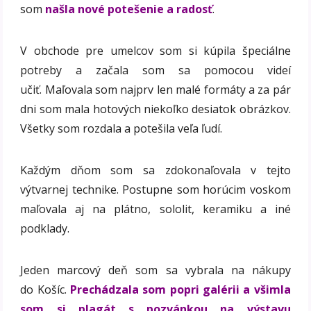
som
našla nové potešenie a radosť
.
V obchode pre umelcov som si kúpila špeciálne
potreby a začala som sa pomocou videí
učiť. Maľovala som najprv len malé formáty a za pár
dni som mala hotových niekoľko desiatok obrázkov.
Všetky som rozdala a potešila veľa ľudí.
Každým dňom som sa zdokonaľovala v tejto
výtvarnej technike. Postupne som horúcim voskom
maľovala aj na plátno, sololit, keramiku a iné
podklady.
Jeden marcový deň som sa vybrala na nákupy
do Košíc.
Prechádzala som popri galérii a všimla
som si plagát s pozvánkou na výstavu