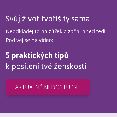
Svůj život tvoříš ty sama
Neodkládej to na zítřek a začni hned teď!
Podívej se na video:
5 praktických tipů
k posílení tvé ženskosti
AKTUÁLNĚ NEDOSTUPNÉ