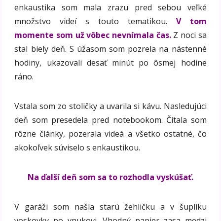
enkaustika som mala zrazu pred sebou veľké
množstvo videí s touto tematikou.
V tom
momente som už vôbec nevnímala čas.
Z noci sa
stal biely deň. S úžasom som pozrela na nástenné
hodiny, ukazovali desať minút po ôsmej hodine
ráno.
Vstala som zo stoličky a uvarila si kávu. Nasledujúci
deň som presedela pred notebookom. Čítala som
rôzne články, pozerala videá a všetko ostatné, čo
akokoľvek súviselo s enkaustikou.
Na ďalší deň som sa to rozhodla vyskúšať.
V garáži som našla starú žehličku a v šuplíku
voskovky po vnukovi. Vhodný papier zasa medzi