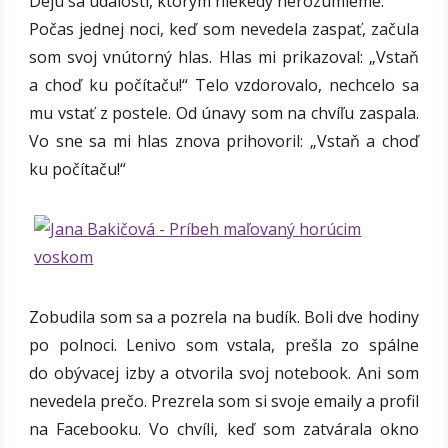
Dejú sa udalosti, ktorým niekedy nerozumieme.
Počas jednej noci, keď som nevedela zaspať, začula
som svoj vnútorný hlas. Hlas mi prikazoval: „Vstaň
a choď ku počítaču!“ Telo vzdorovalo, nechcelo sa
mu vstať z postele. Od únavy som na chvíľu zaspala.
Vo sne sa mi hlas znova prihovoril: „Vstaň a choď
ku počítaču!“
Zobudila som sa a pozrela na budík. Boli dve hodiny
po polnoci. Lenivo som vstala, prešla zo spálne
do obývacej izby a otvorila svoj notebook. Ani som
nevedela prečo. Prezrela som si svoje emaily a profil
na Facebooku. Vo chvíli, keď som zatvárala okno