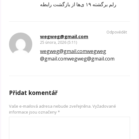
رلم برگشته ۱۹ ی‌ها از بازگشت رابطه
Odpovědět
wegweg@gmail.com
25 února, 2026 (5:11)
wegweg@gmail.comwegweg
@gmail.comwegweg@gmail.com
Přidat komentář
Vaše e-mailová adresa nebude zveřejněna.
Vyžadované
informace jsou označeny
*