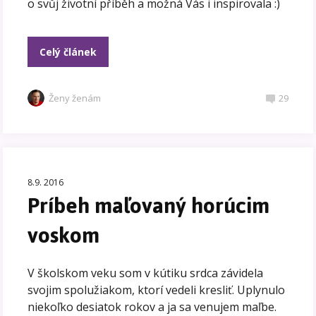
o svůj životní příběh a možná Vás i inspirovala :)
Celý článek
Ženy ženám
29
8.9. 2016
Príbeh maľovaný horúcim
voskom
V školskom veku som v kútiku srdca závidela
svojim spolužiakom, ktorí vedeli kresliť. Uplynulo
niekoľko desiatok rokov a ja sa venujem maľbe.