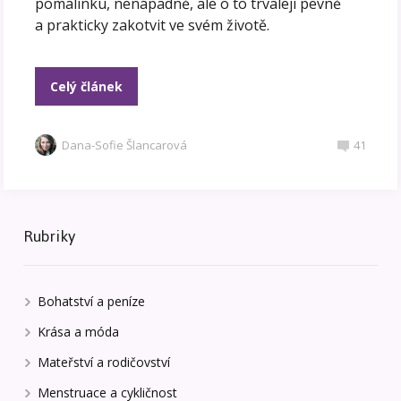
pomalinku, nenápadně, ale o to trvaleji pevně
a prakticky zakotvit ve svém životě.
Celý článek
Dana-Sofie Šlancarová
41
Rubriky
Bohatství a peníze
Krása a móda
Mateřství a rodičovství
Menstruace a cykličnost