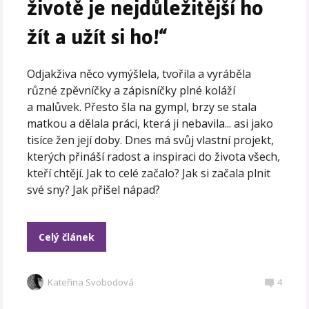
životě je nejdůležitější ho
žít a užít si ho!“
Odjakživa něco vymýšlela, tvořila a vyráběla
různé zpěvníčky a zápisníčky plné koláží
a malůvek. Přesto šla na gympl, brzy se stala
matkou a dělala práci, která ji nebavila... asi jako
tisíce žen její doby. Dnes má svůj vlastní projekt,
kterých přináší radost a inspiraci do života všech,
kteří chtějí. Jak to celé začalo? Jak si začala plnit
své sny? Jak přišel nápad?
Celý článek
Kateřina Svobodová
4