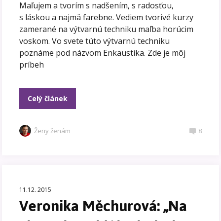
Maľujem a tvorím s nadšením, s radosťou,
s láskou a najmä farebne. Vediem tvorivé kurzy
zamerané na výtvarnú techniku maľba horúcim
voskom. Vo svete túto výtvarnú techniku
poznáme pod názvom Enkaustika. Zde je môj
príbeh
Celý článek
Ženy ženám
8
11.12. 2015
Veronika Měchurová: „Na