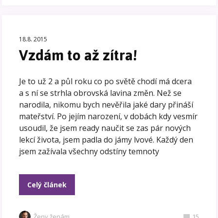
18.8. 2015
Vzdám to až zítra!
Je to už 2 a půl roku co po světě chodí má dcera
a s ní se strhla obrovská lavina změn. Než se
narodila, nikomu bych nevěřila jaké dary přináší
mateřství. Po jejím narození, v dobách kdy vesmír
usoudil, že jsem ready naučit se zas pár nových
lekcí života, jsem padla do jámy lvové. Každý den
jsem zažívala všechny odstíny temnoty
Celý článek
Ženy ženám
15