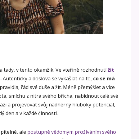
a tady, v tento okamžik. Ve vteřině rozhodnutí
žít
.
Autenticky a doslova se vykašlat na to,
co se má
 pravidla, řád své duše a žít. Méně přemýšlet a více
ivota, smíchu z nitra svého břicha, nabídnout celé své
ázi a projevovat svůj nádherný hluboký potenciál,
dý den a v každé činnosti.
pitelné, ale
postupně vědomým prožíváním svého