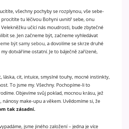
u ucítíte, všechny pochyby se rozplynou, vše sebe-
u procítíte tu léčivou Bohyni uvnitř sebe, onu
 Velekněžku učící nás moudrosti, bude zbytečné
líbit se. Jen začneme být, začneme vyhledávat
eme být samy sebou,
a dovolíme se skrze druhé
o my dotváříme ostatní. Je to báječně zařízené,
láska, cit, intuice, smyslné touhy, mocné instinkty,
nost. To jsme my. Všechny. Pochopíme-li to
arodíme. Objevíme svůj poklad, mocnou krásu, jež
, nánosy make-upu a věkem. Uvědomíme si, že
tom tak zásadní.
 vypadáme, jsme jiného založení – jedna je více