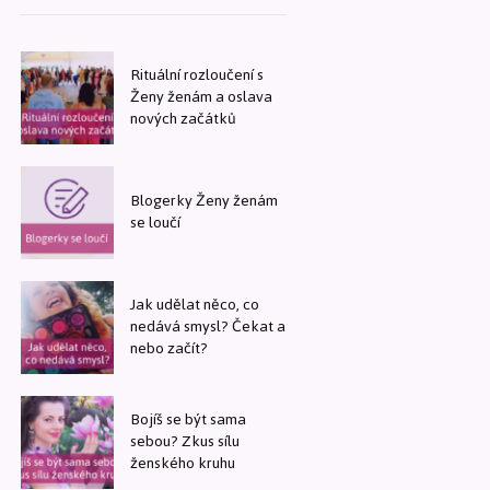
Rituální rozloučení s
Ženy ženám a oslava
nových začátků
Blogerky Ženy ženám
se loučí
Jak udělat něco, co
nedává smysl? Čekat a
nebo začít?
Bojíš se být sama
sebou? Zkus sílu
ženského kruhu