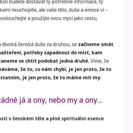
duší budete dostávat ty potřebné informace, ty
nkami neuchopíte, ale vaše tělo, duše a emoce ví –
poslouchejte a použijte svou mysl jako cestu,
na divoká ženská duše za druhou, se
začneme smát
 hašteření, potřeby zapadnout do míst, kam
aneme se chtít podobat jedna druhé.
Víme, že
áváme, že to, co nám chybí, je jen proto, že to
 ostatním, je jen proto, že to máme mít my.
žádné já a ony, nebo my a ony…
sti v ženském těle a plné spirituální esence