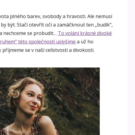
ota plného barev, svobody a hravosti. Ale nemusí
o by být. Stačí otevřít oči a zamáčknout ten „budík“,
 a nechceme se probudit…
To volání krásné divoké
uhem“ této společnosti uslyšíme
a už ho
řijmeme se v naší celistvosti a divokosti.