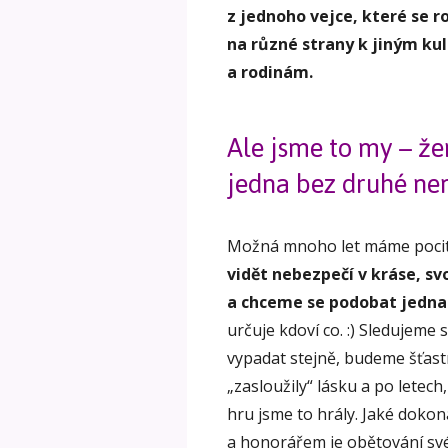
z jednoho vejce, které se r
na různé strany k jiným ku
a rodinám.
Ale jsme to my – že
jedna bez druhé ne
Možná mnoho let máme pocit
vidět nebezpečí v kráse, sv
a chceme se podobat jedna
určuje kdoví co. :) Sledujeme
vypadat stejně, budeme šťast
„zasloužily“ lásku a po letec
hru jsme to hrály. Jaké dokon
a honorářem je obětování své