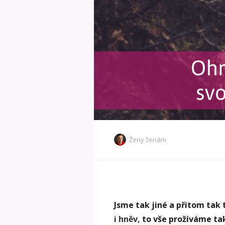
Ženy ženám
Jsme tak jiné a přitom tak
i hněv,
to vše prožíváme tak