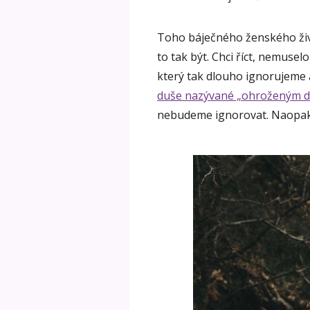
Toho báječného ženského živ
to tak být. Chci říct, nemusel
který tak dlouho ignorujeme
duše nazývané „ohroženým dr
nebudeme ignorovat. Naopak p