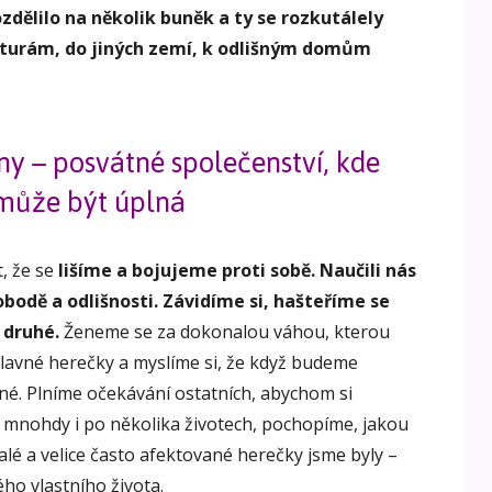
ozdělilo na několik buněk a ty se rozkutálely
lturám, do jiných zemí, k odlišným domům
ny – posvátné společenství, kde
může být úplná
, že se
lišíme a bojujeme proti sobě.
Naučili nás
obodě a odlišnosti. Závidíme si, hašteříme se
 druhé.
Ženeme se za dokonalou váhou, kterou
 slavné herečky a myslíme si, že když budeme
né. Plníme očekávání ostatních, abychom si
h, mnohdy i po několika životech, pochopíme, jakou
alé a velice často afektované herečky jsme byly –
ho vlastního života.