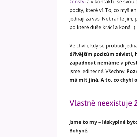
ženství
a v kontaktu se svou 
pocity, které ví. To, co myšle
jednají za vás. Nebraňte jim, 
po které duše kráčí a koná. :)
Ve chvíli, kdy se probudí jed
dřívějším pocitům závisti,
zapadnout nemáme a přest
jsme jedinečné. Všechny.
Pozn
má mít jiná. A to, co chybí
Vlastně neexistuje 
Jsme to my – láskyplné byto
Bohyně.