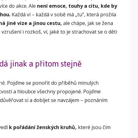
 více do akce. Ale
není emoce, touhy a citu, kde by
hou.
Každá ví – každá v sobě má „tu“, která prožila
má jiné vize a jinou cestu,
ale chápe, jak se žena
 vzrušení i rozkoš, ví, jaké to je strachovat se o děti
á jinak a přitom stejně
ně.
Pojďme se ponořit do příběhů minulých
stvosti a hloubce všechny propojené. Pojďme
 důvěřovat si a dobíjet se navzájem – poznáním
vedl
k pořádání ženských kruhů,
které jsou čím