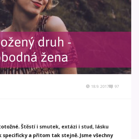
18.9. 2017
97
 totožné.
Štěstí i smutek, extázi i stud, lásku
 specificky a přitom tak stejně. Jsme všechny