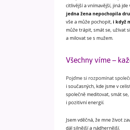
citlivější a vnímavější, jiná jde
jedna žena nepochopila dru
vše a může pochopit,
i když 
může trápit, smát se, užívat si
a milovat se s mužem.
Všechny víme – každ
Pojďme si rozpomínat společ
i současných, kde jsme v celi
společně meditovat, smát se,
i pozitivní energií.
Jsem vděčná, že mne život za
dál silnější a nádhernější.