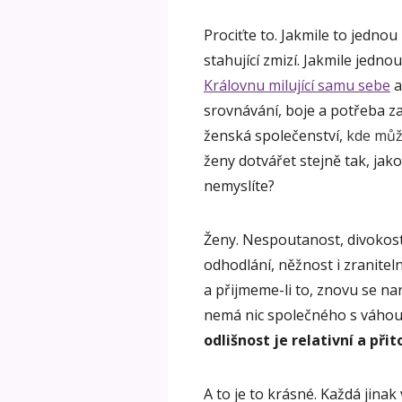
Prociťte to. Jakmile to jedno
stahující zmizí. Jakmile jedno
Královnu milující samu sebe
a
srovnávání, boje a potřeba za
ženská společenství,
kde můž
ženy dotvářet stejně tak, jak
nemyslíte?
Ženy. Nespoutanost, divokost, 
odhodlání, něžnost i zranitel
a přijmeme-li to, znovu se n
nemá nic společného s váhou
odlišnost je relativní a při
A to je to krásné. Každá jinak