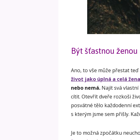
Být šťastnou ženou
Ano, to vše může přestat teď 
život jako úplná a celá žena
nebo nemá.
Najít svá vlastní
cítit. Otevřít dveře rozkoši ž
posvátné tělo každodenní ext
s kterým jsme sem přišly. Kaž
Je to možná zpočátku neucho