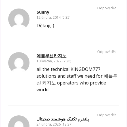
Odpovědět
Sunny
12 února, 2014 (5:35)
Děkuji;-)
Odpovědět
에볼루션카지노
10 května, 2022 (7:28)
all the technical KINGDOM777
solutions and staff we need for
에볼루
션 카지노
operators who provide
world
Odpovědět
پلتفرم تکنیک هوشمند دیجیتال
24 února, 2026 (13:37)