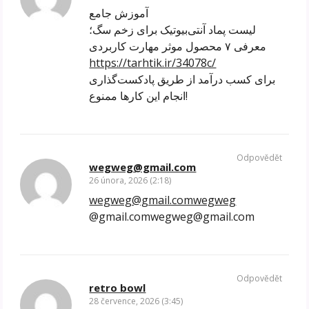
آموزش جامع
لیست پماد آنتی‌بیوتیک برای زخم سگ؛
معرفی ۷ محصول موثر مهارت کاربردی
https://tarhtik.ir/34078c/
برای کسب درآمد از طریق پادکست‌گذاری
انجام این کارها ممنوع!
Odpovědět
wegweg@gmail.com
26 února, 2026 (2:18)
wegweg@gmail.comwegweg
@gmail.comwegweg@gmail.com
Odpovědět
retro bowl
28 července, 2026 (3:45)