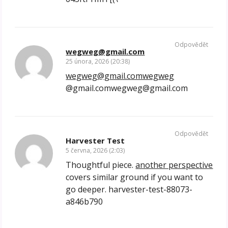
Odpovědět
wegweg@gmail.com
25 února, 2026 (20:38)
wegweg@gmail.comwegweg
@gmail.comwegweg@gmail.com
Odpovědět
Harvester Test
5 června, 2026 (2:03)
Thoughtful piece.
another perspective
covers similar ground if you want to
go deeper. harvester-test-88073-
a846b790