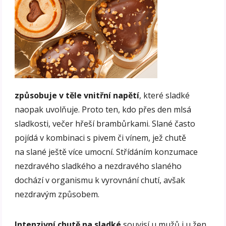
způsobuje v těle vnitřní napětí
, které sladké
naopak uvolňuje. Proto ten, kdo přes den mlsá
sladkosti, večer hřeší brambůrkami. Slané často
pojídá v kombinaci s pivem či vínem, jež chutě
na slané ještě více umocní. Střídáním konzumace
nezdravého sladkého a nezdravého slaného
dochází v organismu k vyrovnání chutí, avšak
nezdravým způsobem.
Intenzivní chutě na sladké
souvisí u mužů i u žen