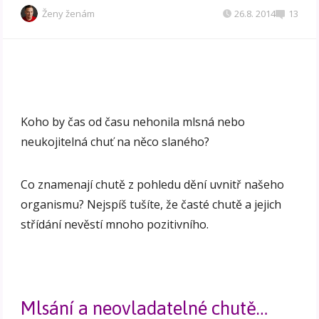
Ženy ženám
26.8. 2014
13
Koho by čas od času nehonila mlsná nebo
neukojitelná chuť na něco slaného?
Co znamenají chutě z pohledu dění uvnitř našeho
organismu? Nejspíš tušíte, že časté chutě a jejich
střídání nevěstí mnoho pozitivního.
Mlsání a neovladatelné chutě…