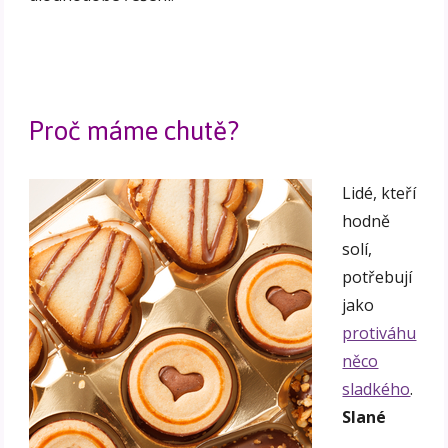
Proč máme chutě?
Lidé, kteří
hodně
solí,
potřebují
jako
protiváhu
něco
sladkého
.
Slané