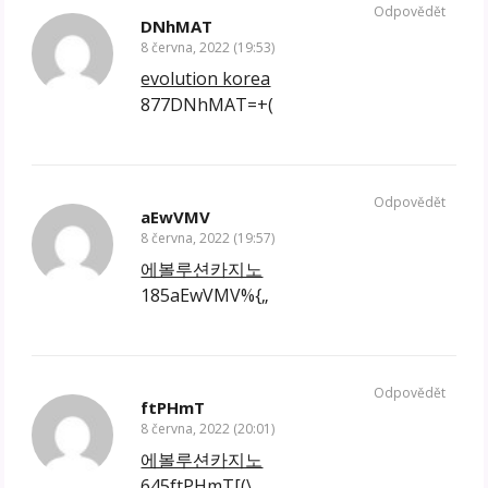
Odpovědět
DNhMAT
8 června, 2022 (19:53)
evolution korea
877DNhMAT=+(
Odpovědět
aEwVMV
8 června, 2022 (19:57)
에볼루션카지노
185aEwVMV%{„
Odpovědět
ftPHmT
8 června, 2022 (20:01)
에볼루션카지노
645ftPHmT[(\