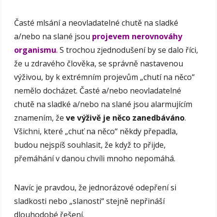
Časté mlsání a neovladatelné chutě na sladké
a/nebo na slané jsou
projevem nerovnováhy
organismu
. S trochou zjednodušení by se dalo říci,
že u zdravého člověka, se správně nastavenou
výživou, by k extrémním projevům „chutí na něco“
nemělo docházet. Časté a/nebo neovladatelné
chutě na sladké a/nebo na slané jsou alarmujícím
znamením, že
ve výživě je něco zanedbáváno
.
Všichni, které „chuť na něco“ někdy přepadla,
budou nejspíš souhlasit, že když to přijde,
přemáhání v danou chvíli mnoho nepomáhá.
Navíc je pravdou, že jednorázové odepření si
sladkosti nebo „slanosti“ stejně nepřináší
dlouhodobé řešení.