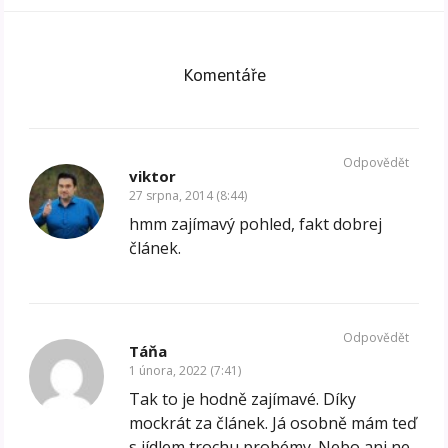
Komentáře
Odpovědět
viktor
27 srpna, 2014 (8:44)
hmm zajímavý pohled, fakt dobrej
článek.
Odpovědět
Táňa
1 února, 2022 (7:41)
Tak to je hodně zajímavé. Díky
mockrát za článek. Já osobně mám teď
s jídlem trochu probémy. Nebo ani ne