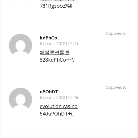
781RgsooZ%!!
Odpovědět
kdPhCo
8 června, 2022 (19:45)
에볼루션롤렛
828kdPhCo~~\
Odpovědět
uPOhDT
8 června, 2022 (19:49)
evolution casino
640uPOhDT+(,