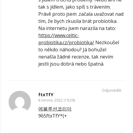
tak s jídlem, jako spíš s trávením.
Právě proto jsem .začala uvažovat nad
tím, že bych zkusila brát probiotika.
Na internetu jsem narazila na tato:
https://www.celtic-
probiotika.cz/probiotika/
Nezkoušel
to někdo náhodou? Já bohužel
nenašla žádné recenze, tak nevím
jestli jsou dobrá nebo špatná.
Odpovědět
ftxTfY
8 června, 2022 (19:29)
에볼루션코리아
965ftxTfY*(+