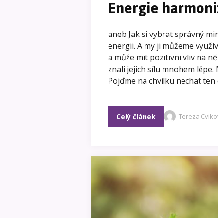
Energie harmoni
aneb Jak si vybrat správný min
energii. A my ji můžeme využí
a může mít pozitivní vliv na n
znali jejich sílu mnohem lépe
Pojďme na chvilku nechat ten d
Celý článek
Tereza Cviko