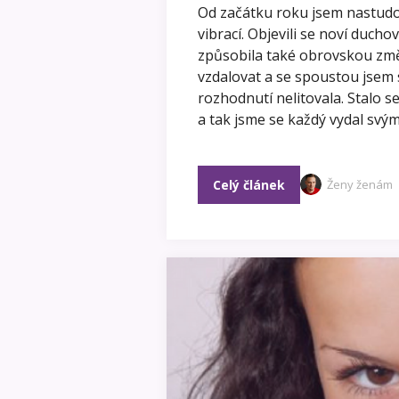
Od začátku roku jsem nastudo
vibrací. Objevili se noví duc
způsobila také obrovskou změn
vzdalovat a se spoustou jsem s
rozhodnutí nelitovala. Stalo s
a tak jsme se každý vydal sv
Celý článek
Ženy ženám