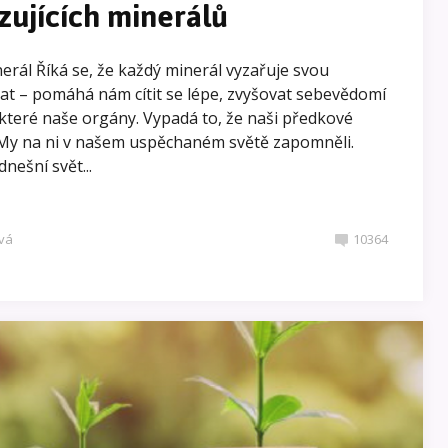
zujících minerálů
erál Říká se, že každý minerál vyzařuje svou
vat – pomáhá nám cítit se lépe, zvyšovat sebevědomí
ěkteré naše orgány. Vypadá to, že naši předkové
. My na ni v našem uspěchaném světě zapomněli.
nešní svět...
vá
10364