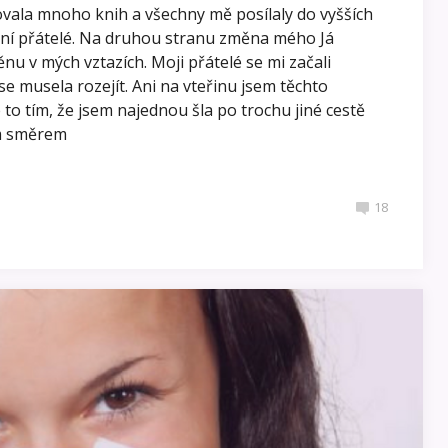
vala mnoho knih a všechny mě posílaly do vyšších
hovní přátelé. Na druhou stranu změna mého Já
u v mých vztazích. Moji přátelé se mi začali
e musela rozejít. Ani na vteřinu jsem těchto
e to tím, že jsem najednou šla po trochu jiné cestě
ým směrem
18