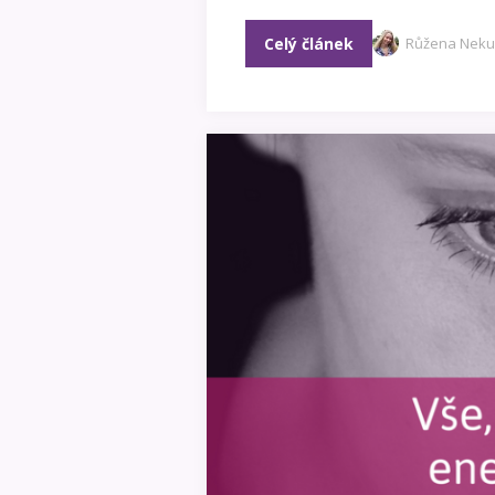
Celý článek
Růžena Nek