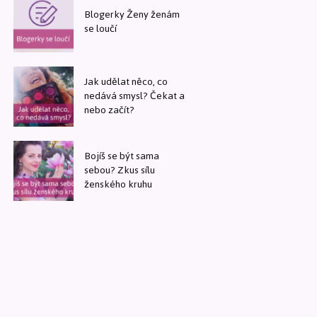
Blogerky Ženy ženám
se loučí
Jak udělat něco, co
nedává smysl? Čekat a
nebo začít?
Bojíš se být sama
sebou? Zkus sílu
ženského kruhu