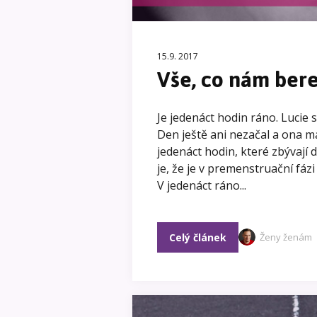
15.9. 2017
Vše, co nám bere 
Je jedenáct hodin ráno. Lucie s
Den ještě ani nezačal a ona má
jedenáct hodin, které zbývají 
je, že je v premenstruační fázi
V jedenáct ráno...
Celý článek
Ženy ženám