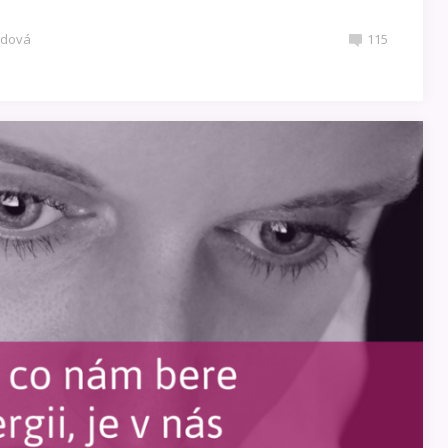
udová
115