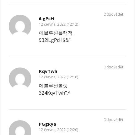
Odpovědět
iLgPcH
12 června, 2022 (12:12)
에볼루션블랙잭
932iLgPcH$&“
Odpovědět
KqvTwh
12 června, 2022 (12:16)
에볼루션롤렛
324KqvTwh“.^
Odpovědět
PGgRya
12 června, 2022 (12:20)