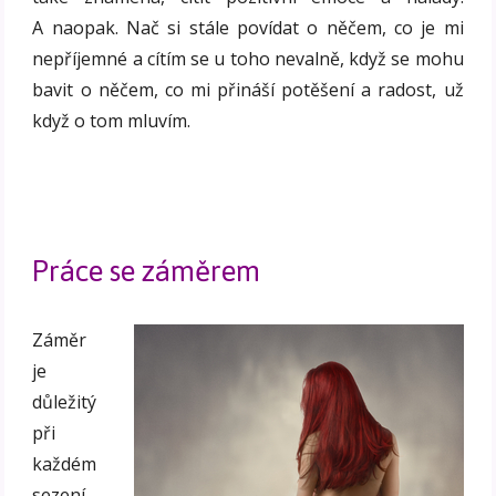
A naopak. Nač si stále povídat o něčem, co je mi
nepříjemné a cítím se u toho nevalně, když se mohu
bavit o něčem, co mi přináší potěšení a radost, už
když o tom mluvím.
Práce se záměrem
Záměr
je
důležitý
při
každém
sezení