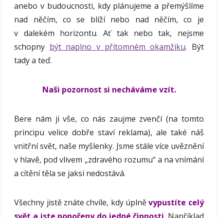
anebo v budoucnosti, kdy plánujeme a přemýšlíme
nad něčím, co se blíží nebo nad něčím, co je
v dalekém horizontu. Ať tak nebo tak, nejsme
schopny
být naplno v přítomném okamžiku
. Být
tady a teď.
Naši pozornost si necháváme vzít.
Bere nám ji vše, co nás zaujme zvenčí (na tomto
principu velice dobře staví reklama), ale také náš
vnitřní svět, naše myšlenky. Jsme stále více uvěznění
v hlavě, pod vlivem „zdravého rozumu“ a na vnímání
a cítění těla se jaksi nedostává.
Všechny jistě znáte chvíle, kdy úplně
vypustíte celý
svět a jste ponořeny do jedné činnosti
. Například