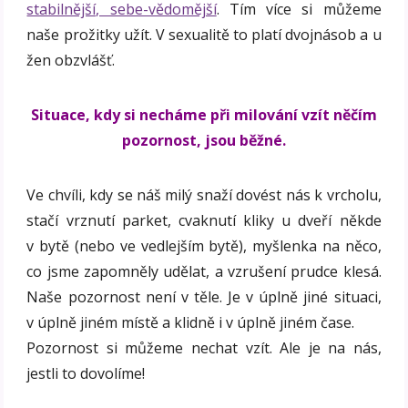
stabilnější, sebe-vědomější
. Tím více si můžeme
naše prožitky užít. V sexualitě to platí dvojnásob a u
žen obzvlášť.
Situace, kdy si necháme při milování vzít něčím
pozornost, jsou běžné.
Ve chvíli, kdy se náš milý snaží dovést nás k vrcholu,
stačí vrznutí parket, cvaknutí kliky u dveří někde
v bytě (nebo ve vedlejším bytě), myšlenka na něco,
co jsme zapomněly udělat, a vzrušení prudce klesá.
Naše pozornost není v těle. Je v úplně jiné situaci,
v úplně jiném místě a klidně i v úplně jiném čase.
Pozornost si můžeme nechat vzít. Ale je na nás,
jestli to dovolíme!