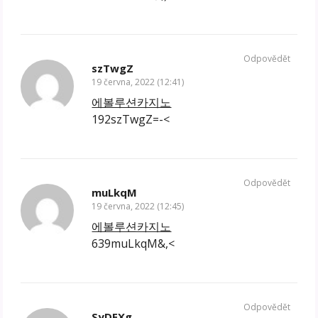
Odpovědět
szTwgZ
19 června, 2022 (12:41)
에볼루션카지노
192szTwgZ=-<
Odpovědět
muLkqM
19 června, 2022 (12:45)
에볼루션카지노
639muLkqM&,<
Odpovědět
SyDEXg