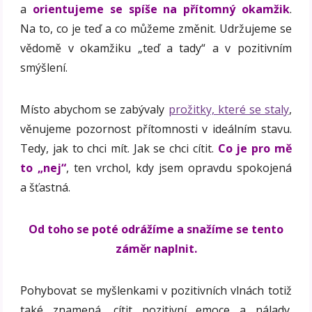
a
orientujeme se spíše na přítomný okamžik
.
Na to, co je teď a co můžeme změnit. Udržujeme se
vědomě v okamžiku „teď a tady“ a v pozitivním
smýšlení.
Místo abychom se zabývaly
prožitky, které se staly
,
věnujeme pozornost přítomnosti v ideálním stavu.
Tedy, jak to chci mít. Jak se chci cítit.
Co je pro mě
to „nej“
, ten vrchol, kdy jsem opravdu spokojená
a šťastná.
Od toho se poté odrážíme a snažíme se tento
záměr naplnit.
Pohybovat se myšlenkami v pozitivních vlnách totiž
také znamená, cítit pozitivní emoce a nálady.