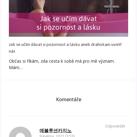
Jak se učím dávat si pozornost a lásku aneb drahokam uvnitř
nás
Občas si říkám, zda cesta k sobě má pro mě význam.
Mám…
Komentáře
Odpovědět
에볼루션카지노
9 května, 2022 (3:53)