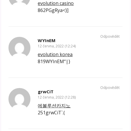
evolution casino
862PGgRya<}]
Odpovědět
WYInEM
12 června, 2022 (12:24)
evolution korea
819WYInEM“|}
Odpovědět
grwCiT
12 června, 2022 (12:28)
에볼루션카지노
251grwCiT`.(