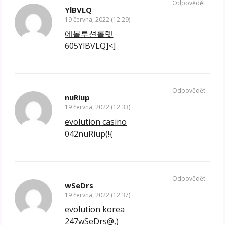
Odpovědět
YlBVLQ
19 června, 2022 (12:29)
에볼루션롤렛
605YlBVLQ]<]
Odpovědět
nuRiup
19 června, 2022 (12:33)
evolution casino
042nuRiup(!{
Odpovědět
wSeDrs
19 června, 2022 (12:37)
evolution korea
247wSeDrs@,)