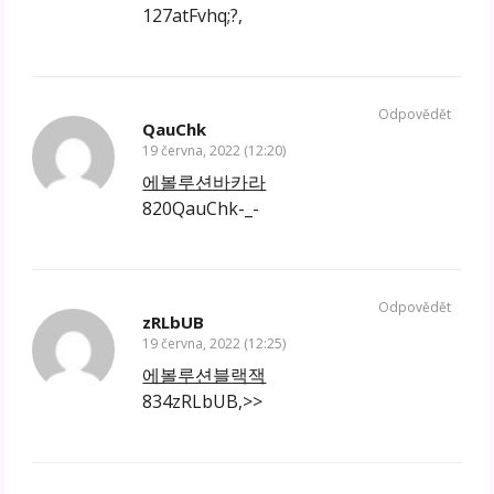
127atFvhq;?,
Odpovědět
QauChk
19 června, 2022 (12:20)
에볼루션바카라
820QauChk-_-
Odpovědět
zRLbUB
19 června, 2022 (12:25)
에볼루션블랙잭
834zRLbUB,>>