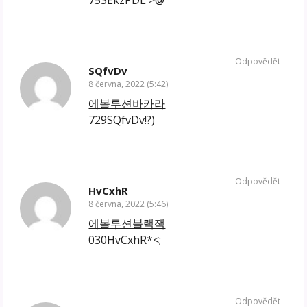
Odpovědět
SQfvDv
8 června, 2022 (5:42)
에볼루션바카라
729SQfvDv!?)
Odpovědět
HvCxhR
8 června, 2022 (5:46)
에볼루션블랙잭
030HvCxhR*<;
Odpovědět