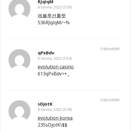
RJqIqM
8 června, 2022 (5:50)
에볼루션롤렛
536RJqIqM/~%
Odpovědět
qPxBdv
8 června, 2022 (5:54)
evolution casino
613qPxBdv>+_
Odpovědět
sDjotK
8 června, 2022 (5:58)
evolution korea
235sDjotK\$$