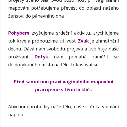
projevy svého těla. Svou pozornost při vaginálním
mapování potřebujeme převést do oblasti našeho
ženství, do pánevního dna.
Pohybem
zvyšujeme srdeční aktivitu, zrychlujeme
tok krve a probouzíme citlivost.
Zvuk
je zhmotnění
dechu. Dává nám svobodu projevu a uvolňuje naše
prožívání.
Dotyk
nám pomáhá zaměřit se
do dotýkaného místa na těle. Fokusovat se.
Před samotnou praxí vaginálního mapování
pracujeme s těmito klíči.
Abychom probudily naše tělo, naše cítění a vnímání
naplno.