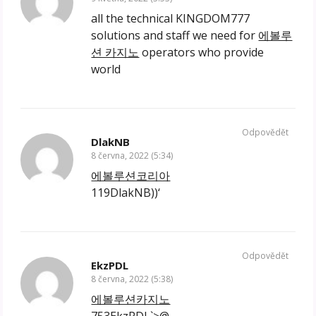
all the technical KINGDOM777
solutions and staff we need for
에볼루
션 카지노
operators who provide
world
Odpovědět
DlakNB
8 června, 2022 (5:34)
에볼루션코리아
119DlakNB))‘
Odpovědět
EkzPDL
8 června, 2022 (5:38)
에볼루션카지노
753EkzPDL`>@