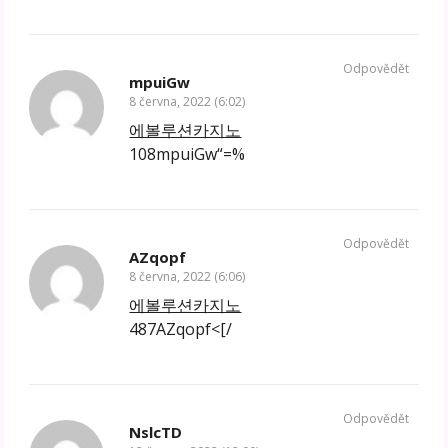
Odpovědět
mpuiGw
8 června, 2022 (6:02)
에볼루션카지노
108mpuiGw“=%
Odpovědět
AZqopf
8 června, 2022 (6:06)
에볼루션카지노
487AZqopf<[/
Odpovědět
NslcTD