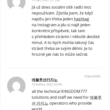
15 září, 2021 (17:26)
Já už dnes sociální sítě radši moc
nepoužívám. Zjistila jsem, že když
napíšu jen třeba jeden
hashtag
na Instagram a jdu si najít jeden
konkrétní příspěvek, tak tam
s přehledem strávím i několik desítek
minut. A to bych mohla takový čas
strávit třeba se svými dětmi. Je to
hrozné jak nás to může sežrat.
Odpovědět
에볼루션카지노
10 května, 2022 (6:59)
all the technical KINGDOM777
solutions and staff we need for
에볼루
션 카지노
operators who provide
world