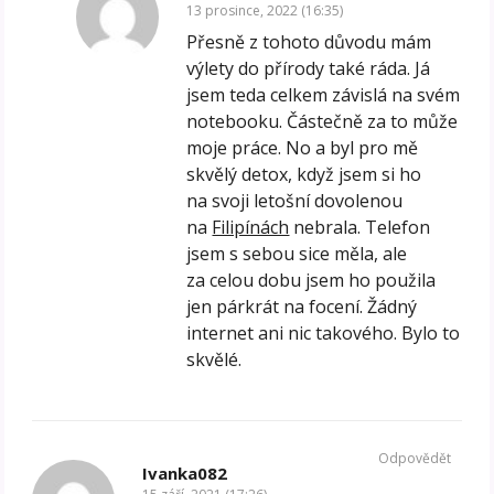
13 prosince, 2022 (16:35)
Přesně z tohoto důvodu mám
výlety do přírody také ráda. Já
jsem teda celkem závislá na svém
notebooku. Částečně za to může
moje práce. No a byl pro mě
skvělý detox, když jsem si ho
na svoji letošní dovolenou
na
Filipínách
nebrala. Telefon
jsem s sebou sice měla, ale
za celou dobu jsem ho použila
jen párkrát na focení. Žádný
internet ani nic takového. Bylo to
skvělé.
Odpovědět
Ivanka082