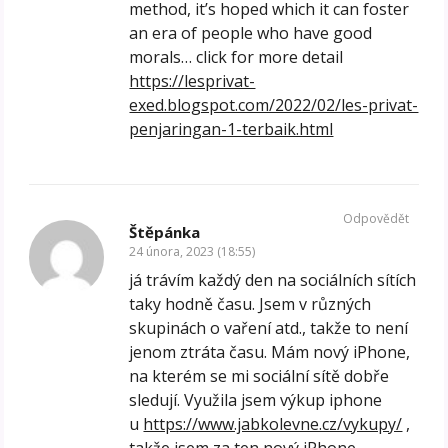
method, it’s hoped which it can foster
an era of people who have good
morals… click for more detail
https://lesprivat-
exed.blogspot.com/2022/02/les-privat-
penjaringan-1-terbaik.html
Odpovědět
Štěpánka
24 února, 2023 (18:55)
já trávím každý den na sociálních sítích
taky hodně času. Jsem v různých
skupinách o vaření atd., takže to není
jenom ztráta času. Mám nový iPhone,
na kterém se mi sociální sítě dobře
sledují. Využila jsem výkup iphone
u
https://www.jabkolevne.cz/vykupy/
,