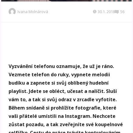
Ivana Molnárová
30.1. 2018
56
Vyzvánění telefonu oznamuje, že už je ráno.
Vezmete telefon do ruky, vypnete melodii
budíku a zapnete si svůj oblíbený hudební
playlist. Jdete se obléct, učesat a nalíčit. Sluší
vám to, a tak si svůj odraz v zrcadle vyfotíte.
Během snídaně si prohlížíte fotografie, které
vaši přátelé umístili na Instagram. Nechcete
zůstat pozadu, a tak zveřejníte své koupelnové
selfíčko. Cestu do práce trávíte kontrolováním