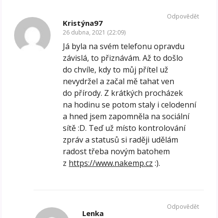
Odpovědět
Kristýna97
26 dubna, 2021 (22:09)
Já byla na svém telefonu opravdu
závislá, to přiznávám. Až to došlo
do chvíle, kdy to můj přítel už
nevydržel a začal mě tahat ven
do přírody. Z krátkých procházek
na hodinu se potom staly i celodenní
a hned jsem zapomněla na sociální
sítě :D. Teď už místo kontrolování
zpráv a statusů si raději udělám
radost třeba novým batohem
z
https://www.nakemp.cz
:).
Odpovědět
Lenka