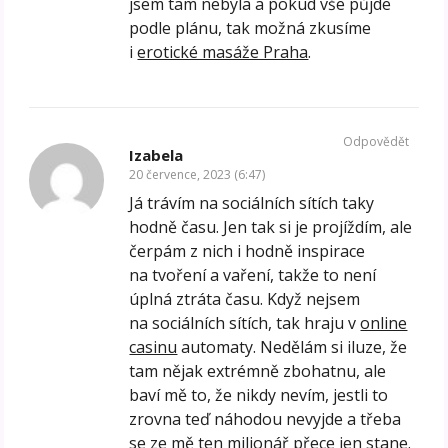
jsem tam nebyla a pokud vše půjde
podle plánu, tak možná zkusíme
i
erotické masáže Praha
.
Odpovědět
Izabela
20 července, 2023 (6:47)
Já trávím na sociálních sítích taky
hodně času. Jen tak si je projíždím, ale
čerpám z nich i hodně inspirace
na tvoření a vaření, takže to není
úplná ztráta času. Když nejsem
na sociálních sítích, tak hraju v
online
casinu
automaty. Nedělám si iluze, že
tam nějak extrémně zbohatnu, ale
baví mě to, že nikdy nevím, jestli to
zrovna teď náhodou nevyjde a třeba
se ze mě ten milionář přece jen stane.