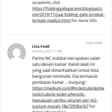
occasions, click
https://foldinggategaransi.blogspot.c
om/2019/11/jual-folding-gate-produk-
terbaik-madiun.html
for more info.
Odpovědět
Lita Foell
9 února, 2021 (11:00)
Partisi WC kubikal merupakan salah
satu desain kamar mandi ialah ini
yang saat dimanfaatkan untuk bisa
bangunan minimalis. Dia termasuk
pembatas kamar … kunjungi
https://medium.com/@toiletcubiclephe
nolic/cubicle-toilet-phenolic-
kepulauan-seribu-ukuran-per-m2-
custom-murah-18e72930a167
for