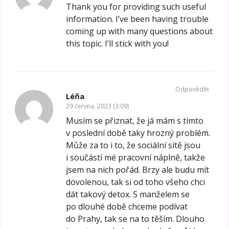
Thank you for providing such useful
information. I’ve been having trouble
coming up with many questions about
this topic. I’ll stick with you!
Odpovědět
Léňa
29 června, 2023 (3:09)
Musím se přiznat, že já mám s tímto
v poslední době taky hrozný problém.
Může za to i to, že sociální sítě jsou
i součástí mé pracovní náplně, takže
jsem na nich pořád. Brzy ale budu mít
dovolenou, tak si od toho všeho chci
dát takový detox. S manželem se
po dlouhé době chceme podívat
do Prahy, tak se na to těším. Dlouho