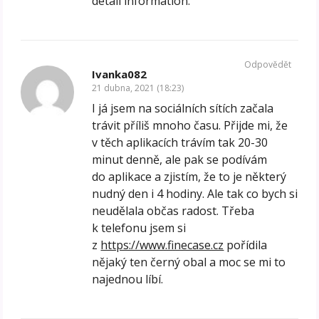
detail information.
Odpovědět
Ivanka082
21 dubna, 2021 (18:23)
I já jsem na sociálních sítích začala
trávit příliš mnoho času. Přijde mi, že
v těch aplikacích trávím tak 20-30
minut denně, ale pak se podívám
do aplikace a zjistím, že to je některý
nudný den i 4 hodiny. Ale tak co bych si
neudělala občas radost. Třeba
k telefonu jsem si
z
https://www.finecase.cz
pořídila
nějaký ten černý obal a moc se mi to
najednou líbí.