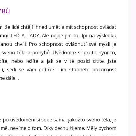
YBŮ
, že lidé chtějí ihned umět a mít schopnost ovládat
mni TEĎ A TADY. Ale nejde jim to, lpí na výsledku
anou chvíli. Pro schopnost ovládnutí své mysli je
í svého těla a pohybů. Uvědomte si proto nyní to,
díte, nebo ležíte a jak se v té pozici cítíte. Jste
ni), sedí se vám dobře? Tím stáhnete pozornost
ďme dále…
e po uvědomění si sebe sama, jakožto svého těla, je
ě, nevíme o tom. Díky dechu žijeme. Měly bychom