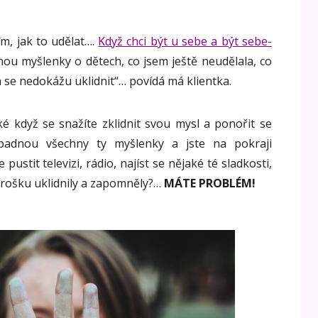
ím, jak to udělat….
Když chci být u sebe a být sebe-
u myšlenky o dětech, co jsem ještě neudělala, co
 se nedokážu uklidnit“… povídá má klientka.
když se snažíte zklidnit svou mysl a ponořit se
padnou všechny ty myšlenky a jste na pokraji
 pustit televizi, rádio, najíst se nějaké té sladkosti,
e trošku uklidnily a zapomněly?…
MÁTE PROBLÉM!