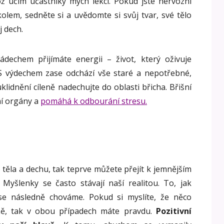
ož učím účastníky mých lekcí. Pokud jste nervózní
kolem, sedněte si a uvědomte si svůj tvar, své tělo
j dech.
dechem přijímáte energii – život, který oživuje
S výdechem zase odchází vše staré a nepotřebné,
klidnění cíleně nadechujte do oblasti břicha. Břišní
ní orgány a
pomáhá k odbourání stresu.
 těla a dechu, tak teprve můžete přejít k jemnějším
yšlenky se často stávají naší realitou. To, jak
 se následně chováme. Pokud si myslíte, že něco
ě, tak v obou případech máte pravdu.
Pozitivní