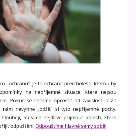
pro „ochranu“, je to ochrana před bolestí, kterou by
vzpomínky na nepříjemné situace, které nejsou
em. Pokud se chceme oprostit od závislostí a žít
 nám nevyhne „odžít“ si tyto nepříjemné pocity.
hlouběji, musíme nejdříve přijmout bolesti, které
řijít odpuštění.
Odpouštíme hlavně samy sobě!