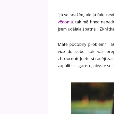
“Já se snažím, ale já fakt nev
vědomá,
tak mě hned napadno
jsem udělala špatně… Zkrátka
Máte podobný problém? Také 
více do sebe, tak vás pře
zhroucení? Jdete si raději zase
zapálit si cigaretu, abyste s