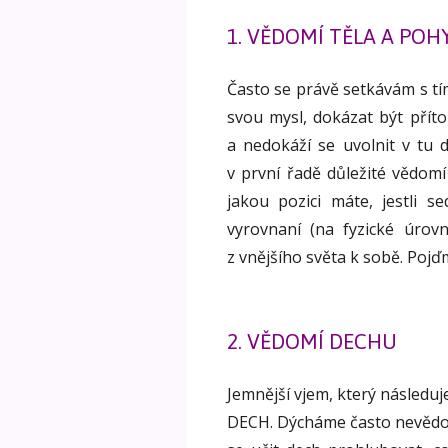
1. VĚDOMÍ TĚLA A POH
Často se právě setkávám s tím
svou mysl, dokázat být příto
a nedokáží se uvolnit v tu d
v první řadě důležité vědom
jakou pozici máte, jestli se
vyrovnaní (na fyzické úrov
z vnějšího světa k sobě. Poj
2. VĚDOMÍ DECHU
Jemnější vjem, který následuj
DECH. Dýcháme často nevědom