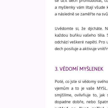
se učit dech prohlubovat, c
a myšlenky vám lítají všude 
a následně se zaměřte na svů
Uvědomte si, že dýcháte. Ná
každou buňku vašeho těla. 
odchází veškeré napětí. Pro u
dech posiluje a aktivuje vnitř
3. VĚDOMÍ MYŠLENEK
Poté, co jste si vědomy svého
vjemům a to je vaše MYSL. M
smýšlíme, ovlivňuje to, jak
dopadne dobře, nebo špatn