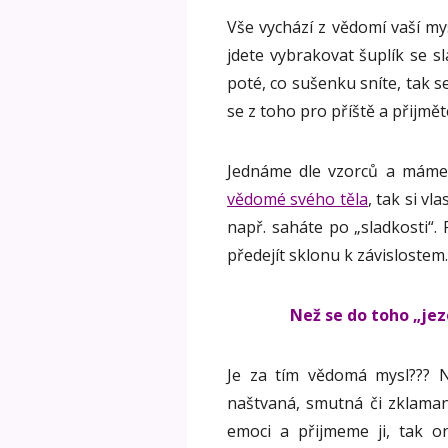
Vše vychází z vědomí vaší my
jdete vybrakovat šuplík se sl
poté, co sušenku sníte, tak s
se z toho pro příště a přijmět
Jednáme dle vzorců a máme 
vědomé svého těla
, tak si v
např. saháte po „sladkosti“
předejít sklonu k závislostem.
Než se do toho „jeze
Je za tím vědomá mysl??? 
naštvaná, smutná či zklaman
emoci a přijmeme ji, tak o