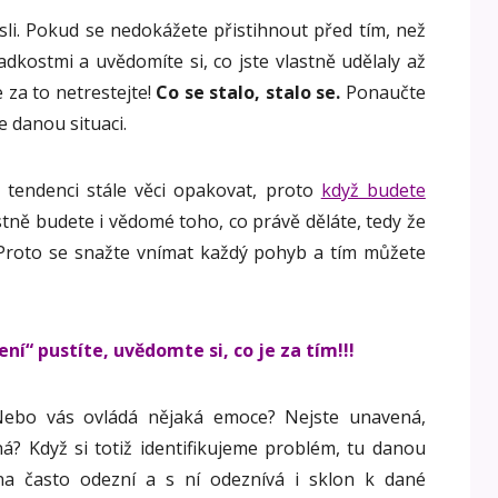
sli. Pokud se nedokážete přistihnout před tím, než
adkostmi a uvědomíte si, co jste vlastně udělaly až
e za to netrestejte!
Co se stalo, stalo se.
Ponaučte
e danou situaci.
tendenci stále věci opakovat, proto
když budete
lastně budete i vědomé toho, co právě děláte, tedy že
. Proto se snažte vnímat každý pohyb a tím můžete
ní“ pustíte, uvědomte si, co je za tím!!!
Nebo vás ovládá nějaká emoce? Nejste unavená,
á? Když si totiž identifikujeme problém, tu danou
na často odezní a s ní odeznívá i sklon k dané