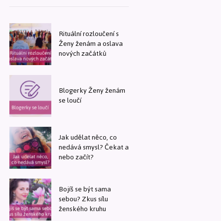
Rituální rozloučení s
Ženy ženám a oslava
nových začátků
Blogerky Ženy ženám
se loučí
Jak udělat něco, co
nedává smysl? Čekat a
nebo začít?
Bojíš se být sama
sebou? Zkus sílu
ženského kruhu