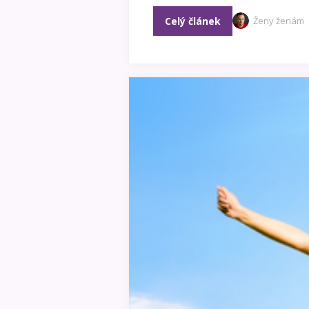
Celý článek
Ženy ženám