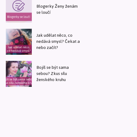
Blogerky Ženy ženám
se loučí
Jak udělat něco, co
nedává smysl? Čekat a
nebo začít?
Bojíš se být sama
sebou? Zkus sílu
ženského kruhu