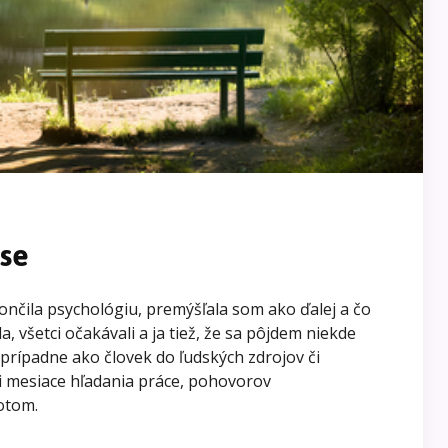
se
nčila psychológiu, premýšľala som ako ďalej a čo
, všetci očakávali a ja tiež, že sa pôjdem niekde
prípadne ako človek do ľudských zdrojov či
ri mesiace hľadania práce, pohovorov
votom.