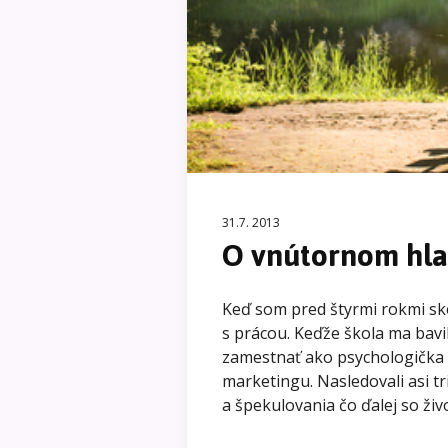
31.7. 2013
O vnútornom hla
Keď som pred štyrmi rokmi sko
s prácou. Keďže škola ma bavila
zamestnať ako psychologička 
marketingu. Nasledovali asi t
a špekulovania čo ďalej so ži