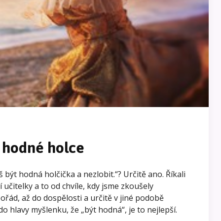
 hodné holce
š být hodná holčička a nezlobit.“? Určitě ano. Říkali
 učitelky a to od chvíle, kdy jsme zkoušely
pořád, až do dospělosti a určitě v jiné podobě
 do hlavy myšlenku, že „být hodná“, je to nejlepší.