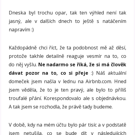
Dneska byl trochu opar, tak ten výhled není tak
jasný, ale v dalších dnech to ještě s natáčením
napravím :)
Každopádně chci říct, že ta podobnost mě až děsí,
protože takhle detailně reaguje vesmír na to, co
do něj vyšlu.
Ne nadarmo se říká, že si má člověk
dávat pozor na to, co si přeje
:) Náš aktuální
domeček jsem našla v lednu na Airbnb.com. Hned
jsem věděla, že to je ten pravý, ale bylo to příliš
troufalé přání. Korespondovalo ale s objednávkou.
A tak jsem se rozhodla, že právě tady budeme.
V době, kdy na mém účtu bylo pár tisíc a v podstatě
jsem netušila, co se bude dít v následujících