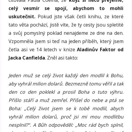
celý vesmír se spojí, abychom to mohli
uskutečnit.
Pokud jste však četli knihu, ze které
tato věta pochází, jistě víte, že ty cesty jsou spletité
a svůj pomyslný poklad nenajdeme ze dne na den.
Vzpomněla jsem si teď na jeden příběh, který jsem
četla asi ve 14 letech v knize
Aladinův Faktor od
Jacka Canfielda
. Zněl asi takto:
Jeden muž se celý život každý den modlil k Bohu,
aby vyhrál milion dolarů. Bezmezně tomu věřil a tak
den co den poklekl a prosil Boha o tuto výhru.
Přišlo stáří a muž zemřel. Přišel do nebe a ptá se
Boha: „Celý život jsem se k tobě modlil, abych
vyhrál milion dolarů, proč jsi mi mou modlitbu
nesplnil?“. A Bůh odpověděl: „Moc rád bych splnil,