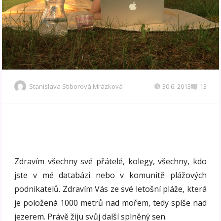
Stanislava Stiborová Mrázková
30.6. 2013
13
Zdravím všechny své přátelé, kolegy, všechny, kdo
jste v mé databázi nebo v komunitě plážových
podnikatelů. Zdravím Vás ze své letošní pláže, která
je položená 1000 metrů nad mořem, tedy spíše nad
jezerem. Právě žiju svůj další splněný sen.