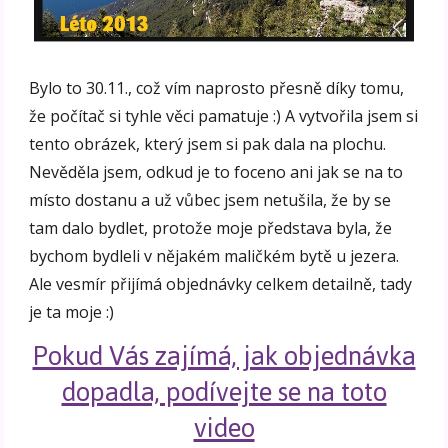
Bylo to 30.11., což vím naprosto přesně díky tomu,
že počítač si tyhle věci pamatuje :) A vytvořila jsem si
tento obrázek, který jsem si pak dala na plochu.
Nevěděla jsem, odkud je to foceno ani jak se na to
místo dostanu a už vůbec jsem netušila, že by se
tam dalo bydlet, protože moje představa byla, že
bychom bydleli v nějakém maličkém bytě u jezera.
Ale vesmír přijímá objednávky celkem detailně, tady
je ta moje :)
Pokud Vás zajímá, jak objednávka
dopadla, podívejte se na toto
video