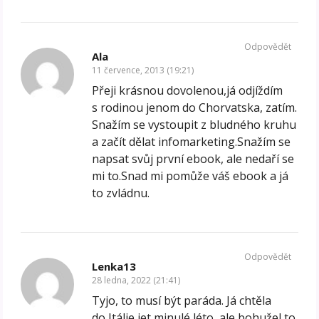
Odpovědět
Ala
11 července, 2013 (19:21)
Přeji krásnou dovolenou,já odjíždím
s rodinou jenom do Chorvatska, zatím.
Snažím se vystoupit z bludného kruhu
a začít dělat infomarketing.Snažím se
napsat svůj první ebook, ale nedaří se
mi to.Snad mi pomůže váš ebook a já
to zvládnu.
Odpovědět
Lenka13
28 ledna, 2022 (21:41)
Tyjo, to musí být paráda. Já chtěla
do Itálie jet minulé léto, ale bohužel to