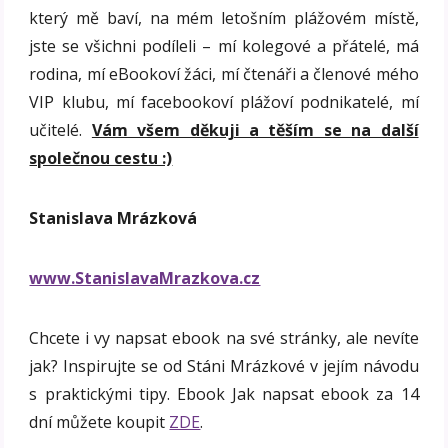
který mě baví, na mém letošním plážovém místě,
jste se všichni podíleli – mí kolegové a přátelé, má
rodina, mí eBookoví žáci, mí čtenáři a členové mého
VIP klubu, mí facebookoví plážoví podnikatelé, mí
učitelé.
Vám všem děkuji a těším se na další
společnou cestu :)
Stanislava Mrázková
www.StanislavaMrazkova.cz
Chcete i vy napsat ebook na své stránky, ale nevíte
jak? Inspirujte se od Stáni Mrázkové v jejím návodu
s praktickými tipy. Ebook Jak napsat ebook za 14
dní můžete koupit
ZDE
.