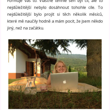
Formuje vás to. Vlastně tenhle sen byl cíl, ale to
nejdůležitější nebylo dosáhnout tohohle cíle. To
nejdůležitější bylo projít si těch několik měsíců,
které mě naučily hodně a mám pocit, že jsem někdo
jiný, než na začátku.