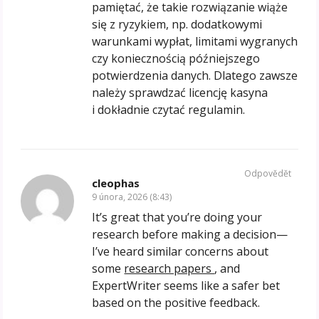
pamiętać, że takie rozwiązanie wiąże
się z ryzykiem, np. dodatkowymi
warunkami wypłat, limitami wygranych
czy koniecznością późniejszego
potwierdzenia danych. Dlatego zawsze
należy sprawdzać licencję kasyna
i dokładnie czytać regulamin.
Odpovědět
cleophas
9 února, 2026 (8:43)
It’s great that you’re doing your
research before making a decision—
I’ve heard similar concerns about
some
research papers
, and
ExpertWriter seems like a safer bet
based on the positive feedback.