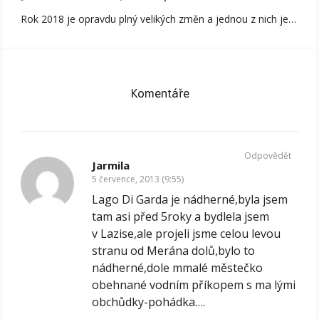
Rok 2018 je opravdu plný velikých změn a jednou z nich je…
Komentáře
Odpovědět
Jarmila
5 července, 2013 (9:55)
Lago Di Garda je nádherné,byla jsem
tam asi před 5roky a bydlela jsem
v Lazise,ale projeli jsme celou levou
stranu od Merána dolů,bylo to
nádherné,dole mmalé městečko
obehnané vodním příkopem s ma lými
obchůdky-pohádka….