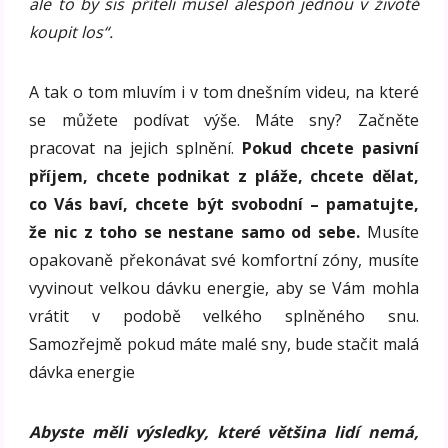
ale to by sis příteli musel alespoň jednou v životě
koupit los“.
A tak o tom mluvím i v tom dnešním videu, na které
se můžete podívat výše. Máte sny? Začněte
pracovat na jejich splnění.
Pokud chcete pasivní
příjem, chcete podnikat z pláže, chcete dělat,
co Vás baví, chcete být svobodní – pamatujte,
že nic z toho se nestane samo od sebe.
Musíte
opakovaně překonávat své komfortní zóny, musíte
vyvinout velkou dávku energie, aby se Vám mohla
vrátit v podobě velkého splněného snu.
Samozřejmě pokud máte malé sny, bude stačit malá
dávka energie
Abyste měli výsledky, které většina lidí nemá,