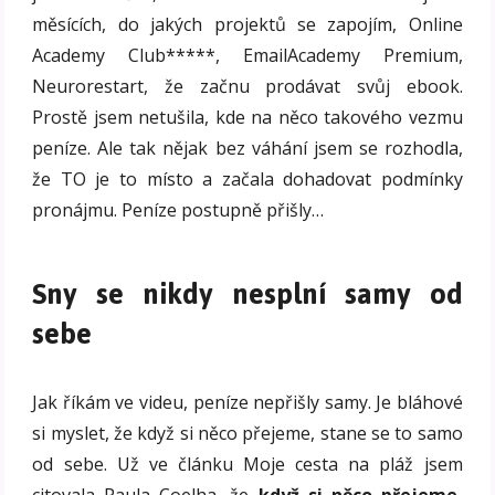
měsících, do jakých projektů se zapojím, Online
Academy Club*****, EmailAcademy Premium,
Neurorestart, že začnu prodávat svůj ebook.
Prostě jsem netušila, kde na něco takového vezmu
peníze. Ale tak nějak bez váhání jsem se rozhodla,
že TO je to místo a začala dohadovat podmínky
pronájmu. Peníze postupně přišly…
Sny se nikdy nesplní samy od
sebe
Jak říkám ve videu, peníze nepřišly samy. Je bláhové
si myslet, že když si něco přejeme, stane se to samo
od sebe. Už ve článku Moje cesta na pláž jsem
citovala Paula Coelha, že
když si něco přejeme,