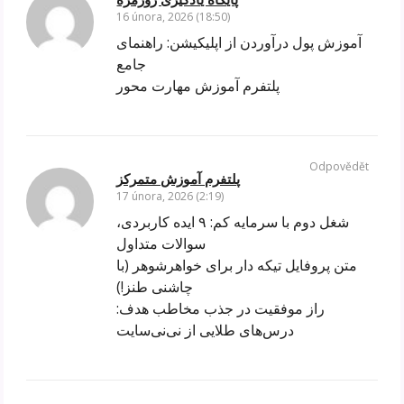
16 února, 2026 (18:50)
آموزش پول درآوردن از اپلیکیشن: راهنمای
جامع
پلتفرم آموزش مهارت محور
Odpovědět
پلتفرم آموزش متمرکز
17 února, 2026 (2:19)
شغل دوم با سرمایه کم: ۹ ایده کاربردی،
سوالات متداول
متن پروفایل تیکه دار برای خواهرشوهر (با
چاشنی طنز!)
راز موفقیت در جذب مخاطب هدف:
درس‌های طلایی از نی‌نی‌سایت