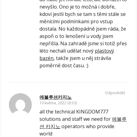
nevyšlo. Ono je to možná i dobře,
kdoví jestli bych se tam s těmi stále se
měnícími podmínkami pro vstup
dostala. No každopádně jsem ráda, že
aspoň o to lenošení u vody jsem
nepřišla. Na zahradě jsme si totiž přes
léto nechali udělat nový
plastový
bazén
, takže jsem u něj strávila
poměrně dost času. :)
Odpovědět
에볼루션카지노
10 května, 2022 (6:53)
all the technical KINGDOM777
solutions and staff we need for
에볼루
션 카지노
operators who provide
world