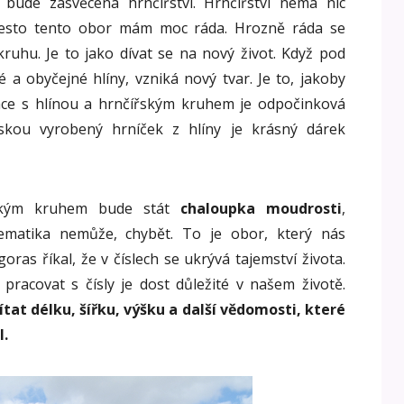
 bude zasvěcena hrnčířství. Hrnčířství nemá nic
řesto tento obor mám moc ráda. Hrozně ráda se
ruhu. Je to jako dívat se na nový život. Když pod
a obyčejné hlíny, vzniká nový tvar. Je to, jakoby
ráce s hlínou a hrnčířským kruhem je odpočinková
áskou vyrobený hrníček z hlíny je krásný dárek
řským kruhem bude stát
chaloupka moudrosti
,
ematika nemůže, chybět. To je obor, který nás
goras říkal, že v číslech se ukrývá tajemství života.
pracovat s čísly je dost důležité v našem životě.
at délku, šířku, výšku a další vědomosti, které
l.