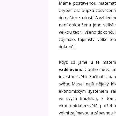
Máme postavenou matemati
chybět chaloupka zasvěcená f
do našich znalostí. A vzhledem 
není dokončena jeho velká 
velkou teorii všeho dokončí.
zajímalo, tajemství velké te
dokončit.
Když už jsme u té matema
vzdělávání.
Dlouho mě zajíma
investor světa. Začínal s pa
světa. Musel najít nějaký k
ekonomickým systémem žádn
ve svých knížkách, k tom
ekonomickém světě, potřebuj
velmi zajímavou a zábavnou h