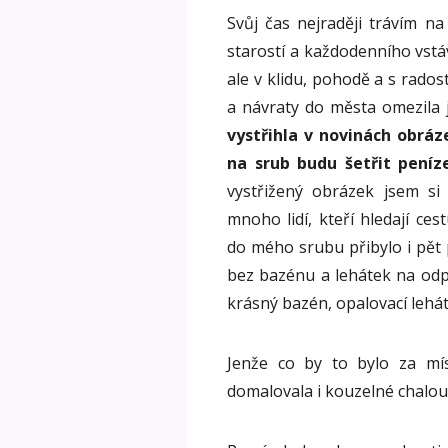
Svůj čas nejraději trávím n
starostí a každodenního vstáv
ale v klidu, pohodě a s radost
a návraty do města omezila
vystřihla v novinách obrá
na srub budu šetřit peníz
vystřižený obrázek jsem si 
mnoho lidí, kteří hledají ce
do mého srubu přibylo i pět 
bez bazénu a lehátek na od
krásný bazén, opalovací lehát
Jenže co by to bylo za m
domalovala i kouzelné chalo