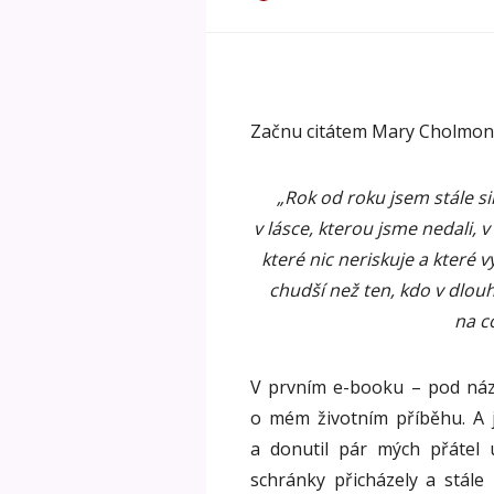
Začnu citátem Mary Cholmon
„Rok od roku jsem stále s
v lásce, kterou jsme nedali, v
které nic neriskuje a které 
chudší než ten, kdo v dlou
na c
V prvním e-booku – pod n
o mém životním příběhu. A 
a donutil pár mých přátel
schránky přicházely a stále