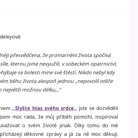
deleyové:
ilněji přesvědčena, že promarnění života spočívá
 síle, kterou jsme nevyužili, v sobeckém opatrnictví,
vyhýbaje se bolesti mine své štěstí. Nikdo nebyl kdy
hém běhu života alespoň jednou ,,nepovolil otěže
o největší možnou délku,,.“
ázvem
,,Slyšte hlas svého srdce,,
jste se dozvěděli
jsem moc ráda, že můj příběh pomohl, inspiroval
 uvažovat o svém životě jinak. Díky tomu do mé
 přicházejí děkovné zprávy a já za ně moc děkuji.