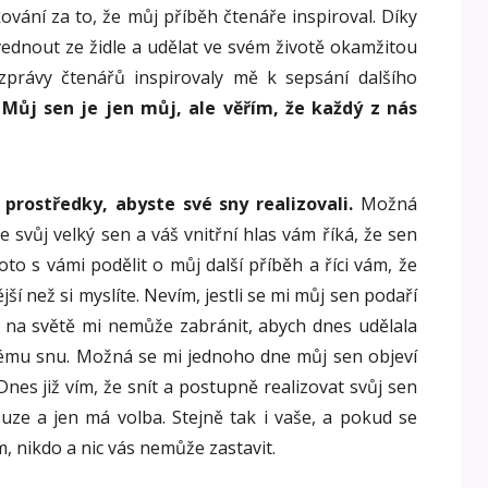
ání za to, že můj příběh čtenáře inspiroval. Díky
ednout ze židle a udělat ve svém životě okamžitou
právy čtenářů inspirovaly mě k sepsání dalšího
.
Můj sen je jen můj, ale věřím, že každý z nás
prostředky, abyste své sny realizovali.
Možná
e svůj velký sen a váš vnitřní hlas vám říká, že sen
to s vámi podělit o můj další příběh a říci vám, že
í než si myslíte. Nevím, jestli se mi můj sen podaří
do na světě mi nemůže zabránit, abych dnes udělala
svému snu. Možná se mi jednoho dne můj sen objeví
Dnes již vím, že snít a postupně realizovat svůj sen
ze a jen má volba. Stejně tak i vaše, a pokud se
, nikdo a nic vás nemůže zastavit.