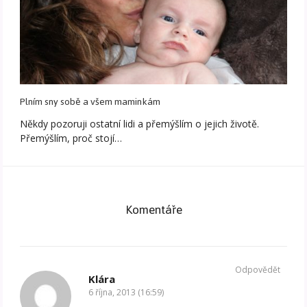
Plním sny sobě a všem maminkám
Někdy pozoruji ostatní lidi a přemýšlím o jejich životě.
Přemýšlím, proč stojí…
Komentáře
Odpovědět
Klára
6 října, 2013 (16:59)