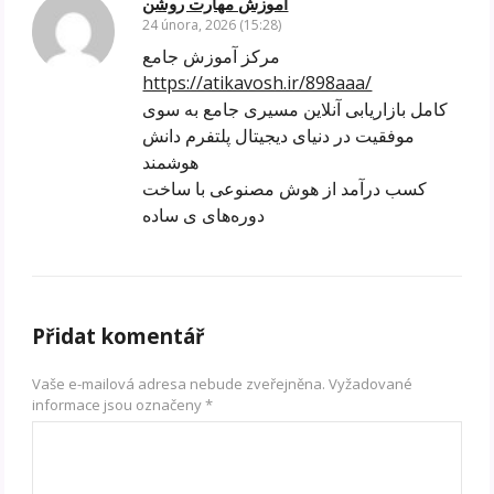
آموزش مهارت روشن
24 února, 2026 (15:28)
مرکز آموزش جامع
https://atikavosh.ir/898aaa/
کامل بازاریابی آنلاین مسیری جامع به سوی
موفقیت در دنیای دیجیتال پلتفرم دانش
هوشمند
کسب درآمد از هوش مصنوعی با ساخت
دوره‌های ی ساده
Přidat komentář
Vaše e-mailová adresa nebude zveřejněna.
Vyžadované
informace jsou označeny
*