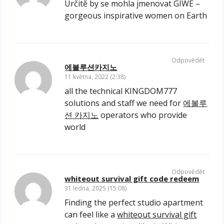
Určitě by se mohla jmenovat GIWE –
gorgeous inspirative women on Earth
Odpovědět
에볼루션카지노
11 května, 2022 (2:38)
all the technical KINGDOM777
solutions and staff we need for
에볼루
션 카지노
operators who provide
world
Odpovědět
whiteout survival gift code redeem
31 ledna, 2025 (15:08)
Finding the perfect studio apartment
can feel like a
whiteout survival gift