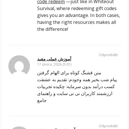
code redeem
—just like in Whiteout
Survival, where redeeming gift codes
gives you an advantage. In both cases,
having the right resources makes all
the difference!
Odpovědět
آموزش عملی مفید
17 února, 2026 (5:01)
متن قشنگ کوتاه برای الهام گرفتن
پیام شب بخیر همه وجودم: تقدیم به عشقت
کسب درآمد بدون سرمایه: چکیده تجربیات
ارزشمند کاربران نی نی سایت و راهنمای
جامع
Odpovědět