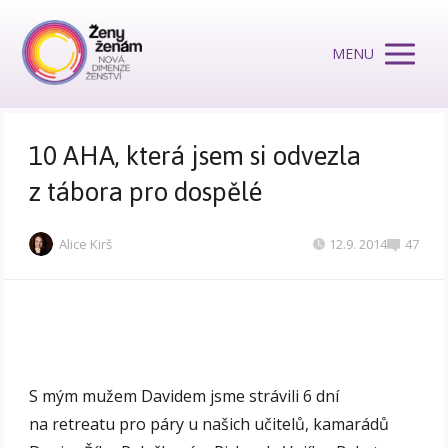
MENU
10 AHA, která jsem si odvezla
z tábora pro dospělé
Alice Kirš
12.9. 2014
47
S mým mužem Davidem jsme strávili 6 dní
na retreatu pro páry u našich učitelů, kamarádů