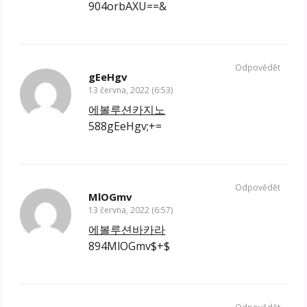
904orbAXU==&
Odpovědět
gEeHgv
13 června, 2022 (6:53)
에볼루션카지노
588gEeHgv;+=
Odpovědět
MlOGmv
13 června, 2022 (6:57)
에볼루션바카라
894MlOGmv$+$