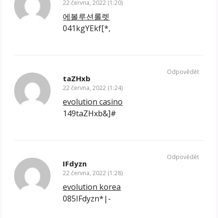
22 června, 2022 (1:20)
에볼루션롤렛
041kgYEkf[*,
Odpovědět
taZHxb
22 června, 2022 (1:24)
evolution casino
149taZHxb&]#
Odpovědět
IFdyzn
22 června, 2022 (1:28)
evolution korea
085IFdyzn*|-