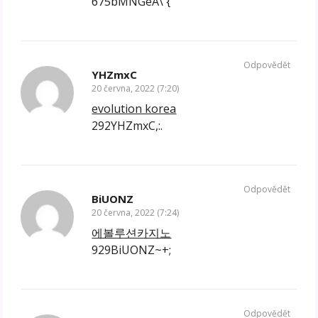
675bMNGeA\'{
Odpovědět
YHZmxC
20 června, 2022 (7:20)
evolution korea
292YHZmxC,:.
Odpovědět
BiUONZ
20 června, 2022 (7:24)
에볼루션카지노
929BiUONZ~+;
Odpovědět