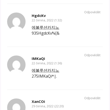
Odpovědět
HgdcKv
22 června, 2022 (1:32)
에볼루션카지노
935HgdcKv%[&
Odpovědět
IMKaQi
22 června, 2022 (1:36)
에볼루션카지노
275IMKaQi*|.
Odpovědět
XanCOi
29 června, 2022 (22:20)