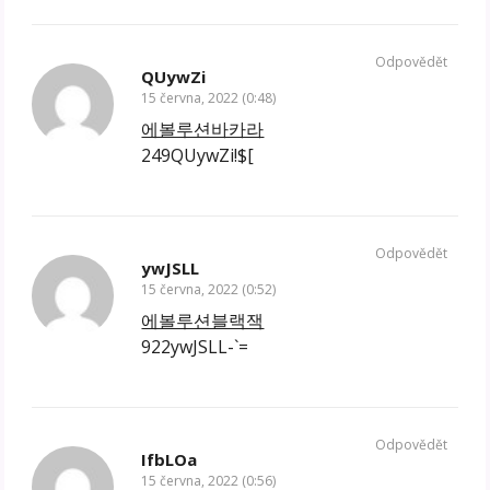
Odpovědět
QUywZi
15 června, 2022 (0:48)
에볼루션바카라
249QUywZi!$[
Odpovědět
ywJSLL
15 června, 2022 (0:52)
에볼루션블랙잭
922ywJSLL-`=
Odpovědět
IfbLOa
15 června, 2022 (0:56)