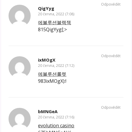
Odpovědět
QigYyg
20 června, 2022 (7:08)
에볼루션블랙잭
815QigYyg[;>
Odpovědět
ixMOgX
20 června, 2022 (7:12)
에볼루션롤렛
983ixMOgX):!
Odpovědět
bMNGeA
20 června, 2022 (7:16)
evolution casino