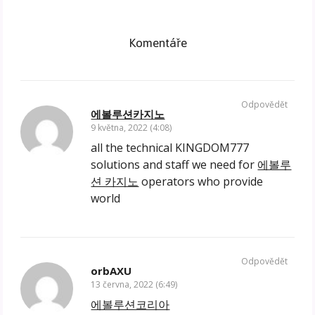
Komentáře
Odpovědět
에볼루션카지노
9 května, 2022 (4:08)
all the technical KINGDOM777
solutions and staff we need for
에볼루
션 카지노
operators who provide
world
Odpovědět
orbAXU
13 června, 2022 (6:49)
에볼루션코리아