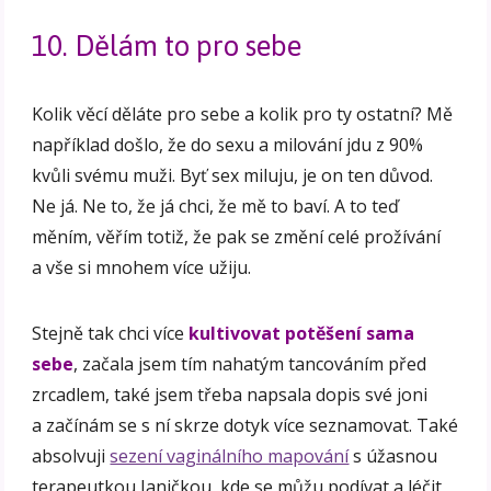
10. Dělám to pro sebe
Kolik věcí děláte pro sebe a kolik pro ty ostatní? Mě
například došlo, že do sexu a milování jdu z 90%
kvůli svému muži. Byť sex miluju, je on ten důvod.
Ne já. Ne to, že já chci, že mě to baví. A to teď
měním, věřím totiž, že pak se změní celé prožívání
a vše si mnohem více užiju.
Stejně tak chci více
kultivovat potěšení sama
sebe
, začala jsem tím nahatým tancováním před
zrcadlem, také jsem třeba napsala dopis své joni
a začínám se s ní skrze dotyk více seznamovat. Také
absolvuji
sezení vaginálního mapování
s úžasnou
terapeutkou Janičkou, kde se můžu podívat a léčit