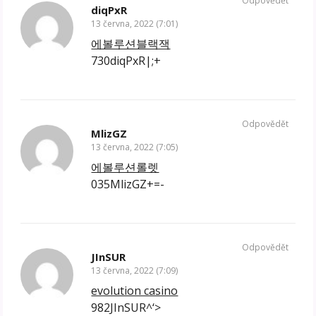
Odpovědět
diqPxR
13 června, 2022 (7:01)
에볼루션블랙잭
730diqPxR|;+
Odpovědět
MlizGZ
13 června, 2022 (7:05)
에볼루션롤렛
035MlizGZ+=-
Odpovědět
JInSUR
13 června, 2022 (7:09)
evolution casino
982JInSUR^‘>