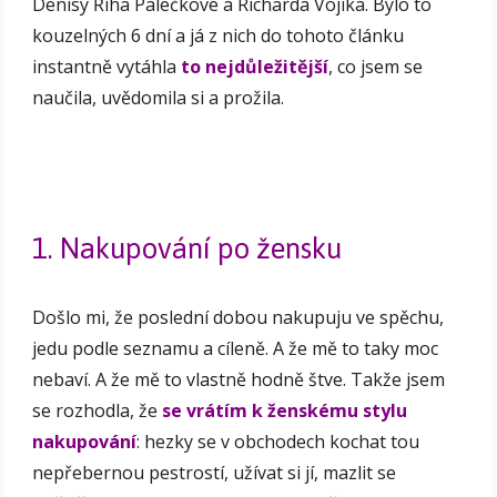
Denisy Říha Palečkové a Richarda Vojíka. Bylo to
kouzelných 6 dní a já z nich do tohoto článku
instantně vytáhla
to nejdůležitější
, co jsem se
naučila, uvědomila si a prožila.
1. Nakupování po žensku
Došlo mi, že poslední dobou nakupuju ve spěchu,
jedu podle seznamu a cíleně. A že mě to taky moc
nebaví. A že mě to vlastně hodně štve. Takže jsem
se rozhodla, že
se vrátím k ženskému stylu
nakupování
: hezky se v obchodech kochat tou
nepřebernou pestrostí, užívat si jí, mazlit se