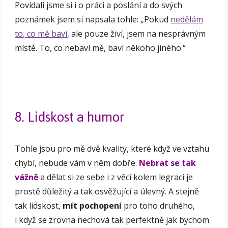
Povídali jsme si i o práci a poslání a do svých
poznámek jsem si napsala tohle: „Pokud
nedělám
to, co mě baví
, ale pouze živí, jsem na nesprávným
místě. To, co nebaví mě, baví někoho jiného.“
8. Lidskost a humor
Tohle jsou pro mě dvě kvality, které když ve vztahu
chybí, nebude vám v něm dobře.
Nebrat se tak
vážně
a dělat si ze sebe i z věcí kolem legraci je
prostě důležitý a tak osvěžující a úlevný. A stejně
tak lidskost,
mít pochopení
pro toho druhého,
i když se zrovna nechová tak perfektně jak bychom