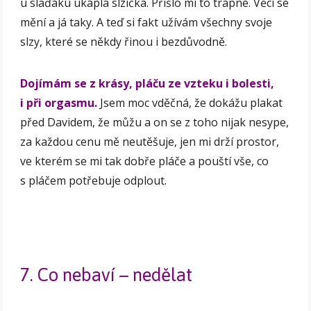
u slaďáku ukápla slzička. Přišlo mi to trapné. Věci se
mění a já taky. A teď si fakt užívám všechny svoje
slzy, které se někdy řinou i bezdůvodně.
Dojímám se z krásy, pláču ze vzteku i bolesti,
i při orgasmu.
Jsem moc vděčná, že dokážu plakat
před Davidem, že můžu a on se z toho nijak nesype,
za každou cenu mě neutěšuje, jen mi drží prostor,
ve kterém se mi tak dobře pláče a pouští vše, co
s pláčem potřebuje odplout.
7. Co nebaví – nedělat