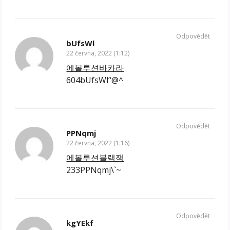
Odpovědět
bUfsWl
22 června, 2022 (1:12)
에볼루션바카라
604bUfsWl“@^
Odpovědět
PPNqmj
22 června, 2022 (1:16)
에볼루션블랙잭
233PPNqmj\`~
Odpovědět
kgYEkf