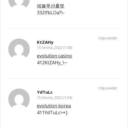
에볼루션롤렛
332IfbLOa?\-
Odpovědět
KtZAHy
15 června, 2022 (1:00)
evolution casino
412KtZAHy_\~
Odpovědět
YdTuLc
15 června, 2022 (1:04)
evolution korea
411YdTuLc>+}