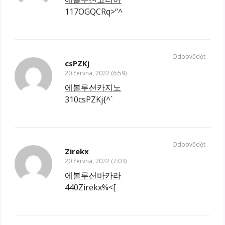
117OGQCRq>“^
Odpovědět
csPZKj
20 června, 2022 (6:59)
에볼루션카지노
310csPZKj{^`
Odpovědět
Zirekx
20 června, 2022 (7:03)
에볼루션바카라
440Zirekx%<[