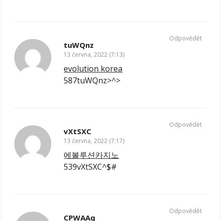
Odpovědět
tuWQnz
13 června, 2022 (7:13)
evolution korea
587tuWQnz>^>
Odpovědět
vXtSXC
13 června, 2022 (7:17)
에볼루션카지노
539vXtSXC^$#
Odpovědět
CPWAAq