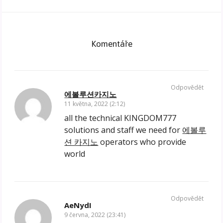
Komentáře
Odpovědět
에볼루션카지노
11 května, 2022 (2:12)
all the technical KINGDOM777
solutions and staff we need for
에볼루
션 카지노
operators who provide
world
Odpovědět
AeNydI
9 června, 2022 (23:41)