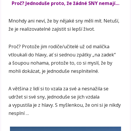
Proč? Jednoduše proto, že žádné SNY nemají…
Mnohdy ani neví, že by nějaké sny měli mít. Netuší,
že je realizovatelné zajistit si lepší život.
Proč? Protože jim rodiče/učitelé už od malička
vtloukali do hlavy, ať si sednou zpátky „na zadek“
a šoupou nohama, protože to, co si myslí, že by
mohli dokázat, je jednoduše nesplnitelné.
A většina z lidí si to vzala za své a nesnažila se
udržet si své sny, jednoduše se jich vzdala
a vypustila je z hlavy. S myšlenkou, že oni si je nikdy
nesplní …