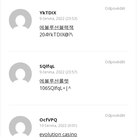
Odpovědět
YkTDIX
9 června, 2022 (23:53)
에볼루션블랙잭
204YkTDIX@?\
Odpovědět
SQlfqL
9 června, 2022 (23:57)
에볼루션롤렛
106SQlfqL=|^
Odpovědět
OcfVPQ
10 června, 2022 (0:01)
evolution casino