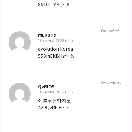
861OcfVPQ<,$
Odpovědět
mEKBHs
10 června, 2022 (0:05)
evolution korea
558mEKBHs^+%
Odpovědět
QvRIOS
10 června, 2022 (0:09)
에볼루션카지노
429QvRIOS~>-