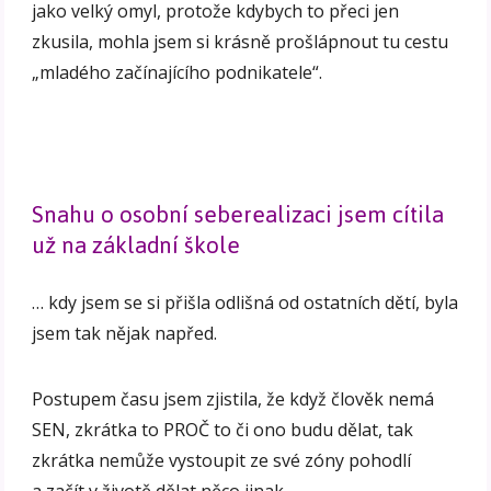
jako velký omyl, protože kdybych to přeci jen
zkusila, mohla jsem si krásně prošlápnout tu cestu
„mladého začínajícího podnikatele“.
Snahu o osobní seberealizaci jsem cítila
už na základní škole
… kdy jsem se si přišla odlišná od ostatních dětí, byla
jsem tak nějak napřed.
Postupem času jsem zjistila, že když člověk nemá
SEN, zkrátka to PROČ to či ono budu dělat, tak
zkrátka nemůže vystoupit ze své zóny pohodlí
a začít v životě dělat něco jinak.