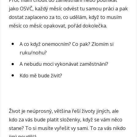
jako OSVČ, každý měsíc odvést tu samou práci a pak
dostat zaplaceno za to, co udělám, když to musím
měsíc co měsíc opakovat, pořád dokolečka.
A co když onemocním? Co pak? Zlomím si
ruku/nohu?
A nebudu moci vykonávat zaměstnání?
Kdo mě bude živit?
Život je neúprosný, většina řeší životy jiných, ale
kdo za vás bude platit složenky, když se vám něco
stane? To si musíte vyřešit vy sami. To za vás nikdo
jiný neudělá.