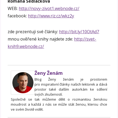
Romana Sedláčková
WEB:
http://novy-zivot1.webnode.cz/
facebook:
http://www.riz.cz/wkz2y
zde prezentuji své články:
http://bit.ly/10OtAd7
mnou ověřené knihy najdete zde:
http://svet-
knih9.webnode.cz/
Ženy Ženám
Blog Ženy ženám je prostorem
pro inspirativní články našich lektorek a dává
prostor také dalším autorkám ke sdílení
svých zkušeností.
Společně se tak můžeme dělit o rozmanitou ženskou
moudrost a každá z nás se může stát ženou, kterou chce
ve svém životě vidět.