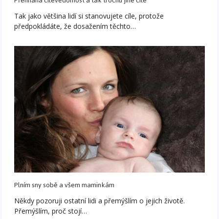
Přehnaná cílevědomost a tak trochu jiné cíle
Tak jako většina lidí si stanovujete cíle, protože
předpokládáte, že dosažením těchto…
Plním sny sobě a všem maminkám
Někdy pozoruji ostatní lidi a přemýšlím o jejich životě.
Přemýšlím, proč stojí…