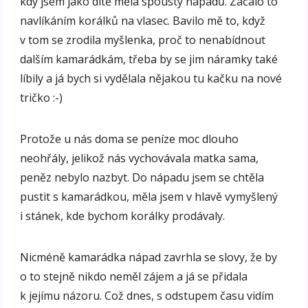
kdy jsem jako dítě měla spousty nápadů. Začalo to
navlíkáním korálků na vlasec. Bavilo mě to, když
v tom se zrodila myšlenka, proč to nenabídnout
dalším kamarádkám, třeba by se jim náramky také
líbily a já bych si vydělala nějakou tu kačku na nové
tričko :-)
Protože u nás doma se peníze moc dlouho
neohřály, jelikož nás vychovávala matka sama,
peněz nebylo nazbyt. Do nápadu jsem se chtěla
pustit s kamarádkou, měla jsem v hlavě vymyšlený
i stánek, kde bychom korálky prodávaly.
Nicméně kamarádka nápad zavrhla se slovy, že by
o to stejně nikdo neměl zájem a já se přidala
k jejímu názoru. Což dnes, s odstupem času vidím