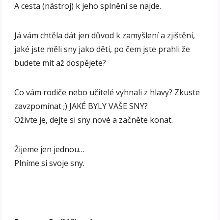
A cesta (nástroj) k jeho splnění se najde.
Já vám chtěla dát jen důvod k zamyšlení a zjištění,
jaké jste měli sny jako děti, po čem jste prahli že
budete mít až dospějete?
Co vám rodiče nebo učitelé vyhnali z hlavy? Zkuste
zavzpomínat ;) JAKÉ BYLY VAŠE SNY?
Oživte je, dejte si sny nové a začněte konat.
Žijeme jen jednou…
Plníme si svoje sny.