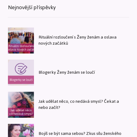
Nejnovější příspěvky
Rituální rozloučení s Ženy ženám a oslava
nových začátků
Blogerky Ženy ženám se loučí
Jak udělat něco, co nedává smysl? Čekat a
nebo začít?
Bojíš se být sama sebou? Zkus sílu ženského