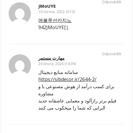
Odpovědět
JMoUYE
10 června, 2022 (0:13)
에볼루션카지노
942JMoUYE[|.
Odpovědět
مهارت مستمر
24 února, 2026 (14:39)
سامانه منابع دیجیتال
https://sibdecor.ir/2644-2/
برای کسب درآمد از هوش مصنوعی با و
مشاوره
فیلم برتر رازآلود و معمایی عاشقانه جدید
ایرانی که شما را میخکوب می کنند!