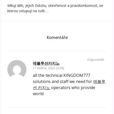
Miluji děti, jejich čistotu, otevřenost a pravdomluvnost, se
kterou vstupují na svět.…
Komentáře
Odpovědět
에볼루션카지노
11 května, 2022 (3:28)
all the technical KINGDOM777
solutions and staff we need for
에볼루
션 카지노
operators who provide
world