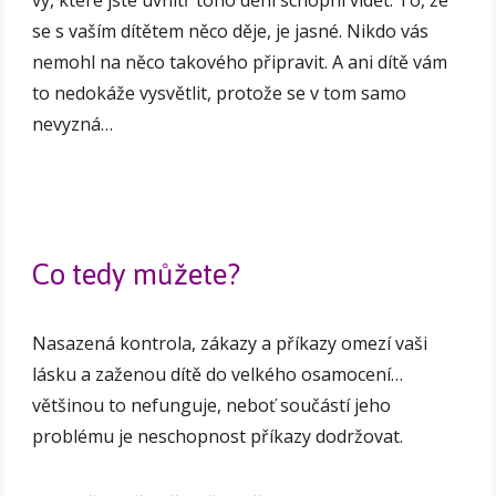
vy, které jste uvnitř toho dění schopni vidět. To, že
se s vaším dítětem něco děje, je jasné. Nikdo vás
nemohl na něco takového připravit. A ani dítě vám
to nedokáže vysvětlit, protože se v tom samo
nevyzná…
Co tedy můžete?
Nasazená kontrola, zákazy a příkazy omezí vaši
lásku a zaženou dítě do velkého osamocení…
většinou to nefunguje, neboť součástí jeho
problému je neschopnost příkazy dodržovat.