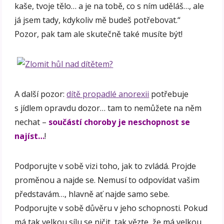
kaše, tvoje tělo… a je na tobě, co s ním uděláš…, ale
já jsem tady, kdykoliv mě budeš potřebovat.“
Pozor, pak tam ale skutečně také musíte být!
A další pozor:
dítě propadlé anorexii
potřebuje
s jídlem opravdu dozor… tam to nemůžete na něm
nechat –
součástí choroby je neschopnost se
najíst…
!
Podporujte v sobě vizi toho, jak to zvládá. Projde
proměnou a najde se. Nemusí to odpovídat vašim
představám…, hlavně ať najde samo sebe.
Podporujte v sobě důvěru v jeho schopnosti. Pokud
má tak velkou sílu se ničit, tak vězte, že má velkou