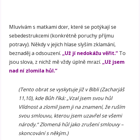
Mluvívám s matkami dcer, které se potýkají se
sebedestrukcemi (konkrétně poruchy příjmu
potravy). Někdy v jejich hlase slyším zklamání,
beznaděj a odsouzení.
„Už jí nedokážu věřit.“
To
jsou slova, z nichž mě vždy úplně mrazí.
„Už jsem
nad ní zlomila hůl.“
(Tento obrat se vyskytuje již v Bibli (Zacharjáš
11,10), kde Bůh říká: „Vzal jsem svou hůl
Vlídnost a zlomil jsem ji na znamení, že ruším
svou smlouvu, kterou jsem uzavřel se všemi
národy.“ Zlomená hůl jako zrušení smlouvy –
skoncování s někým.)