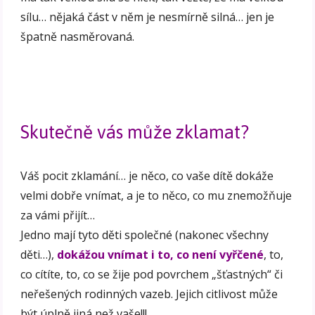
sílu… nějaká část v něm je nesmírně silná… jen je
špatně nasměrovaná.
Skutečně vás může zklamat?
Váš pocit zklamání… je něco, co vaše dítě dokáže
velmi dobře vnímat, a je to něco, co mu znemožňuje
za vámi přijít…
Jedno mají tyto děti společné (nakonec všechny
děti…),
dokážou vnímat i to, co není vyřčené
, to,
co cítíte, to, co se žije pod povrchem „šťastných“ či
neřešených rodinných vazeb. Jejich citlivost může
být úplně jiná než vaše!!!