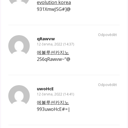
evolution korea
931XmwJSG#]@
Odpovědět
qRawvw
12 června, 2022 (14:37)
에볼루션카지노
256qRawvw~“@
Odpovědět
uwoHcE
12 června, 2022 (14:41)
에볼루션카지노
993uwoHcE#=|