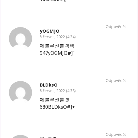
Odpovědět
yOGMJO
8 června, 2022 (4:34)
에볼루션블랙잭
947yOGMJO#]“
Odpovědět
BLDksO
8 června, 2022 (4:38)
에볼루션롤렛
680BLDksO#]+
Odpovědět