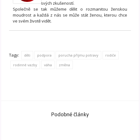
svých zkušeností.
Společně se tak můžeme dělit o rozmanitou ženskou
moudrost a každá z nás se může stát ženou, kterou chce
ve svém životě vidět.
Tagy:
děti
podpora
porucha příjmu potravy
rodiče
rodinné vazby
váha
změna
Podobné články