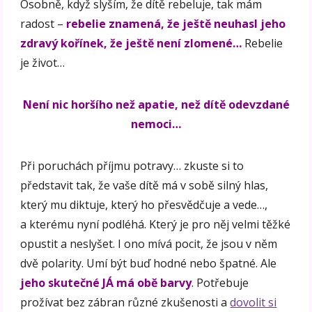
Osobně, když slyším, že dítě rebeluje, tak mám
radost –
rebelie znamená, že ještě neuhasl jeho
zdravý kořínek, že ještě není zlomené…
Rebelie
je život…
Není nic horšího než apatie, než dítě odevzdané
nemoci…
Při poruchách příjmu potravy… zkuste si to
představit tak, že vaše dítě má v sobě silný hlas,
který mu diktuje, který ho přesvědčuje a vede…,
a kterému nyní podléhá. Který je pro něj velmi těžké
opustit a neslyšet. I ono mívá pocit, že jsou v něm
dvě polarity. Umí být buď hodné nebo špatné. Ale
jeho skutečné JÁ má obě barvy
. Potřebuje
prožívat bez zábran různé zkušenosti a
dovolit si