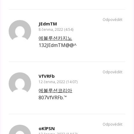
Odpovědět
JEdmTM
8 června, 2022 (4:54)
에볼루션카지노
132JEdmTM@@^
Odpovědět
VfVRFb
12 června, 2022 (14:07)
에볼루션코리아
807VfVRFb.`“
Odpovědět
oKlPSN