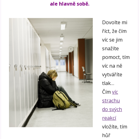
ale hlavně sobě.
Dovolte mi
říct, že čím
víc se jim
snažíte
pomoct, tím
víc na ně
vytváříte
tlak…
Čím
víc
strachu
do svých
reakcí
vložíte, tím
hůř