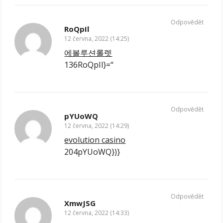
Odpovědět
RoQpIl
12 června, 2022 (14:25)
에볼루션롤렛
136RoQpIl}=“
Odpovědět
pYUoWQ
12 června, 2022 (14:29)
evolution casino
204pYUoWQ})}
Odpovědět
XmwJSG
12 června, 2022 (14:33)