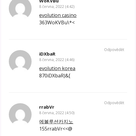
WoKVBu
8 června, 2022 (4:42)
evolution casino
363WoKVBu\*<
Odpovědět
iDXbaR
8 června, 2022 (4:46)
evolution korea
870iDXbaR)&[
Odpovědět
rrabVr
8 června, 2022 (4:50)
에볼루션카지노
155rrabVr<<@