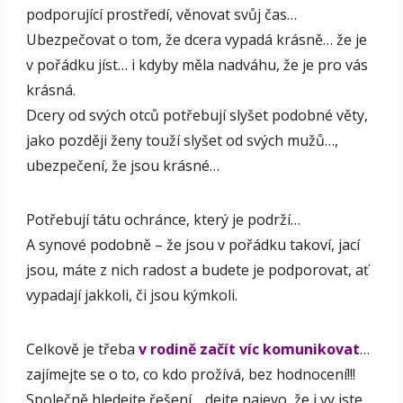
podporující prostředí, věnovat svůj čas…
Ubezpečovat o tom, že dcera vypadá krásně… že je
v pořádku jíst… i kdyby měla nadváhu, že je pro vás
krásná.
Dcery od svých otců potřebují slyšet podobné věty,
jako později ženy touží slyšet od svých mužů…,
ubezpečení, že jsou krásné…
Potřebují tátu ochránce, který je podrží…
A synové podobně – že jsou v pořádku takoví, jací
jsou, máte z nich radost a budete je podporovat, ať
vypadají jakkoli, či jsou kýmkoli.
Celkově je třeba
v rodině začít víc komunikovat
…
zajímejte se o to, co kdo prožívá, bez hodnocení!!!
Společně hledejte řešení… dejte najevo, že i vy jste