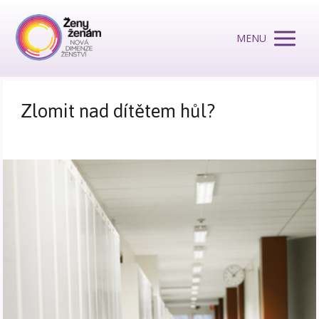
MENU
Zlomit nad dítětem hůl?