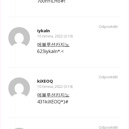
700hYlLHo#!:
Odpovědět
iykaln
10 června, 2022 (3:10)
에볼루션카지노
623iykaln*.<
Odpovědět
kiXEOQ
10 června, 2022 (3:14)
에볼루션카지노
431kiXEOQ*}#
Odpovědět