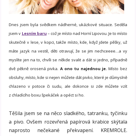
Dnes jsem byla svědkem nádherné, ukázkové situace. Seděla
jsem v
Lesním baru
– což je místo nad Horní Lipovou. Je to místo
skutečně v lese, v kopci, takže místo, kde, když jdete pěšky, už
máte jazyk na vestě, děti otravují, že se jim nechceeee…a vy
myslíte jen na to, chvíli se někde svalit a dát si jedno, případně
dvě pěkně orosená pivka.
A ono tu najednou je.
Místo bez
obsluhy, místo, kde si nejen můžete dát pivko, které je důmyslně
chlazeno v potoce či sudu, ale dokonce si zde můžete vzít
z chladícího boxu špekáček a opéct si ho.
Těšila jsem se na něco sladkého, tatranku, tyčinku
a pivo. Ovšem rozevřená papírová krabice skýtala
naprosto nečekané překvapení. KREMROLE.