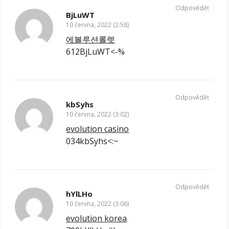
Odpovědět
BjLuWT
10 června, 2022 (2:58)
에볼루션롤렛
612BjLuWT<-%
Odpovědět
kbSyhs
10 června, 2022 (3:02)
evolution casino
034kbSyhs<:~
Odpovědět
hYlLHo
10 června, 2022 (3:06)
evolution korea