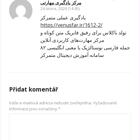
مرکز یادگیری مهارتی
24 února, 2026 (14:45)
یادگیری عملی متمرکز
https://venusfar.ir/1612-2/
تولد باکلاس برای رفیق فابریک متن کوتاه و
مرکز مهارت‌های کاربردی آنلاین
۸۲ جمله فارسی نوستالژیک با معنی انگلیسی
سامانه آموزش دیجیتال متمرکز
Přidat komentář
Vaše e-mailová adresa nebude zveřejněna.
Vyžadované
informace jsou označeny
*