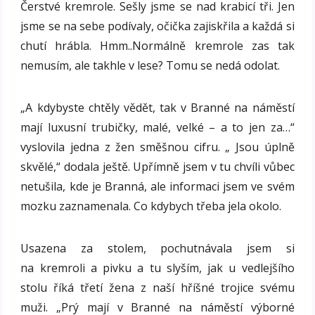
Čerstvé kremrole. Sešly jsme se nad krabicí tři. Jen
jsme se na sebe podívaly, očička zajiskřila a každá si
chutí hrábla. Hmm..Normálně kremrole zas tak
nemusím, ale takhle v lese? Tomu se nedá odolat.
„A kdybyste chtěly vědět, tak v Branné na náměstí
mají luxusní trubičky, malé, velké – a to jen za…“
vyslovila jedna z žen směšnou cifru. „ Jsou úplně
skvělé,“ dodala ještě. Upřímně jsem v tu chvíli vůbec
netušila, kde je Branná, ale informaci jsem ve svém
mozku zaznamenala. Co kdybych třeba jela okolo.
Usazena za stolem, pochutnávala jsem si
na kremroli a pivku a tu slyším, jak u vedlejšího
stolu říká třetí žena z naší hříšné trojice svému
muži. „Prý mají v Branné na náměstí výborné