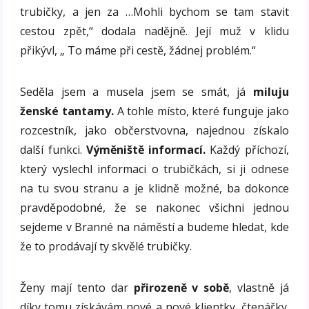
trubičky, a jen za …Mohli bychom se tam stavit
cestou zpět,“ dodala nadějně. Její muž v klidu
přikývl, „ To máme při cestě, žádnej problém.“
Seděla jsem a musela jsem se smát, já
miluju
ženské tantamy.
A tohle místo, které funguje jako
rozcestník, jako občerstvovna, najednou získalo
další funkci.
Výměniště informací.
Každý příchozí,
který vyslechl informaci o trubičkách, si ji odnese
na tu svou stranu a je klidně možné, ba dokonce
pravděpodobné, že se nakonec všichni jednou
sejdeme v Branné na náměstí a budeme hledat, kde
že to prodávají ty skvělé trubičky.
Ženy mají tento dar
přirozeně v sobě
, vlastně já
díky tomu získávám nové a nové klientky, čtenářky.