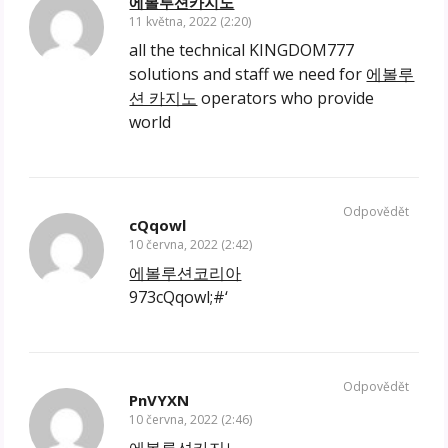
에볼루션카지노
11 května, 2022 (2:20)
all the technical KINGDOM777
solutions and staff we need for
에볼루
션 카지노
operators who provide
world
Odpovědět
cQqowl
10 června, 2022 (2:42)
에볼루션코리아
973cQqowl;#‘
Odpovědět
PnVYXN
10 června, 2022 (2:46)