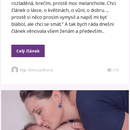
rozladěná, brečím, prostě moc melancholie. Chci
článek o lásce, o květinách, o vůni, o dobru…,
prostě si něco prosím vymysli a napiš mi byť
blábol, ale chci se smát.“ A tak bych ráda dnešní
článek věnovala všem ženám a především...
Celý článek
Mgr. Elena Ježková
113