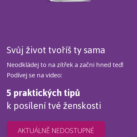
Svůj život tvoříš ty sama
Neodkládej to na zítřek a začni hned teď!
Podívej se na video:
5 praktických tipů
k posílení tvé ženskosti
AKTUÁLNĚ NEDOSTUPNÉ