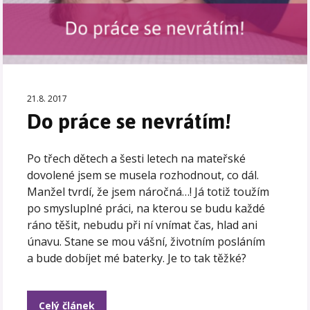
21.8. 2017
Do práce se nevrátím!
Po třech dětech a šesti letech na mateřské
dovolené jsem se musela rozhodnout, co dál.
Manžel tvrdí, že jsem náročná…! Já totiž toužím
po smysluplné práci, na kterou se budu každé
ráno těšit, nebudu při ní vnímat čas, hlad ani
únavu. Stane se mou vášní, životním posláním
a bude dobíjet mé baterky. Je to tak těžké?
Celý článek