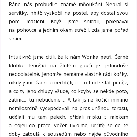
Ráno nás probudilo známé mňoukání. Nebral si
servítky, hbitě vyskočil na postel, aby dostal svou
porci mazlení. Když jsme snídali, polehával
na pohovce a jedním okem střežil, zda jsme pořád
s ním.
Intuitivně jsme cítili, že k nám Wonka patří. Černé
klubko lenošící na žlutém gauči je jednoduše
neodolatelné. Jenomže nemáme vlastně rádi kočky,
nikdy jsme žádnou nechtěli, co to bude stát peněz,
a co ty jeho chlupy všude, co kdyby se někde poto,
zatímco tu nebudeme,… A tak jsme kočičí mimino
nemilosrdně vyexpedovali na prosluněnou terasu,
udělali mu tam pelech, přidali misku s mlékem
a odjeli do práce. Večer uvidíme, určitě se do té
doby zatoulá k sousedům nebo najde původního