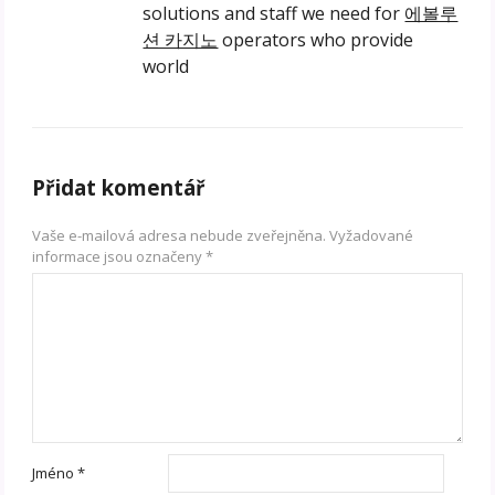
solutions and staff we need for
에볼루
션 카지노
operators who provide
world
Přidat komentář
Vaše e-mailová adresa nebude zveřejněna.
Vyžadované
informace jsou označeny
*
Jméno
*