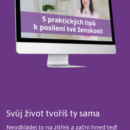
Svůj život tvoříš ty sama
Neodkládej to na zítřek a začni hned teď!