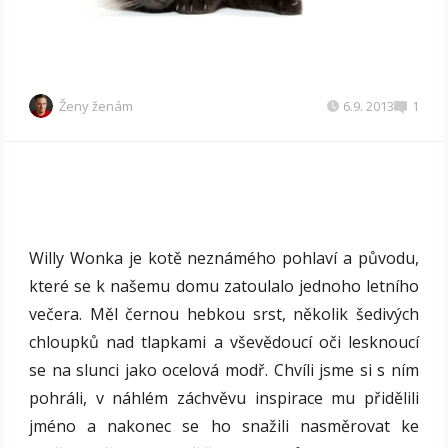
Ženy ženám
6.9. 2013
1
Willy Wonka je kotě neznámého pohlaví a původu,
které se k našemu domu zatoulalo jednoho letního
večera. Měl černou hebkou srst, několik šedivých
chloupků nad tlapkami a vševědoucí oči lesknoucí
se na slunci jako ocelová modř. Chvíli jsme si s ním
pohráli, v náhlém záchvěvu inspirace mu přidělili
jméno a nakonec se ho snažili nasměrovat ke