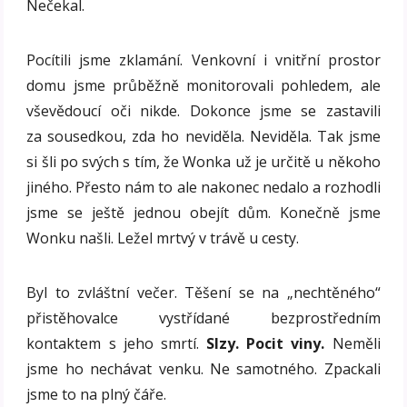
Nečekal.
Pocítili jsme zklamání. Venkovní i vnitřní prostor
domu jsme průběžně monitorovali pohledem, ale
vševědoucí oči nikde. Dokonce jsme se zastavili
za sousedkou, zda ho neviděla. Neviděla. Tak jsme
si šli po svých s tím, že Wonka už je určitě u někoho
jiného. Přesto nám to ale nakonec nedalo a rozhodli
jsme se ještě jednou obejít dům. Konečně jsme
Wonku našli. Ležel mrtvý v trávě u cesty.
Byl to zvláštní večer. Těšení se na „nechtěného“
přistěhovalce vystřídané bezprostředním
kontaktem s jeho smrtí.
Slzy. Pocit viny.
Neměli
jsme ho nechávat venku. Ne samotného. Zpackali
jsme to na plný čáře.