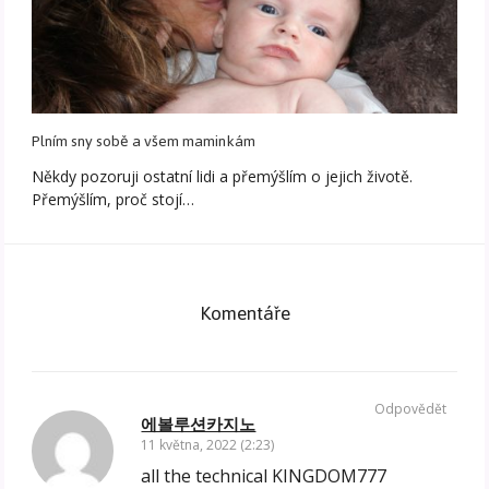
Plním sny sobě a všem maminkám
Někdy pozoruji ostatní lidi a přemýšlím o jejich životě.
Přemýšlím, proč stojí…
Komentáře
Odpovědět
에볼루션카지노
11 května, 2022 (2:23)
all the technical KINGDOM777