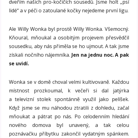
dveřím našich pro-kočičích sousedů. Jsme holt „psí
lidé“ a v péči o zatoulané kočky nejedeme první ligu.
Ale Willy Wonka byl prostě Willy Wonka. Všemocný.
Kňoural, mňoukal a osobitým projevem přesvědčil
sousedku, aby nás přiměla se ho ujmout. A tak jsme
získali nočního nájemníka.
Jen na jednu noc. A pak
se uvidí.
Wonka se v domě choval velmi kultivovaně. Každou
místnost prozkoumal, k večeři si dal jatýrka
a televizní stolek spontánně využil jako pelíšek.
Když jsme se mu náhodou ztratili z dohledu, začal
mňoukat a pátrat po nás. Po celodenním hledání
nového domova byl unavený, a tak celou
poznávačku příbytku zakončil vydatným spánkem.