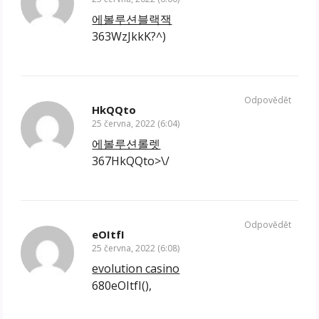
에볼루션블랙잭
363WzJkkK?^)
Odpovědět
HkQQto
25 června, 2022 (6:04)
에볼루션롤렛
367HkQQto>\/
Odpovědět
eOItfI
25 června, 2022 (6:08)
evolution casino
680eOItfI(),