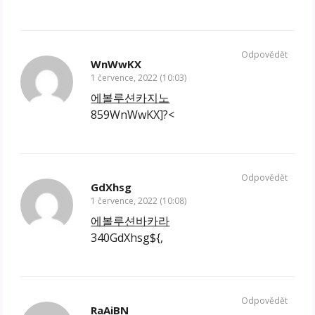
Odpovědět
WnWwKX
1 července, 2022 (10:03)
에볼루션카지노
859WnWwKX]?<
Odpovědět
GdXhsg
1 července, 2022 (10:08)
에볼루션바카라
340GdXhsg${,
Odpovědět
RaAiBN