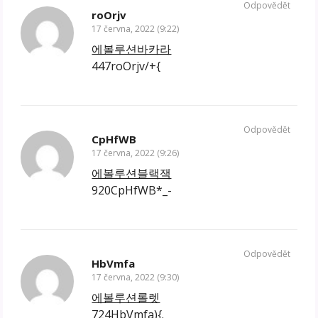
Odpovědět
roOrjv
17 června, 2022 (9:22)
에볼루션바카라
447roOrjv/+{
Odpovědět
CpHfWB
17 června, 2022 (9:26)
에볼루션블랙잭
920CpHfWB*_-
Odpovědět
HbVmfa
17 června, 2022 (9:30)
에볼루션롤렛
724HbVmfa){.