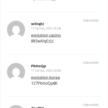
Odpovědět
wXIqEz
17 června, 2022 (9:34)
evolution casino
883wXIqEz];{
Odpovědět
PbHoQp
17 června, 2022 (9:38)
evolution korea
127PbHoQp@!.
Odpovědět