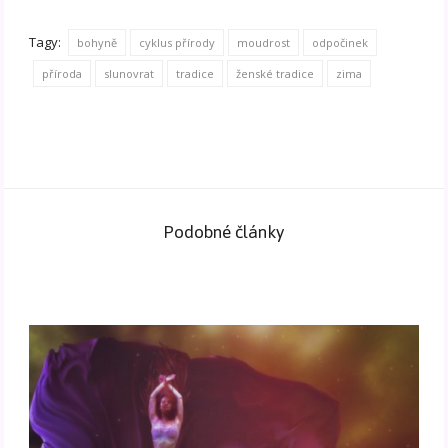
Tagy:
bohyně
cyklus přírody
moudrost
odpočinek
příroda
slunovrat
tradice
ženské tradice
zima
Podobné články