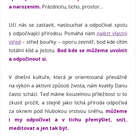
a narozením.
Prázdnotu, ticho, prostor…
Učí nás se zastavit, naslouchat a odpočívat spolu
s odpočívající přírodou. Pomáhá nám
nalézt vlastní
střed
– střed bouřky – oporu zevnitř, bod kde cítím
totální klid a jistotu.
Bod kde se můžeme uvolnit
a odpočinout si.
V dnešní kultuře, která je orientovaná převážně
na výkon a aktivní způsob života, nám kvality Danu
často schází. Teď máme kouzelnou příležitost si to
zkusit prožít, a stejně jako tichá příroda odpočívá
za oknem pod hlubokou vrstvou sněhu,
můžeme
i my odpočívat a v tichu přemýšlet, snít,
meditovat a jen tak být.