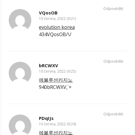
Odpovědět
VQosOB
10 června, 2022 (9:21)
evolution korea
434VQosOB/\/
Odpovědět
bRCWXV
10 června, 2022 (9:25)
에볼루션카지노
940bRCWXV,`+
Odpovědět
PDqIJs
10 června, 2022 (9:29)
에볼루션카지노