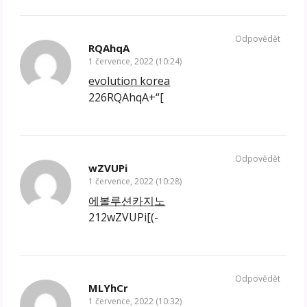
Odpovědět
RQAhqA
1 července, 2022 (10:24)
evolution korea
226RQAhqA+“[
Odpovědět
wZVUPi
1 července, 2022 (10:28)
에볼루션카지노
212wZVUPi[(-
Odpovědět
MLYhCr
1 července, 2022 (10:32)