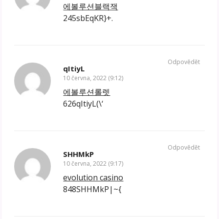
에볼루션블랙잭
245sbEqKR}+.
Odpovědět
qItiyL
10 června, 2022 (9:12)
에볼루션롤렛
626qItiyL(\‘
Odpovědět
SHHMkP
10 června, 2022 (9:17)
evolution casino
848SHHMkP|~{