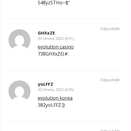
548yzSTHo~$“
Odpovědět
GHXxZE
30 června, 2022 (6:31)
evolution casino
738GHXxZE(#:
Odpovědět
yoLFFZ
30 června, 2022 (6:35)
evolution korea
382yoLFFZ.])