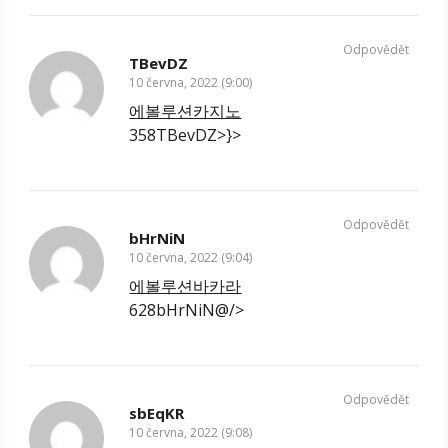
Odpovědět
TBevDZ
10 června, 2022 (9:00)
에볼루션카지노
358TBevDZ>}>
Odpovědět
bHrNiN
10 června, 2022 (9:04)
에볼루션바카라
628bHrNiN@/>
Odpovědět
sbEqKR
10 června, 2022 (9:08)