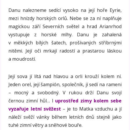
Danu nalezneme sedící vysoko na její hoře Eyrie,
mezi hnízdy horských orlů. Nebe se za ní naplňuje
magickou září Severních světel a hrad Arianrhod
vystupuje z horské mlhy. Danu je zahalená
v měkkých bílých šatech, prošívaných stříbrnými
nitěmi. Její oči mrkají radostí a prastarou láskou
a moudrostí.
Její sova jí lítá nad hlavou a orli krouží kolem ní.
Jeden orel, její šampión, společník, jí sedí na rameni
– mocný a svobodný. V rukou drží Danu svojí
černou zimní hůl… I
uprostřed zimy kolem sebe
vyzařuje letní svěžest
– je to Matka vzduchu a jí
náleží svěží vánky během letních dnů stejně jako
tuhé zimní větry a sněhové bouře.