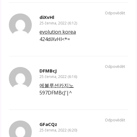
Odpovědět
diXvHl
25 června, 2022 (6:12)
evolution korea
424diXvHl<*=
Odpovědět
DFMBcJ
25 června, 2022 (6:16)
에볼루션카지노
597DFMBcJ’|^
Odpovědět
GFaCQz
25 června, 2022 (6:20)