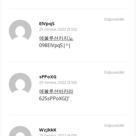
Odpovědět
ElVpqS
25 června, 2022 (5:52)
에볼루션카지노
098ElVpqS|^|
Odpovědět
sPPoXG
25 června, 2022 (5:56)
에볼루션바카라
625sPPoXG[)‘
Odpovědět
WzJkkK
25 června, 2022 (6:00)