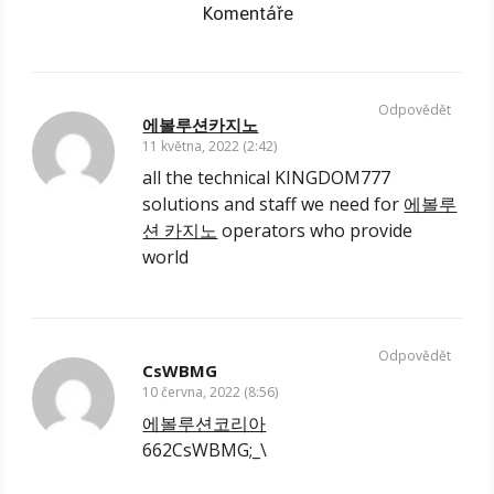
Komentáře
Odpovědět
에볼루션카지노
11 května, 2022 (2:42)
all the technical KINGDOM777
solutions and staff we need for
에볼루
션 카지노
operators who provide
world
Odpovědět
CsWBMG
10 června, 2022 (8:56)
에볼루션코리아
662CsWBMG;_\