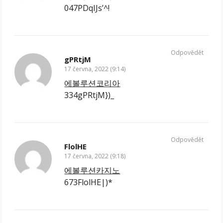
047PDqIJs’^!
Odpovědět
gPRtjM
17 června, 2022 (9:14)
에볼루션코리아
334gPRtjM})_
Odpovědět
FlolHE
17 června, 2022 (9:18)
에볼루션카지노
673FlolHE|)*