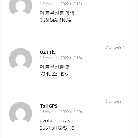
1 července, 2022 (10:12)
에볼루션블랙잭
356RaAiBN,%~
Odpovědět
UZzTiS
1 července, 2022 (10:16)
에볼루션롤렛
704UZzTiS\\,
Odpovědět
TsHGPS
1 července, 2022 (10:20)
evolution casino
255TsHGPS~}$