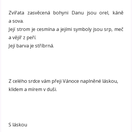
Zvířata zasvěcená bohyni Danu jsou orel, káně
a sova.
Její strom je cesmína a jejími symboly jsou srp, meč
a vějíř z peří.
Její barva je stříbrná.
Z celého srdce vám přeji Vánoce naplněné láskou,
klidem a mírem v duši.
S láskou