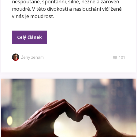
nespoutané, spontánní, silné, něžné a zároveň
moudré. V této divokosti a naslouchání vlčí ženě
v nás je moudrost.
Celý článek
Ženy ženám
101