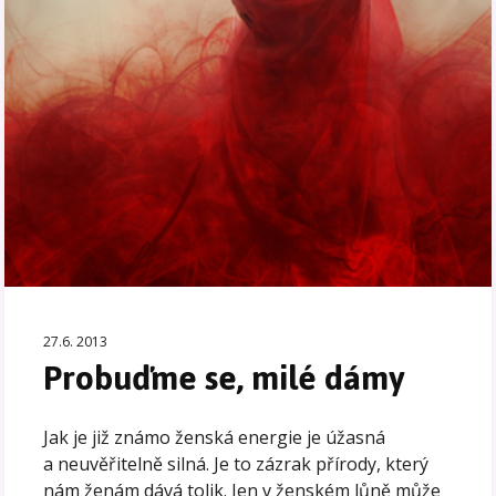
27.6. 2013
Probuďme se, milé dámy
Jak je již známo ženská energie je úžasná
a neuvěřitelně silná. Je to zázrak přírody, který
nám ženám dává tolik. Jen v ženském lůně může