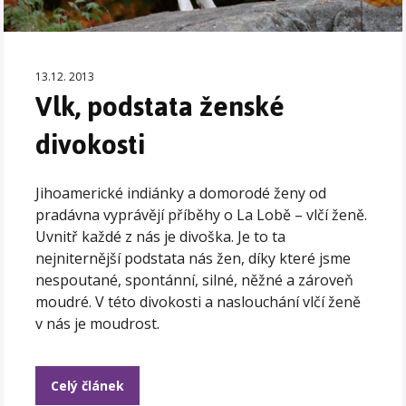
13.12. 2013
Vlk, podstata ženské
divokosti
Jihoamerické indiánky a domorodé ženy od
pradávna vyprávějí příběhy o La Lobě – vlčí ženě.
Uvnitř každé z nás je divoška. Je to ta
nejniternější podstata nás žen, díky které jsme
nespoutané, spontánní, silné, něžné a zároveň
moudré. V této divokosti a naslouchání vlčí ženě
v nás je moudrost.
Celý článek