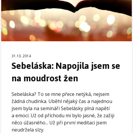
31.10. 2014
Sebeláska: Napojila jsem se
na moudrost žen
Sebeláska? To se mne přece netýká, nejsem
žádná chudinka. Uběhl nějaký čas a najednou
jsem byla na semináři Sebelásky plná napětí
a emocí. Už od příchodu mi bylo jasné, že zažiji
něco úžasného... Už při první meditaci jsem
neudržela slzy.