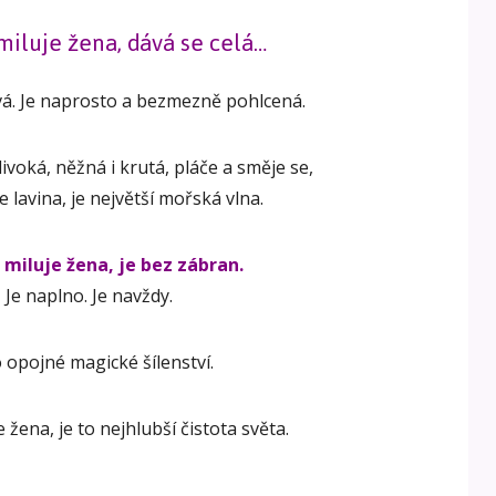
miluje žena, dává se celá…
vá. Je naprosto a bezmezně pohlcená.
divoká, něžná i krutá, pláče a směje se,
je lavina, je největší mořská vlna.
 miluje žena, je bez zábran.
Je naplno. Je navždy.
o opojné magické šílenství.
 žena, je to nejhlubší čistota světa.