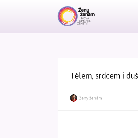
Tělem, srdcem i du
Ženy ženám