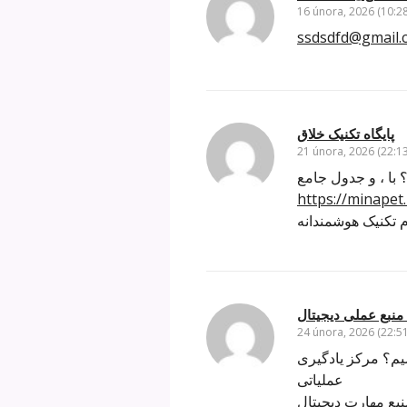
16 února, 2026 (10:28
ssdsdfd@gmail.
پایگاه تکنیک خلاق
21 února, 2026 (22:13
با ، و جدول جامع
https://minapet.
م تکنیک هوشمندانه
منبع عملی دیجیتال
24 února, 2026 (22:51
شیم؟ مرکز یادگیری
عملیاتی
ع مهارت دیجیتال