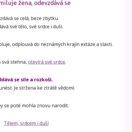
miluje žena, odevzdává se
zdává se celá, beze zbytku.
vá své tělo, své srdce i duši.
luje, odplouvá do neznámých krajin extáze a slasti.
á svá stehna,
otevírá své srdce
.
dává se síle a rozkoši.
nést. Je stržena ke ztrátě vědomí.
y se poté mohla znovu narodit.