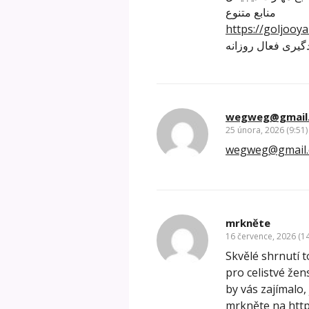
منابع متنوع
https://goljooya
گیری فعال روزانه
wegweg@gmail
25 února, 2026 (9:51)
wegweg@gmail
mrkněte
16 července, 2026 (14
Skvělé shrnutí t
pro celistvé žen
by vás zajímalo
mrkněte na
http