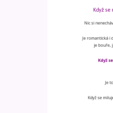
Když se 
Nic si nenechá
Je romantická i 
je bouře, 
Když se
Je t
Když se miluje