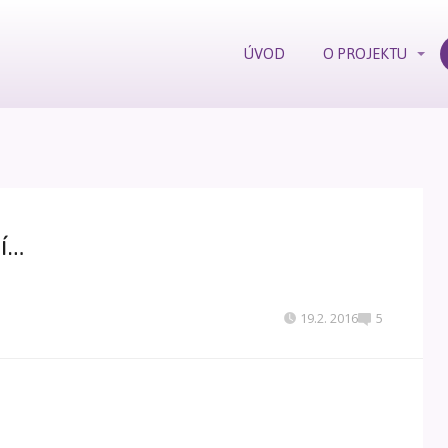
ÚVOD
O PROJEKTU
ší…
19.2. 2016
5