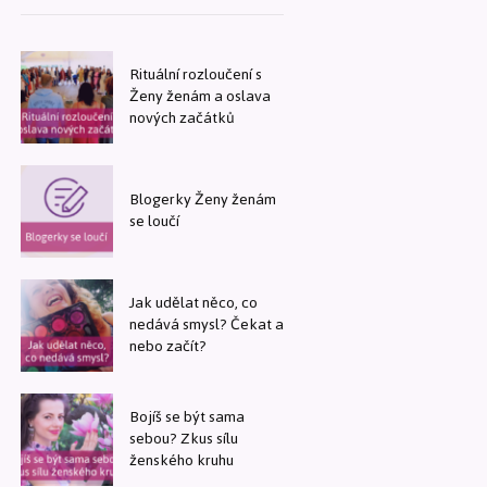
Rituální rozloučení s
Ženy ženám a oslava
nových začátků
Blogerky Ženy ženám
se loučí
Jak udělat něco, co
nedává smysl? Čekat a
nebo začít?
Bojíš se být sama
sebou? Zkus sílu
ženského kruhu