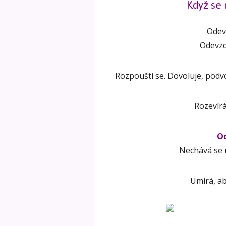
Když se 
Odev
Odevzdá
Rozpouští se. Dovoluje, podvo
Rozevír
Od
Nechává se u
Umírá, ab