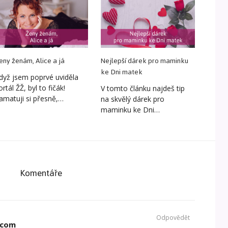
eny ženám, Alice a já
Nejlepší dárek pro maminku
ke Dni matek
dyž jsem poprvé uviděla
ortál ŽŽ, byl to fičák!
V tomto článku najdeš tip
amatuji si přesně,…
na skvělý dárek pro
maminku ke Dni…
Komentáře
Odpovědět
.com