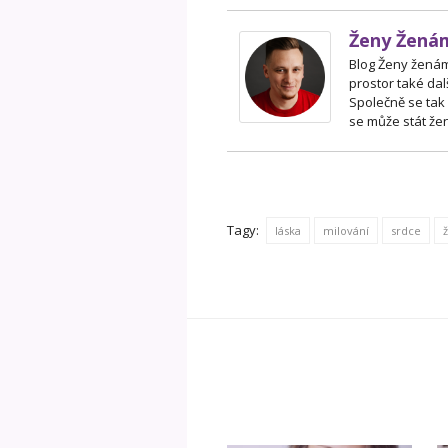
Ženy Žená
Blog Ženy ženám 
prostor také dal
Společně se tak
se může stát žen
Tagy:
láska
milování
srdce