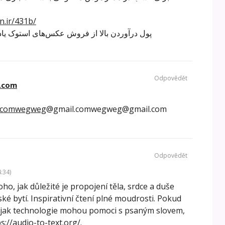
n.ir/431b/
پول درآوردن بالا از فروش عکس‌های استوک یاد
Odpovědět
.com
.comwegweg
@gmail.comwegweg@gmail.com
Odpovědět
:34)
oho, jak důležité je propojení těla, srdce a duše
ské bytí. Inspirativní čtení plné moudrosti. Pokud
, jak technologie mohou pomoci s psaným slovem,
s://audio-to-text.org/
.