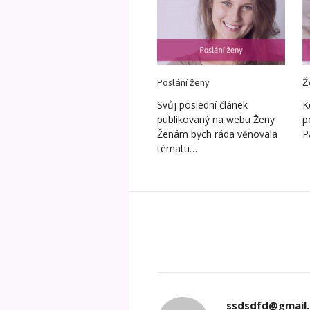
Poslání ženy
Ž
Svůj poslední článek
K
publikovaný na webu Ženy
p
Ženám bych ráda věnovala
P
tématu…
ssdsdfd@gmail