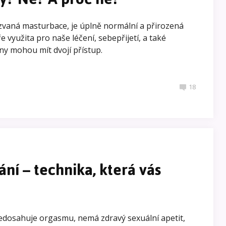
zvaná masturbace, je úplně normální a přirozená
e využita pro naše léčení, sebepřijetí, a také
eny mohou mít dvojí přístup.
18
ní – technika, která vás
nedosahuje orgasmu, nemá zdravý sexuální apetit,