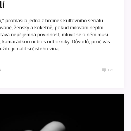
lí
á,” prohlásila jedna z hrdinek kultovního seriálu
ikovaně, žensky a koketně, pokud milování neplní
stává nepříjemná povinnost, mluvit se o něm musí.
, kamarádkou nebo s odborníky. Důvodů, proč vás
ité je nalít si čistého vína,...
á
125