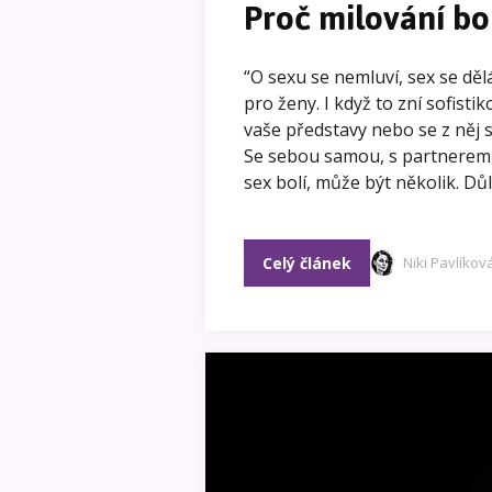
Proč milování bo
“O sexu se nemluví, sex se děl
pro ženy. I když to zní sofist
vaše představy nebo se z něj 
Se sebou samou, s partnerem
sex bolí, může být několik. Důlež
Celý článek
Niki Pavlíkov