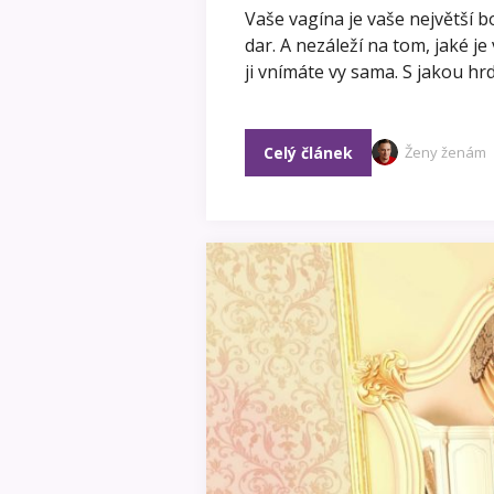
Vaše vagína je vaše největší b
dar. A nezáleží na tom, jaké je
ji vnímáte vy sama. S jakou hrd
Celý článek
Ženy ženám