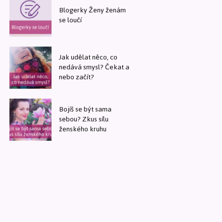
Blogerky Ženy ženám
se loučí
Jak udělat něco, co
nedává smysl? Čekat a
nebo začít?
Bojíš se být sama
sebou? Zkus sílu
ženského kruhu