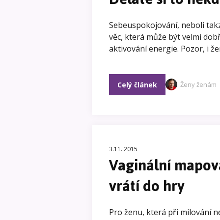
Sebeuspokojování, neboli tak
věc, která může být velmi dobř
aktivování energie. Pozor, i ž
Celý článek
Ženy ženám
3.11. 2015
Vaginální mapová
vrátí do hry
Pro ženu, která při milování 