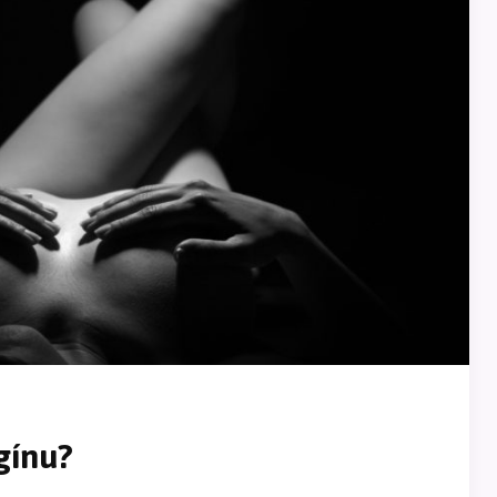
gínu?