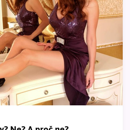
dy? Ne? A proč ne?