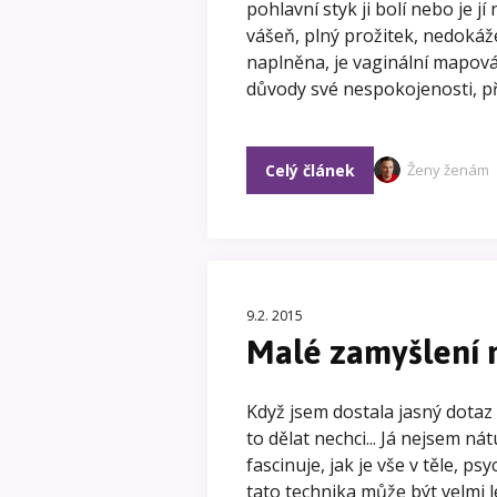
pohlavní styk ji bolí nebo je jí
vášeň, plný prožitek, nedokáže
naplněna, je vaginální mapová
důvody své nespokojenosti, pří
Celý článek
Ženy ženám
9.2. 2015
Malé zamyšlení 
Když jsem dostala jasný dotaz
to dělat nechci... Já nejsem 
fascinuje, jak je vše v těle, p
tato technika může být velmi l