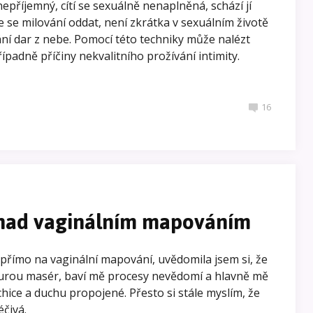
 nepříjemný, cítí se sexuálně nenaplněná, schází jí
 se milování oddat, není zkrátka v sexuálním životě
ní dar z nebe. Pomocí této techniky může nalézt
padně příčiny nekvalitního prožívání intimity.
16
nad vaginálním mapováním
 přímo na vaginální mapování, uvědomila jsem si, že
náturou masér, baví mě procesy nevědomí a hlavně mě
sychice a duchu propojené. Přesto si stále myslím, že
éčivá.