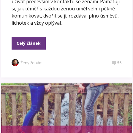
užívat především v kontaktu se ženami. Pamatuji
si, jak téměř s každou ženou uměl velmi pěkně
komunikovat, dvořit se jí, rozdával plno úsměvů,
lichotek a vždy oplýval...
Celý článek
Ženy ženám
56