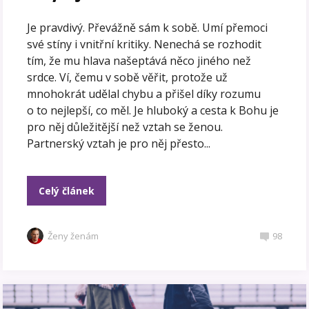
Je pravdivý. Převážně sám k sobě. Umí přemoci
své stíny i vnitřní kritiky. Nenechá se rozhodit
tím, že mu hlava našeptává něco jiného než
srdce. Ví, čemu v sobě věřit, protože už
mnohokrát udělal chybu a přišel díky rozumu
o to nejlepší, co měl. Je hluboký a cesta k Bohu je
pro něj důležitější než vztah se ženou.
Partnerský vztah je pro něj přesto...
Celý článek
Ženy ženám
98