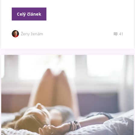
Celý článek
Ženy ženám
41