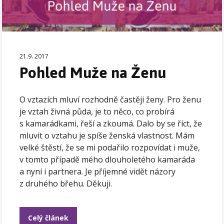
21.9. 2017
Pohled Muže na Ženu
O vztazích mluví rozhodně častěji ženy. Pro ženu
je vztah živná půda, je to něco, co probírá
s kamarádkami, řeší a zkoumá. Dalo by se říct, že
mluvit o vztahu je spíše ženská vlastnost. Mám
velké štěstí, že se mi podařilo rozpovídat i muže,
v tomto případě mého dlouholetého kamaráda
a nyní i partnera. Je příjemné vidět názory
z druhého břehu. Děkuji.
Celý článek