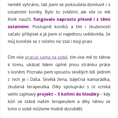
neměli vyhráno, tak jsem se pokoušela domluvit i s
ostatními koníky. Bylo to zvláštní, ale vše co mě
Kivík naučil,
fungovalo naprosto přesně i s těmi
ostatními
. Postupně koníků a tím i zkušeností
začalo přibývat a já jsem si najednou uvědomila, že
můj koníček se z ničeho nic stal i moji prací.
Čím více
pracuji sama na sobě
, tím více mě to táhne
k tomu, ukázat lidem úplně jinou stránku práce
s koněm. Poznala jsem spoustu skvělých lidí. Jedním
z nich je i Dáša. Skvělá žena, báječná kamarádka,
zkušená terapeutka. Díky spolupráci s ní vzniká
velmi zajímavý
projekt – S koňmi do hloubky
– kdy
kůň se stává naším terapeutem a díky němu se
toho o sobě můžeme hodně dozvědět.