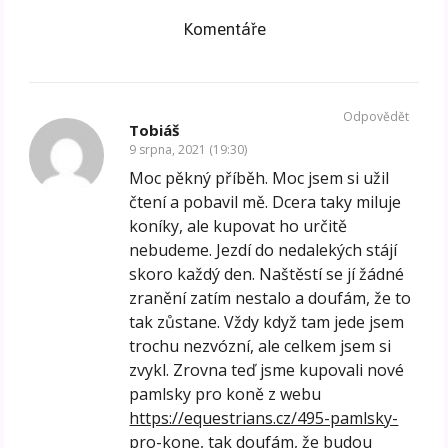
Komentáře
Odpovědět
Tobiáš
9 srpna, 2021 (19:30)
Moc pěkný příběh. Moc jsem si užil
čtení a pobavil mě. Dcera taky miluje
koníky, ale kupovat ho určitě
nebudeme. Jezdí do nedalekých stájí
skoro každý den. Naštěstí se jí žádné
zranění zatím nestalo a doufám, že to
tak zůstane. Vždy když tam jede jsem
trochu nezvózní, ale celkem jsem si
zvykl. Zrovna teď jsme kupovali nové
pamlsky pro koně z webu
https://equestrians.cz/495-pamlsky-
pro-kone
, tak doufám, že budou