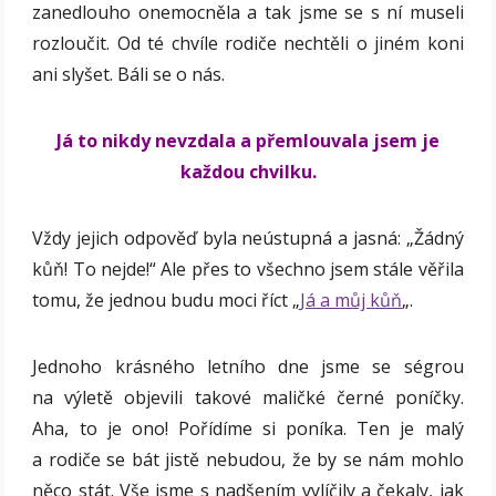
zanedlouho onemocněla a tak jsme se s ní museli
rozloučit. Od té chvíle rodiče nechtěli o jiném koni
ani slyšet. Báli se o nás.
Já to nikdy nevzdala a přemlouvala jsem je
každou chvilku.
Vždy jejich odpověď byla neústupná a jasná: „Žádný
kůň! To nejde!“ Ale přes to všechno jsem stále věřila
tomu, že jednou budu moci říct „
Já a můj kůň
„.
Jednoho krásného letního dne jsme se ségrou
na výletě objevili takové maličké černé poníčky.
Aha, to je ono! Pořídíme si poníka. Ten je malý
a rodiče se bát jistě nebudou, že by se nám mohlo
něco stát. Vše jsme s nadšením vylíčily a čekaly, jak