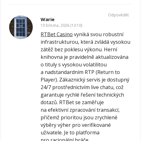
Odpovědět
Warie
10 března, 2026 (13:10)
RTBet Casino
vyniká svou robustní
infrastrukturou, která zvládá vysokou
zátěž bez poklesu výkonu. Herní
knihovna je pravidelně aktualizována
o tituly s vysokou volatilitou
a nadstandardním RTP (Return to
Player). Zákaznický servis je dostupný
24/7 prostřednictvím live chatu, což
garantuje rychlé řešení technických
dotazů. RTBet se zaměřuje
na efektivní zpracování transakcí,
přičemž prioritou jsou zrychlené
výběry výher pro verifikované
uživatele. Je to platforma
pro racionální hráče.