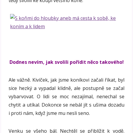
tedy svolili ke koupi většího koně.
Dodnes nevím, jak svolili pořídit něco takového!
Ale vážně. Kivíček, jak jsme koníkovi začali říkat, byl
sice hezký a vypadal klidně, ale postupně se začal
vybarvovat. O lidi se moc nezajímal, nenechal se
chytit a utíkal. Dokonce se nebál jít s ušima dozadu
i proti nám, když jsme mu nesli seno.
Venku se všeho bál. Nechtěl se přiblížit k vodě.