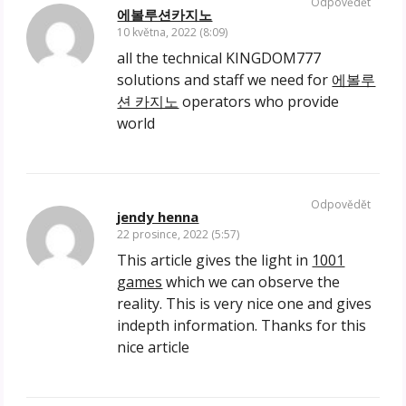
Odpovědět
에볼루션카지노
10 května, 2022 (8:09)
all the technical KINGDOM777
solutions and staff we need for
에볼루
션 카지노
operators who provide
world
Odpovědět
jendy henna
22 prosince, 2022 (5:57)
This article gives the light in
1001
games
which we can observe the
reality. This is very nice one and gives
indepth information. Thanks for this
nice article