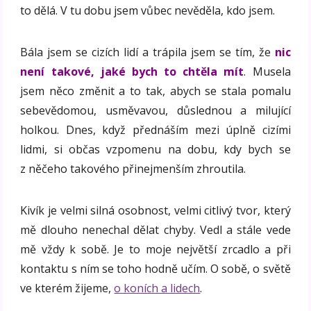
to dělá. V tu dobu jsem vůbec nevěděla, kdo jsem.
Bála jsem se cizích lidí a trápila jsem se tím, že
nic
není takové, jaké bych to chtěla mít
. Musela
jsem něco změnit a to tak, abych se stala pomalu
sebevědomou, usměvavou, důslednou a milující
holkou. Dnes, když přednáším mezi úplně cizími
lidmi, si občas vzpomenu na dobu, kdy bych se
z něčeho takového přinejmenším zhroutila.
Kivík je velmi silná osobnost, velmi citlivý tvor, který
mě dlouho nenechal dělat chyby. Vedl a stále vede
mě vždy k sobě. Je to moje největší zrcadlo a při
kontaktu s ním se toho hodně učím. O sobě, o světě
ve kterém žijeme,
o koních a lidech
.