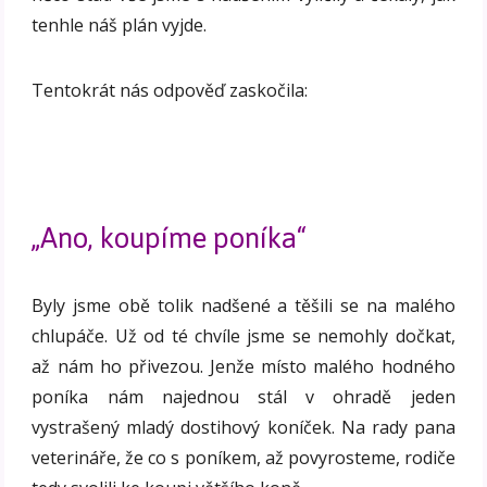
tenhle náš plán vyjde.
Tentokrát nás odpověď zaskočila:
„Ano, koupíme poníka“
Byly jsme obě tolik nadšené a těšili se na malého
chlupáče. Už od té chvíle jsme se nemohly dočkat,
až nám ho přivezou. Jenže místo malého hodného
poníka nám najednou stál v ohradě jeden
vystrašený mladý dostihový koníček. Na rady pana
veterináře, že co s poníkem, až povyrosteme, rodiče