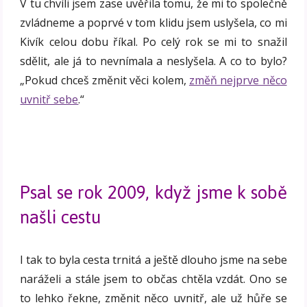
V tu chvíli jsem zase uvěřila tomu, že mi to společně
zvládneme a poprvé v tom klidu jsem uslyšela, co mi
Kivík celou dobu říkal. Po celý rok se mi to snažil
sdělit, ale já to nevnímala a neslyšela. A co to bylo?
„Pokud chceš změnit věci kolem,
změň nejprve něco
uvnitř sebe
.“
Psal se rok 2009, když jsme k sobě
našli cestu
I tak to byla cesta trnitá a ještě dlouho jsme na sebe
naráželi a stále jsem to občas chtěla vzdát. Ono se
to lehko řekne, změnit něco uvnitř, ale už hůře se