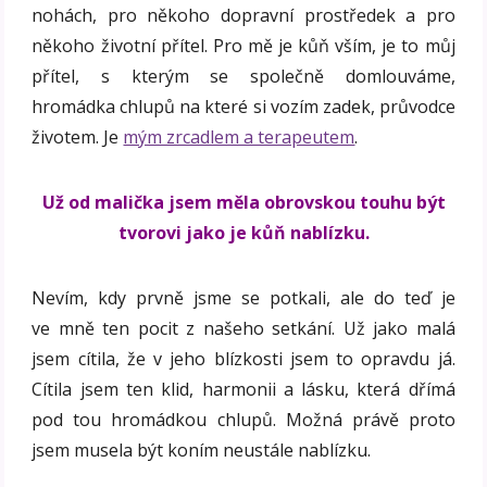
nohách, pro někoho dopravní prostředek a pro
někoho životní přítel. Pro mě je kůň vším, je to můj
přítel, s kterým se společně domlouváme,
hromádka chlupů na které si vozím zadek, průvodce
životem. Je
mým zrcadlem a terapeutem
.
Už od malička jsem měla obrovskou touhu být
tvorovi jako je kůň nablízku.
Nevím, kdy prvně jsme se potkali, ale do teď je
ve mně ten pocit z našeho setkání. Už jako malá
jsem cítila, že v jeho blízkosti jsem to opravdu já.
Cítila jsem ten klid, harmonii a lásku, která dřímá
pod tou hromádkou chlupů. Možná právě proto
jsem musela být koním neustále nablízku.