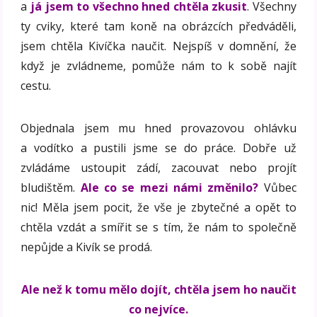
a
já jsem to všechno hned chtěla zkusit
. Všechny
ty cviky, které tam koně na obrázcích předváděli,
jsem chtěla Kivíčka naučit. Nejspíš v domnění, že
když je zvládneme, pomůže nám to k sobě najít
cestu.
Objednala jsem mu hned provazovou ohlávku
a vodítko a pustili jsme se do práce. Dobře už
zvládáme ustoupit zádí, zacouvat nebo projít
bludištěm.
Ale co se mezi námi změnilo?
Vůbec
nic! Měla jsem pocit, že vše je zbytečné a opět to
chtěla vzdát a smířit se s tím, že nám to společně
nepůjde a Kivík se prodá.
Ale než k tomu mělo dojít, chtěla jsem ho naučit
co nejvíce.