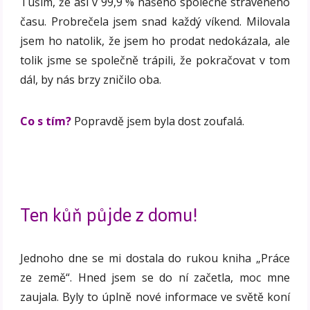
Tuším, že asi v 99,9 % našeho společně stráveného
času. Probrečela jsem snad každý víkend. Milovala
jsem ho natolik, že jsem ho prodat nedokázala, ale
tolik jsme se společně trápili, že pokračovat v tom
dál, by nás brzy zničilo oba.
Co s tím?
Popravdě jsem byla dost zoufalá.
Ten kůň půjde z domu!
Jednoho dne se mi dostala do rukou kniha „Práce
ze země“. Hned jsem se do ní začetla, moc mne
zaujala. Byly to úplně nové informace ve světě koní