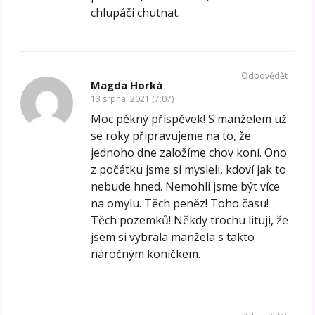
chlupáči chutnat.
Odpovědět
Magda Horká
13 srpna, 2021 (7:07)
Moc pěkný příspěvek! S manželem už
se roky připravujeme na to, že
jednoho dne založíme
chov koní
. Ono
z počátku jsme si mysleli, kdoví jak to
nebude hned. Nemohli jsme být více
na omylu. Těch peněz! Toho času!
Těch pozemků! Někdy trochu lituji, že
jsem si vybrala manžela s takto
náročným koníčkem.