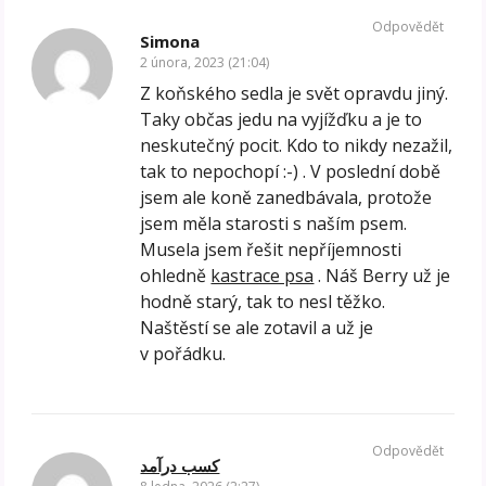
Odpovědět
Simona
2 února, 2023 (21:04)
Z koňského sedla je svět opravdu jiný.
Taky občas jedu na vyjížďku a je to
neskutečný pocit. Kdo to nikdy nezažil,
tak to nepochopí :-) . V poslední době
jsem ale koně zanedbávala, protože
jsem měla starosti s naším psem.
Musela jsem řešit nepříjemnosti
ohledně
kastrace psa
. Náš Berry už je
hodně starý, tak to nesl těžko.
Naštěstí se ale zotavil a už je
v pořádku.
Odpovědět
کسب درآمد