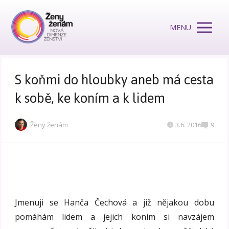
MENU
S koňmi do hloubky aneb má cesta
k sobě, ke koním a k lidem
Ženy ženám
3.6. 2016
9
Jmenuji se Hanča Čechová a již nějakou dobu
pomáhám lidem a jejich koním si navzájem